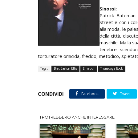
Sinossi:
Patrick Bateman è
Street e con i col
alla moda, le pales
della città, discu
maschile. Ma la sua
tenebre scendon
torturatore omicida, freddo, metodico, spietat
Tags :
Bret Easton Ellis
Einaudi
Thursday's Book
CONDIVIDI
Facebook
Tweet
TI POTREBBERO ANCHE INTERESSARE