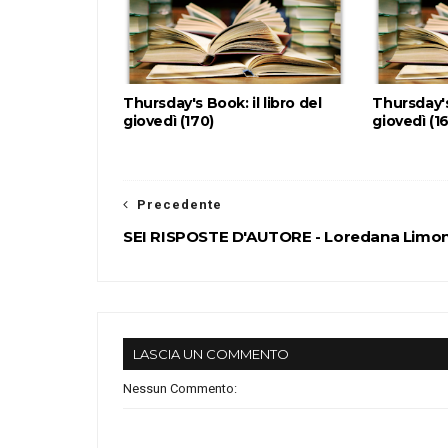
Thursday's Book: il libro del
Thursday's 
giovedì (170)
giovedì (1
Precedente
SEI RISPOSTE D'AUTORE - Loredana Limo
LASCIA UN COMMENTO
Nessun Commento: