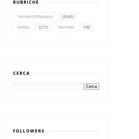
RUBRICHE
(3043)
Pensieri E Riflessioni
(271)
(96)
Evento
Interviste
CERCA
FOLLOWERS