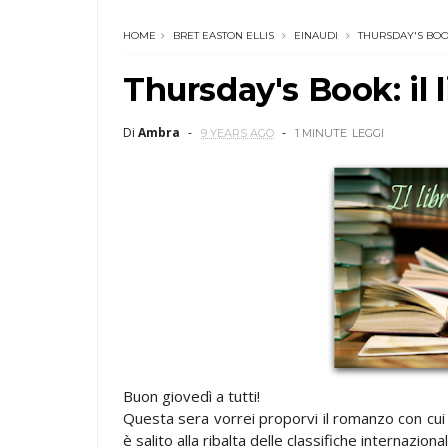
HOME
BRET EASTON ELLIS
EINAUDI
THURSDAY'S BO
Thursday's Book: il l
Di
Ambra
9 YEARS AGO
1 MINUTE
LEGGI
Buon giovedì a tutti!
Questa sera vorrei proporvi il romanzo con cui
è salito alla ribalta delle classifiche internazional