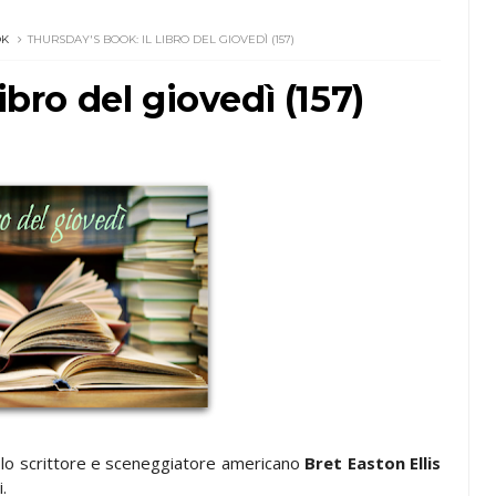
OK
THURSDAY'S BOOK: IL LIBRO DEL GIOVEDÌ (157)
ibro del giovedì (157)
 lo scrittore e sceneggiatore americano
Bret Easton Ellis
i.