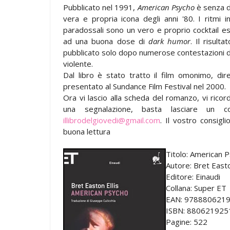
Pubblicato nel 1991,
American Psycho
è senza d
vera e propria icona degli anni '80. I ritmi i
paradossali sono un vero e proprio cocktail e
ad una buona dose di
dark humor
. Il risult
pubblicato solo dopo numerose contestazioni d
violente.
Dal libro è stato tratto il film omonimo, di
presentato al Sundance Film Festival nel 2000.
Ora vi lascio alla scheda del romanzo, vi ricord
una segnalazione, basta lasciare un
illibrodelgiovedi@gmail.com
. Il vostro consigl
buona lettura
Titolo: American 
Autore: Bret Easto
Editore: Einaudi
Collana: Super ET
EAN: 978880621
ISBN: 880621925
Pagine: 522