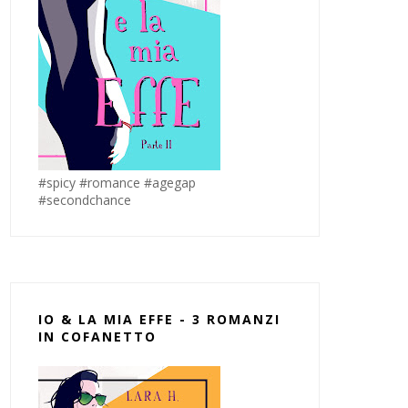
#spicy #romance #agegap
#secondchance
IO & LA MIA EFFE - 3 ROMANZI
IN COFANETTO