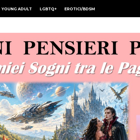
YOUNG ADULT
LGBTQ+
EROTICI/BDSM