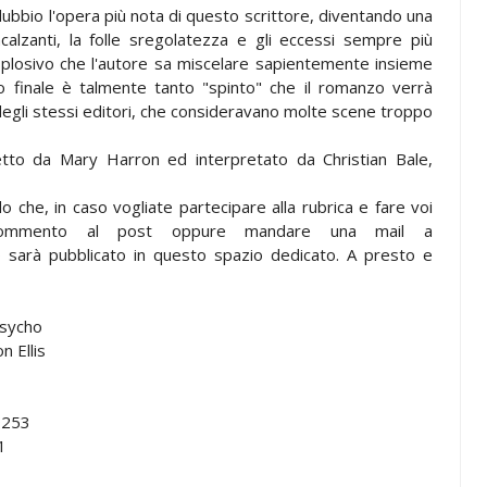
ubbio l'opera più nota di questo scrittore, diventando una
ncalzanti, la folle sregolatezza e gli eccessi sempre più
splosivo che l'autore sa miscelare sapientemente insieme
ato finale è talmente tanto "spinto" che il romanzo verrà
egli stessi editori, che consideravano molte scene troppo
retto da Mary Harron ed interpretato da Christian Bale,
o che, in caso vogliate partecipare alla rubrica e fare voi
 commento al post oppure mandare una mail a
io sarà pubblicato in questo spazio dedicato. A presto e
Psycho
n Ellis
9253
1