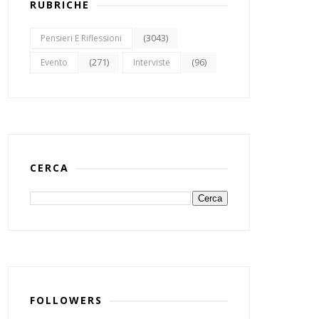
RUBRICHE
(3043)
Pensieri E Riflessioni
(271)
(96)
Evento
Interviste
CERCA
FOLLOWERS