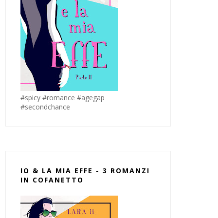
#spicy #romance #agegap
#secondchance
IO & LA MIA EFFE - 3 ROMANZI
IN COFANETTO