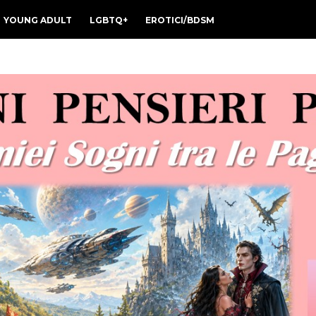
YOUNG ADULT
LGBTQ+
EROTICI/BDSM