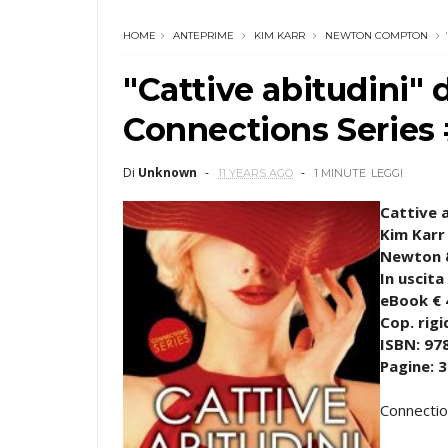
HOME
ANTEPRIME
KIM KARR
NEWTON COMPTON
"Cattive abitudini" 
Connections Series
Di
Unknown
11 YEARS AGO
1 MINUTE
LEGGI
Cattive a
Kim Karr
Newton 
In uscita
eBook € 
Cop. rigi
ISBN: 97
Pagine: 
Connectio