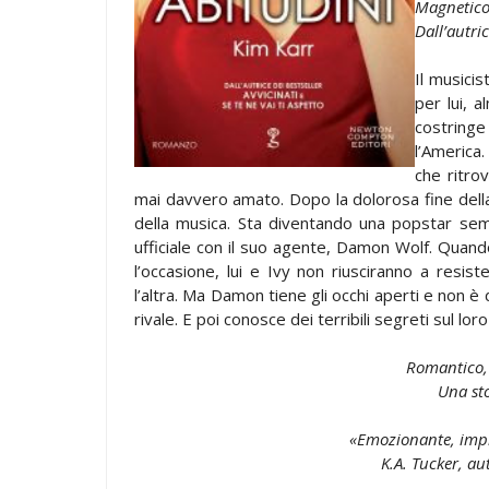
Magnetico
Dall’autric
Il musici
per lui, 
costringe
l’America
che ritro
mai davvero amato. Dopo la dolorosa fine della
della musica. Sta diventando una popstar se
ufficiale con il suo agente, Damon Wolf. Quand
l’occasione, lui e Ivy non riusciranno a resis
l’altra. Ma Damon tiene gli occhi aperti e non è 
rivale. E poi conosce dei terribili segreti sul 
Romantico, 
Una sto
«Emozionante, impr
K.A. Tucker, aut