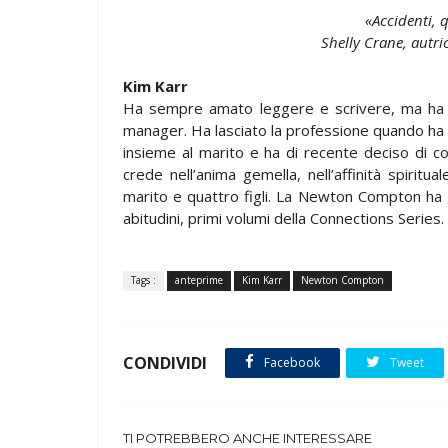
«Accidenti, q
Shelly Crane, autri
Kim Karr
Ha sempre amato leggere e scrivere, ma ha
manager. Ha lasciato la professione quando ha 
insieme al marito e ha di recente deciso di col
crede nell’anima gemella, nell’affinità spiritual
marito e quattro figli. La Newton Compton ha gi
abitudini, primi volumi della Connections Series.
Tags :
anteprime
Kim Karr
Newton Compton
CONDIVIDI
Facebook
Tweet
TI POTREBBERO ANCHE INTERESSARE