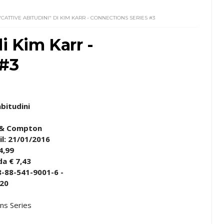
"CATTIVE ABITUDINI" DI KIM KARR - CONNECTIONS SERIES #3
di Kim Karr -
 #3
bitudini
& Compton
 il: 21/01/2016
4,99
da € 7,43
8-88-541-9001-6 -
320
ns Series