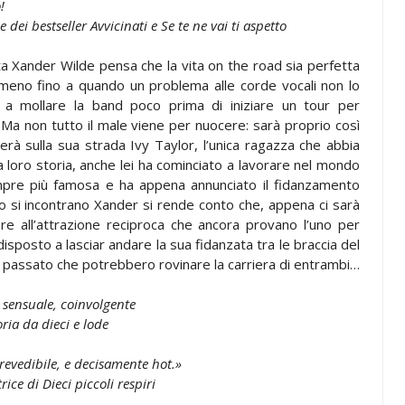
!
e dei bestseller Avvicinati e Se te ne vai ti aspetto
sta Xander Wilde pensa che la vita on the road sia perfetta
almeno fino a quando un problema alle corde vocali non lo
 a mollare la band poco prima di iniziare un tour per
. Ma non tutto il male viene per nuocere: sarà proprio così
verà sulla sua strada Ivy Taylor, l’unica ragazza che abbia
 loro storia, anche lei ha cominciato a lavorare nel mondo
mpre più famosa e ha appena annunciato il fidanzamento
o si incontrano Xander si rende conto che, appena ci sarà
tere all’attrazione reciproca che ancora provano l’uno per
disposto a lasciar andare la sua fidanzata tra le braccia del
loro passato che potrebbero rovinare la carriera di entrambi…
sensuale, coinvolgente
ria da dieci e lode
evedibile, e decisamente hot.»
rice di Dieci piccoli respiri