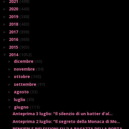
2021
(498)
►
2020
(440)
►
2019
(388)
►
2018
(483)
►
2017
(898)
►
2016
(868)
►
2015
(903)
►
2014
(1052)
▼
dicembre
(60)
►
novembre
(84)
►
ottobre
(103)
►
settembre
(97)
►
agosto
(33)
►
luglio
(89)
►
giugno
(111)
▼
Anteprima 3 luglio: "Il silenzio di un batter d'al...
Anteprima 2 luglio: "Il segreto della Monaca di Mo...
PENSIERI E RIFLESSIONI SU “LA RAGAZZA DELLA PORTA