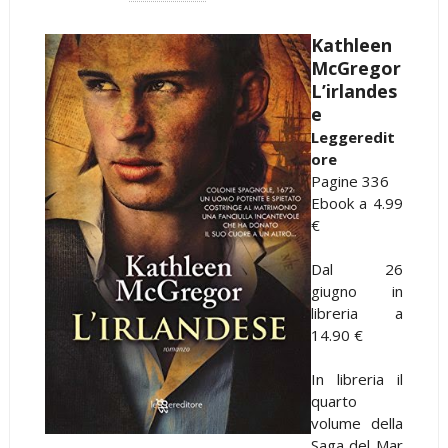
Kathleen
McGregor
L’irlandes
e
Leggeredit
ore
Pagine 336
Ebook a 4.99
€
Dal 26
giugno in
libreria a
14.90 €
In libreria il
quarto
volume della
Saga del Mar