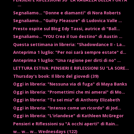
...
Segnaliamo... "Donne e diamanti" di Nora Roberts
Segnaliamo... "Guilty Pleasure" di Ludovica Valle ...
Presto ospite sul Blog Edy Tassi, autrice di "Ball...
Segnaliamo... "YOU Crea il tuo destino" di Austin ...
Questa settimana in libreria: "Shadowdance II - La...
Anteprima 1 luglio: "Per noi sarà sempre estate" d...
Anteprima 1 luglio: "Una ragione per dirti di no" ...
LETTURA ESTIVA: PENSIERI E RIFLESSIONI SU “LA SORE...
Thursday's book: Il libro del giovedì (39)
Oggi in libreria: "Nessuna via di fuga" di Maya Banks
Oggi in libreria: "Promettimi che mi amerai" di Mo...
Oggi in libreria: "Tu sei mia" di Anthony Elizabeth
Oggi in libreria: "Intenso come un ricordo" di Jod...
Oggi in libreria: "L'irlandese" di Kathleen McGregor
Pensieri e Riflessioni su "A occhi aperti" di Rain...
w... w... w... Wednesdays (122)