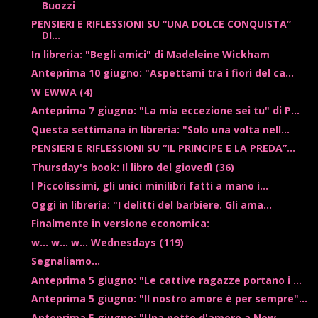
Buozzi
PENSIERI E RIFLESSIONI SU “UNA DOLCE CONQUISTA”
DI...
In libreria: "Begli amici" di Madeleine Wickham
Anteprima 10 giugno: "Aspettami tra i fiori del ca...
W EWWA (4)
Anteprima 7 giugno: "La mia eccezione sei tu" di P...
Questa settimana in libreria: "Solo una volta nell...
PENSIERI E RIFLESSIONI SU “IL PRINCIPE E LA PREDA”...
Thursday's book: Il libro del giovedì (36)
I Piccolissimi, gli unici minilibri fatti a mano i...
Oggi in libreria: "I delitti del barbiere. Gli ama...
Finalmente in versione economica:
w... w... w... Wednesdays (119)
Segnaliamo...
Anteprima 5 giugno: "Le cattive ragazze portano i ...
Anteprima 5 giugno: "Il nostro amore è per sempre"...
Anteprima 5 giugno: "Una notte d'amore a New