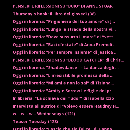
PENSIERI E RIFLESSIONI SU “BUIO” DI ANNE STUART
Thursday's book: Il libro del giovedì (38)
Oggi in libreria: "Prigioniera del tuo amore" di J...
Oggi in libreria: "Lungo le strade della nostra vi...
Oggi in libreria: "Dove sussurra il mare" di Yvett...
Oggi in libreria: "Baci d'estate" di Anna Premoli ...
Oggi in libreria: "Per sempre insieme" di Jessica ...
PENSIERI E RIFLESSIONI SU “BLOOD CATCHER” di Chris...
Oggi in libreria: "Shadowdance I - La danza degli ...
Oggi in libreria: "L'irresistibile promessa della ...
Oggi in libreria: "Mi ami e non lo sai" di Tiziana...
Oggi in libreria: "Amity e Sorrow Le figlie del pr...
In libreria: "La schiava dei Tudor" di Isabella Izzo
Intervista all'autrice di "Volevo essere Haudrey H...
w... w... w... Wednesdays (121)
Teaser Tuesday (128)
Oggi in libreria: "Lascia che sia felice" di Hanna...