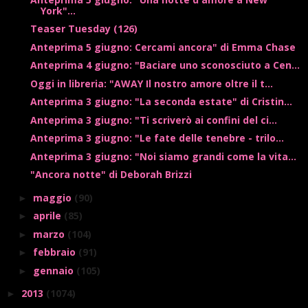
York"...
Teaser Tuesday (126)
Anteprima 5 giugno: Cercami ancora" di Emma Chase
Anteprima 4 giugno: "Baciare uno sconosciuto a Cen...
Oggi in libreria: "AWAY Il nostro amore oltre il t...
Anteprima 3 giugno: "La seconda estate" di Cristin...
Anteprima 3 giugno: "Ti scriverò ai confini del ci...
Anteprima 3 giugno: "Le fate delle tenebre - trilo...
Anteprima 3 giugno: "Noi siamo grandi come la vita...
"Ancora notte" di Deborah Brizzi
maggio
(90)
►
aprile
(85)
►
marzo
(104)
►
febbraio
(91)
►
gennaio
(105)
►
2013
(1074)
►