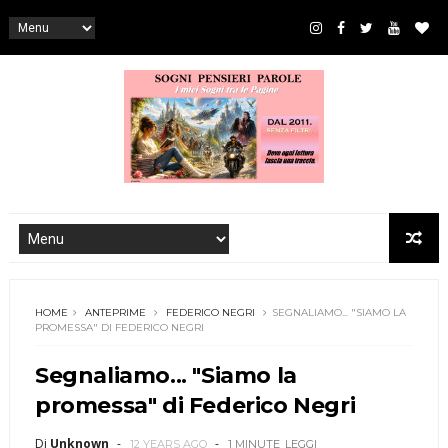
HOME
ANTEPRIME
FEDERICO NEGRI
SEGNALIAMO... "SIAMO LA
PROMESSA" DI FEDERICO NEGRI
Segnaliamo... "Siamo la
promessa" di Federico Negri
Di
Unknown
12 YEARS AGO
1 MINUTE
LEGGI