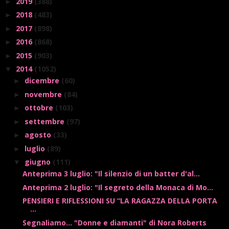
2019
(388)
►
2018
(483)
►
2017
(898)
►
2016
(868)
►
2015
(903)
►
2014
(1052)
▼
dicembre
(60)
►
novembre
(84)
►
ottobre
(103)
►
settembre
(97)
►
agosto
(33)
►
luglio
(89)
►
giugno
(111)
▼
Anteprima 3 luglio: "Il silenzio di un batter d'al...
Anteprima 2 luglio: "Il segreto della Monaca di Mo...
PENSIERI E RIFLESSIONI SU “LA RAGAZZA DELLA PORTA
...
Segnaliamo... "Donne e diamanti" di Nora Roberts