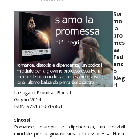
Sia
mo
la
pro
mes
sa
Fed
eric
o
Neg
ri
La saga di Promise, Book 1
Giugno 2014
ISBN: 9781310619861
Sinossi
Romance, distopia e dipendenza, un cocktail
micidiale per la giovanissima professoressa Haria.