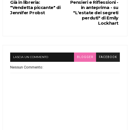
Già in libreria:
Pensieri e Riflessioni -
"Vendetta piccante" di
in anteprima - su
Jennifer Probst
"L'estate dei segreti
perduti" di Emily
Lockhart
LASCIA UN COMMENTO
BLOGGER
FACEBOOK
Nessun Commento: