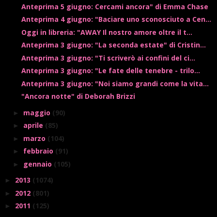
Anteprima 5 giugno: Cercami ancora" di Emma Chase
Anteprima 4 giugno: "Baciare uno sconosciuto a Cen...
Oggi in libreria: "AWAY Il nostro amore oltre il t...
Anteprima 3 giugno: "La seconda estate" di Cristin...
Anteprima 3 giugno: "Ti scriverò ai confini del ci...
Anteprima 3 giugno: "Le fate delle tenebre - trilo...
Anteprima 3 giugno: "Noi siamo grandi come la vita...
"Ancora notte" di Deborah Brizzi
maggio
(90)
►
aprile
(85)
►
marzo
(104)
►
febbraio
(91)
►
gennaio
(105)
►
2013
(1074)
►
2012
(801)
►
2011
(125)
►