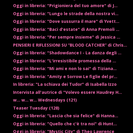
Oggi in libreria: "Prigioniera del tuo amore" di J...
Oggi in libreria: "Lungo le strade della nostra vi...
Oggi in libreria: "Dove sussurra il mare" di Yvett...
Oggi in libreria: "Baci d'estate" di Anna Premoli ...
Oggi in libreria: "Per sempre insieme" di Jessica ...
PENSIERI E RIFLESSIONI SU “BLOOD CATCHER” di Chris...
Oggi in libreria: "Shadowdance I - La danza degli ...
Oggi in libreria: "L'irresistibile promessa della ...
Oggi in libreria: "Mi ami e non lo sai" di Tiziana...
Oggi in libreria: "Amity e Sorrow Le figlie del pr...
In libreria: "La schiava dei Tudor" di Isabella Izzo
Intervista all'autrice di "Volevo essere Haudrey H...
w... w... w... Wednesdays (121)
Teaser Tuesday (128)
Oggi in libreria: "Lascia che sia felice" di Hanna...
Oggi in libreria: "Quello che c'è tra noi" di Hunt...
Oggi in libreria: "Mystic City" di Theo Lawrence