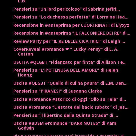
Lux
Pensieri su “Un lord pericoloso” di Sabrina Jeffri...
Pensieri su "La duchessa perfetta" di Lorraine Hea...
Recensione in #anteprima per CUORI RINATI di Elyxyz
Recensione in #anteprima "IL FALCONIERE DEI RE" di...
Review Party per "IL RE DELLE CICATRICI" di Leigh ...
CoverReveal #romance ❤ " Lucky Penny" di L. A.
Cotton
USCITA #QLGBT "Fidanzato per finta" di Allison Te...
Pensieri su "L'IPOTENUSA DELL'AMORE" di Helen
Hoang
Uscita #QLGBT "Quello di cui ha paura" di E.M. Den...
Pensieri su "PIRANESI" di Susanna Clarke
Uscita #romance #storico di oggi "Olio su Tela" d...
Uscita #romance "L’estate del bacio rubato" di Jes...
Pensieri su “Il libertino della Quinta Strada” di ...
Uscita #BDSM #romance "DARK NOTES" di Pam
Godwin