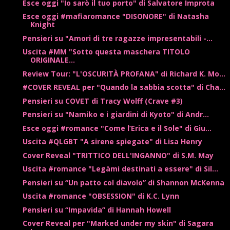
Esce oggi "Io sarò il tuo porto" di Salvatore Improta
Esce oggi #mafiaromance "DISONORE" di Natasha
Knight
Pensieri su "Amori di tre ragazze impresentabili -...
Uscita #MM "Sotto questa maschera TITOLO
ORIGINALE...
Review Tour: "L'OSCURITÀ PROFANA" di Richard K. Mo...
#COVER REVEAL per "Quando la sabbia scotta" di Cha...
Pensieri su COVET di Tracy Wolff (Crave #3)
Pensieri su "Namiko e i giardini di Kyoto" di Andr...
Esce oggi #romance "Come l’Erica e il Sole" di Giu...
Uscita #QLGBT "A sirene spiegate" di Lisa Henry
Cover Reveal "TRITTICO DELL'INGANNO" di S.M. May
Uscita #romance "Legàmi destinati a essere" di Sil...
Pensieri su “Un patto col diavolo” di Shannon McKenna
Uscita #romance "OBSESSION" di K.C. Lynn
Pensieri su “Impavida” di Hannah Howell
Cover Reveal per "Marked under my skin" di Sagara