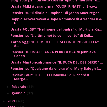
Blog Tour per "Un voto così intrepido e mortale" d...
Uscita #MM #paranormal "CUORI RINATI" di Elyxyz
Pensieri su “Il diario di Daphne” di Janna MacGregor
Doppia #coverreveal #Hope Romance ⚽ Arrendersi &
D...
Uscita #QLGBT "Nel nome del padre" di Morticia Kn...
Pensieri su “L’ultima notte con il conte” di Kell...
Torna oggi "IL TEMPO DELLE SECONDE POSSIBILITA'"
d...
Pensieri su UN'ALLEANZA PERICOLOSA di Jennieke
Cohen
Uscita #historicalromance "IL DUCA DEL DESIDERIO" ...
Pensieri su “Qualcuno da onorare” di Mary Balogh (...
Review Tour: "IL GELO COMANDA" di Richard K.
Morga...
febbraio
(39)
►
gennaio
(37)
►
2021
(498)
►