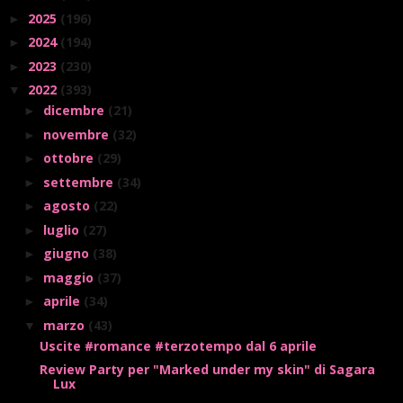
2025
(196)
►
2024
(194)
►
2023
(230)
►
2022
(393)
▼
dicembre
(21)
►
novembre
(32)
►
ottobre
(29)
►
settembre
(34)
►
agosto
(22)
►
luglio
(27)
►
giugno
(38)
►
maggio
(37)
►
aprile
(34)
►
marzo
(43)
▼
Uscite #romance #terzotempo dal 6 aprile
Review Party per "Marked under my skin" di Sagara
Lux