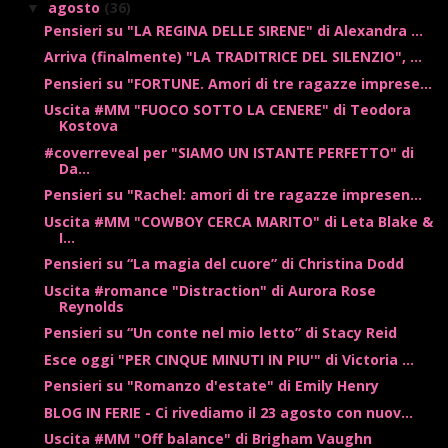
agosto
(36)
▼
Pensieri su "LA REGINA DELLE SIRENE" di Alexandra ...
Arriva (finalmente) "LA TRADITRICE DEL SILENZIO", ...
Pensieri su "FORTUNE. Amori di tre ragazze imprese...
Uscita #MM "FUOCO SOTTO LA CENERE" di Teodora
Kostova
#coverreveal per "SIAMO UN ISTANTE PERFETTO" di
Da...
Pensieri su "Rachel: amori di tre ragazze impresen...
Uscita #MM "COWBOY CERCA MARITO" di Leta Blake &
I...
Pensieri su “La magia del cuore” di Christina Dodd
Uscita #romance "Distraction" di Aurora Rose
Reynolds
Pensieri su “Un conte nel mio letto” di Stacy Reid
Esce oggi "PER CINQUE MINUTI IN PIU'" di Victoria ...
Pensieri su "Romanzo d'estate" di Emily Henry
BLOG IN FERIE - Ci rivediamo il 23 agosto con nuov...
Uscita #MM "Off balance" di Brigham Vaughn