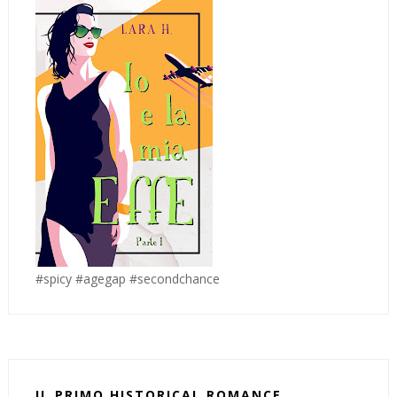
#spicy #agegap #secondchance
IL PRIMO HISTORICAL ROMANCE