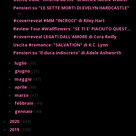
Pensieri su "LE SETTE MORTI DI EVELYN HARDCASTLE"
...
#coverreveal #MM "INCROCI" di Riley Hart
Review Tour #Wallflowers: "SE TI E' PIACIUTO QUEST...
#coverreveal LEGATI DALL'AMORE di Cora Reilly
Uscita #romance: "SALVATION" di K.C. Lynn
Pensieri su “Il duca indiscreto” di Adele Ashworth
luglio
(40)
►
giugno
(35)
►
maggio
(47)
►
aprile
(46)
►
marzo
(47)
►
febbraio
(44)
►
gennaio
(40)
►
2020
(440)
►
2019
(388)
►