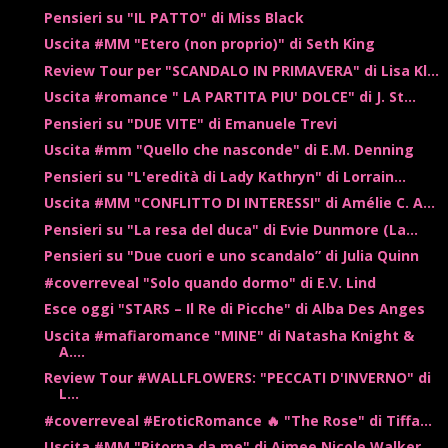
Pensieri su "IL PATTO" di Miss Black
Uscita #MM "Etero (non proprio)" di Seth King
Review Tour per "SCANDALO IN PRIMAVERA" di Lisa Kl...
Uscita #romance " LA PARTITA PIU' DOLCE" di J. St...
Pensieri su "DUE VITE" di Emanuele Trevi
Uscita #mm "Quello che nasconde" di E.M. Denning
Pensieri su "L'eredità di Lady Kathryn" di Lorrain...
Uscita #MM "CONFLITTO DI INTERESSI" di Amélie C. A...
Pensieri su "La resa del duca" di Evie Dunmore (La...
Pensieri su "Due cuori e uno scandalo” di Julia Quinn
#coverreveal "Solo quando dormo" di E.V. Lind
Esce oggi "STARS – Il Re di Picche" di Alba Des Anges
Uscita #mafiaromance "MINE" di Natasha Knight &
A....
Review Tour #WALLFLOWERS: "PECCATI D'INVERNO" di
L...
#coverreveal #EroticRomance 🔥 "The Rose" di Tiffa...
Uscita #MM "Ritorna da me" di Aimee Nicole Walker