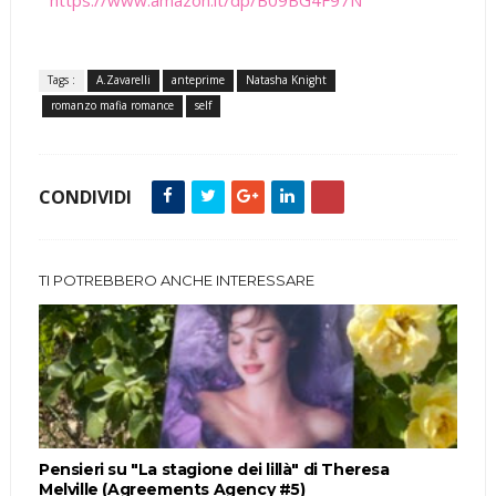
Tags :
A.Zavarelli
anteprime
Natasha Knight
romanzo mafia romance
self
CONDIVIDI
TI POTREBBERO ANCHE INTERESSARE
Pensieri su "La stagione dei lillà" di Theresa
Melville (Agreements Agency #5)