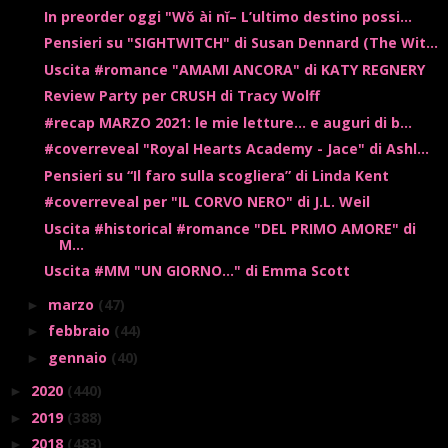
In preorder oggi "Wŏ ài nĭ– L’ultimo destino possi...
Pensieri su "SIGHTWITCH" di Susan Dennard (The Wit...
Uscita #romance "AMAMI ANCORA" di KATY REGNERY
Review Party per CRUSH di Tracy Wolff
#recap MARZO 2021: le mie letture... e auguri di b...
#coverreveal "Royal Hearts Academy - Jace" di Ashl...
Pensieri su “Il faro sulla scogliera” di Linda Kent
#coverreveal per "IL CORVO NERO" di J.L. Weil
Uscita #historical #romance "DEL PRIMO AMORE" di
M...
Uscita #MM "UN GIORNO..." di Emma Scott
marzo
(47)
►
febbraio
(44)
►
gennaio
(40)
►
2020
(440)
►
2019
(388)
►
2018
(483)
►