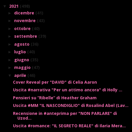
2021
(498)
▼
dicembre
(41)
►
novembre
(43)
►
ottobre
(40)
►
settembre
(39)
►
agosto
(36)
►
luglio
(40)
►
giugno
(35)
►
maggio
(47)
►
aprile
(46)
▼
Cover Reveal per "DAVID" di Celia Aaron
Uscita #narrativa "Per un attimo ancora" di Holly ...
Pensieri su “Ribelle” di Heather Graham
Uscita #MM "IL NASCONDIGLIO" di Rosalind Abel (Lav...
Recensione in #anteprima per "NON PARLARE" di
Uzod...
Uscita #romance: "IL SEGRETO REALE" di Ilaria Mera...