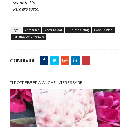
soltanto Lia.
Perderò tutto.
Tags :
anteprime
Cover Reveal
D. Nichole King
Hope Edizioni
romanzo sentimentale
CONDIVIDI
TI POTREBBERO ANCHE INTERESSARE