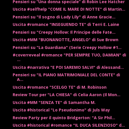
Pensieri su “Una donna speciale” di Robin Lee Hatcher
Uscita #selfhelp "COME IL MARE DI NOTTE" di Martin...
Pensieri su "Il sogno di Lady Lily" di Anne Gracie...
Uscita #romance "INSEGUENDO TE" di Terri E. Laine
Pensieri su "Creepy Hollow: Il Principe delle Fate...
Uscita #MM "BUONANOTTE, ANGELO" di Sue Brown
Pensieri su "La Guardiana" (Serie Creepy Hollow #1...
#coverreveal #romance "PER SEMPRE TUO, DAMIAN" di
...
Uscita #narrativa "E POI SAREMO SALVI" di Alessand...
Pensieri su "IL PIANO MATRIMONIALE DEL CONTE" di
A...
Uscita #romance "SCELGO TE" di M. Robinson
Review Tour per "LA CHIESA" di Celia Aaron (Il Mon...
Uscita #MM "SENZA TE" di Samantha M.
Uscita #historical "Lo Pseudonimo" di Juls Way
Review Party per il quinto Bridgerton: "A Sir Phil...
Uscita #historical #romance "IL DUCA SILENZIOSO" d...