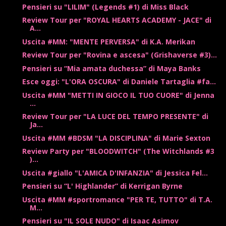
Pensieri su "LILIM" (Legends #1) di Miss Black
Review Tour per "ROYAL HEARTS ACADEMY - JACE" di
A...
Uscita #MM: "MENTE PERVERSA" di K.A. Merikan
Review Tour per "Rovina e ascesa" (Grishaverse #3)...
Pensieri su “Mia amata duchessa” di Maya Banks
Esce oggi: "L'ORA OSCURA" di Daniele Tartaglia #fa...
Uscita #MM "METTI IN GIOCO IL TUO CUORE" di Jenna
...
Review Tour per "LA LUCE DEL TEMPO PRESENTE" di
Ja...
Uscita #MM #BDSM "LA DISCIPLINA" di Marie Sexton
Review Party per "BLOODWITCH" (The Witchlands #3
)...
Uscita #giallo "L'AMICA D'INFANZIA" di Jessica Fel...
Pensieri su “L' Highlander” di Kerrigan Byrne
Uscita #MM #sportromance "PER TE, TUTTO" di T.A.
M...
Pensieri su "IL SOLE NUDO" di Isaac Asimov