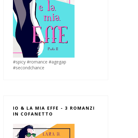
#spicy #romance #agegap
#secondchance
IO & LA MIA EFFE - 3 ROMANZI
IN COFANETTO