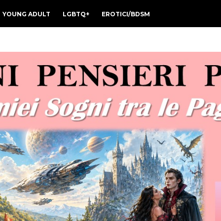
YOUNG ADULT
LGBTQ+
EROTICI/BDSM