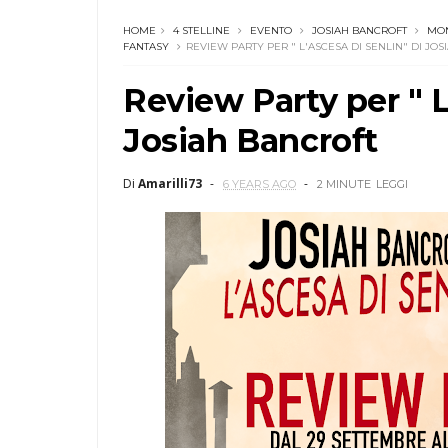
HOME
4 STELLINE
EVENTO
JOSIAH BANCROFT
MO
FANTASY
REVIEW PARTY PER " L'ASCESA DI SENLIN" DI JO
Review Party per " 
Josiah Bancroft
Di
Amarilli73
6 YEARS AGO
2 MINUTE
LEGGI