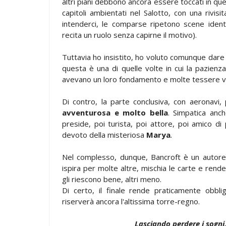
altri piani debbono ancora essere toccati in qu
capitoli ambientati nel Salotto, con una rivis
intenderci, le comparse ripetono scene ident
recita un ruolo senza capirne il motivo).
Tuttavia ho insistito, ho voluto comunque da
questa è una di quelle volte in cui la pazienz
avevano un loro fondamento e molte tessere va
Di contro, la parte conclusiva, con aeronavi, 
avventurosa e molto bella
. Simpatica anch
preside, poi turista, poi attore, poi amico di 
devoto della misteriosa
Marya
.
Nel complesso, dunque, Bancroft è un autor
ispira per molte altre, mischia le carte e rend
gli riescono bene, altri meno.
Di certo, il finale rende praticamente obbl
riserverà ancora l'altissima torre-regno.
Lasciando perdere i sogni