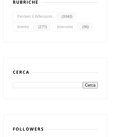
RUBRICHE
(3043)
Pensieri E Riflessioni
(271)
(96)
Evento
Interviste
CERCA
FOLLOWERS