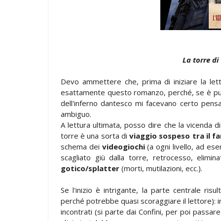
La torre di 
Devo ammettere che, prima di iniziare la let
esattamente questo romanzo, perché, se è pur v
dell'inferno dantesco mi facevano certo pens
ambiguo.
A lettura ultimata, posso dire che la vicenda di Se
torre è una sorta di
viaggio sospeso tra il fa
schema dei
videogiochi
(a ogni livello, ad e
scagliato giù dalla torre, retrocesso, elimi
gotico/splatter
(morti, mutilazioni, ecc.).
Se l'inizio è intrigante, la parte centrale ris
perché potrebbe quasi scoraggiare il lettore): in
incontrati (si parte dai Confini, per poi passar