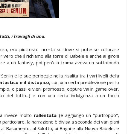
tutti, i travagli di uno.
tura, ero piuttosto incerta su dove si potesse collocare
ero che il richiamo alla torre di Babele e anche ai gironi
are a un fantasy, poi però la trama aveva un sottofondo
nlin e le sue peripezie nella risalita tra i vari livelli della
ntastico e il distopico
, con una certa predilezione per lo
sempio, o passi e vieni promosso, oppure vai in game over,
nato del tutto...) e con una certa indulgenza a un tocco
ulta invece molto
rallentata
(e aggiungo un "purtroppo",
 particolare, la narrazione è divisa a seconda dei vari piani
e al Basamento, al Salotto, ai Bagni e alla Nuova Babele, e