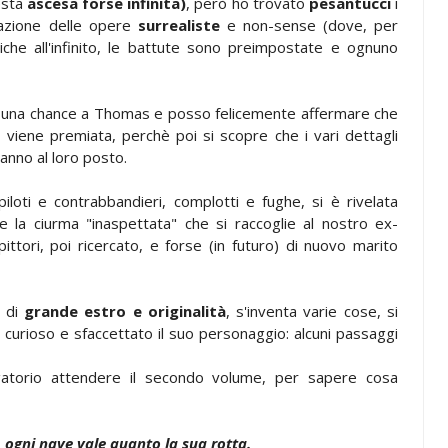
esta
ascesa forse infinita)
, però ho trovato
pesantucci
i
itazione delle opere
surrealiste
e non-sense (dove, per
iche all'infinito, le battute sono preimpostate e ognuno
re una chance a Thomas e posso felicemente affermare che
a viene premiata, perchè poi si scopre che i vari dettagli
nno al loro posto.
piloti e contrabbandieri, complotti e fughe, si è rivelata
e la ciurma "inaspettata" che si raccoglie al nostro ex-
pittori, poi ricercato, e forse (in futuro) di nuovo marito
e di
grande estro e originalità
, s'inventa varie cose, si
e curioso e sfaccettato il suo personaggio: alcuni passaggi
igatorio attendere il secondo volume, per sapere cosa
, ogni nave vale quanto la sua rotta.