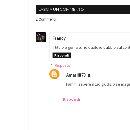
LASCIA UN COMMENTO
2 Commenti:
Francy
Il titolo è geniale; ho qualche dubbio sul con
Rispondi
Risposte
Amarilli73
Fammi sapere il tuo giudizio se magar
Rispondi