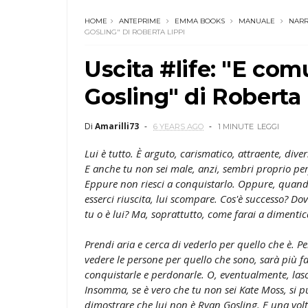
HOME
ANTEPRIME
EMMA BOOKS
MANUALE
NARR
GOSLING" DI ROBERTA LIPPI
Uscita #life: "E co
Gosling" di Roberta 
Di
Amarilli73
6 YEARS AGO
1 MINUTE
LEGGI
Lui è tutto. È arguto, carismatico, attraente, divers
E anche tu non sei male, anzi, sembri proprio perf
Eppure non riesci a conquistarlo. Oppure, quand
esserci riuscita, lui scompare. Cos'è successo? Dov
tu o è lui? Ma, soprattutto, come farai a dimenti
Prendi aria e cerca di vederlo per quello che è. P
vedere le persone per quello che sono, sarà più f
conquistarle e perdonarle. O, eventualmente, lasc
Insomma, se è vero che tu non sei Kate Moss, si p
dimostrare che lui non è Ryan Gosling. E una volt