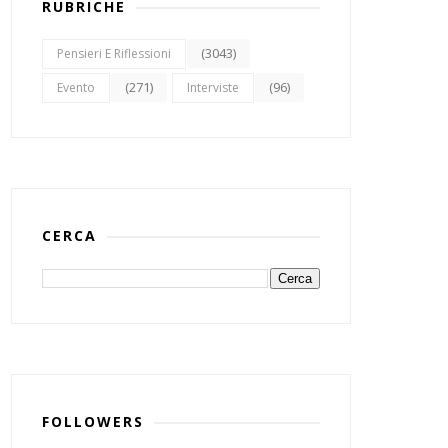
RUBRICHE
(3043)
Pensieri E Riflessioni
(271)
(96)
Evento
Interviste
CERCA
FOLLOWERS