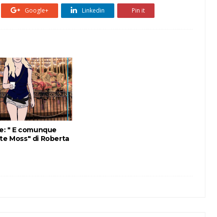
Google+
Linkedin
Pin it
fe: " E comunque
te Moss" di Roberta