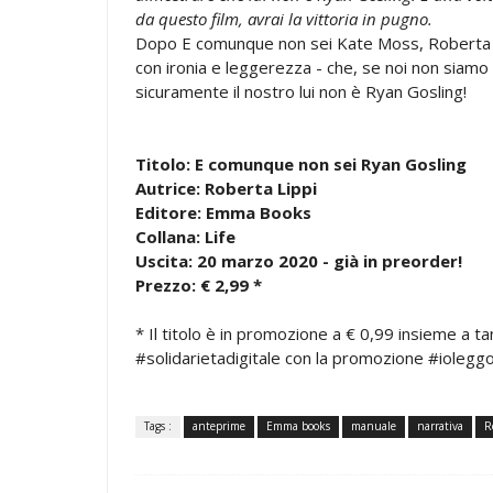
da questo film, avrai la vittoria in pugno.
Dopo E comunque non sei Kate Moss, Roberta L
con ironia e leggerezza - che, se noi non siam
sicuramente il nostro lui non è Ryan Gosling!
Titolo: E comunque non sei Ryan Gosling
Autrice: Roberta Lippi
Editore: Emma Books
Collana: Life
Uscita: 20 marzo 2020 - già in preorder!
Prezzo: € 2,99 *
* Il titolo è in promozione a € 0,99 insieme a ta
#solidarietadigitale con la promozione #ioleggo
Tags :
anteprime
Emma books
manuale
narrativa
R