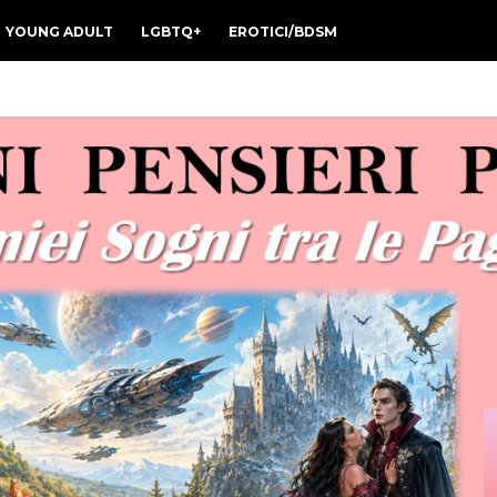
YOUNG ADULT
LGBTQ+
EROTICI/BDSM