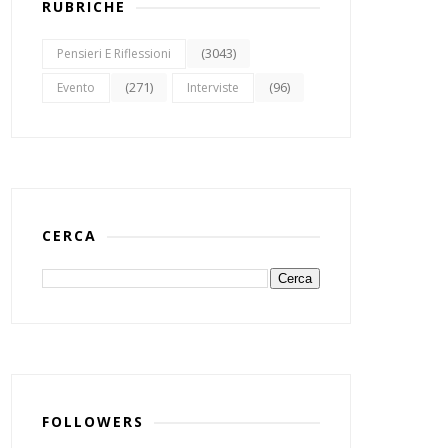
RUBRICHE
(3043)
Pensieri E Riflessioni
(271)
(96)
Evento
Interviste
CERCA
FOLLOWERS