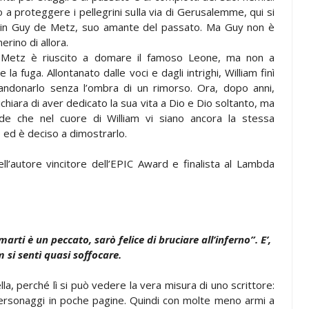
 a proteggere i pellegrini sulla via di Gerusalemme, qui si
 in Guy de Metz, suo amante del passato. Ma Guy non è
merino di allora.
Metz è riuscito a domare il famoso Leone, ma non a
 la fuga. Allontanato dalle voci e dagli intrighi, William finì
andonarlo senza l’ombra di un rimorso. Ora, dopo anni,
chiara di aver dedicato la sua vita a Dio e Dio soltanto, ma
de che nel cuore di William vi siano ancora la stessa
, ed è deciso a dimostrarlo.
l’autore vincitore dell’EPIC Award e finalista al Lambda
arti è un peccato, sarò felice di bruciare all’inferno”. E’,
m si sentì quasi soffocare.
a, perché lì si può vedere la vera misura di uno scrittore:
personaggi in poche pagine. Quindi con molte meno armi a