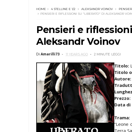
HOME
4 STELLINE E 1/2
ALEKSANDR VOINOV
PENSIER
PENSIERI E RIFLESSIONI SU "LIBERATO" DI ALEKSANDR VOI
Pensieri e riflessio
Aleksandr Voinov
Di
Amarilli73
11 YEARS AGO
2 MINUTE
LEGGI
Titolo:
L
Titolo o
Autore:
Tradutt
Lunghe
Prezzo:
Data di
Trama
“Leone d
Terra Sa