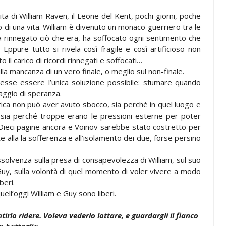
ta di William Raven, il Leone del Kent, pochi giorni, poche
 di una vita. William è divenuto un monaco guerriero tra le
 ha rinnegato ciò che era, ha soffocato ogni sentimento che
ppure tutto si rivela così fragile e così artificioso non
 il carico di ricordi rinnegati e soffocati…
lla mancanza di un vero finale, o meglio sul non-finale.
sse essere l’unica soluzione possibile: sfumare quando
aggio di speranza.
orica non può aver avuto sbocco, sia perché in quel luogo e
, sia perché troppe erano le pressioni esterne per poter
. Dieci pagine ancora e Voinov sarebbe stato costretto per
te alla la sofferenza e all’isolamento dei due, forse persino
ssolvenza sulla presa di consapevolezza di William, sul suo
uy, sulla volontà di quel momento di voler vivere a modo
iberi.
uell’oggi William e Guy sono liberi.
irlo ridere. Voleva vederlo lottare, e guardargli il fianco