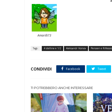
Amarilli73
Tags :
4 stelline e 1/2
Aleksandr Voinov
Pensieri e Riflessi
CONDIVIDI
Facebook
Tweet
TI POTREBBERO ANCHE INTERESSARE