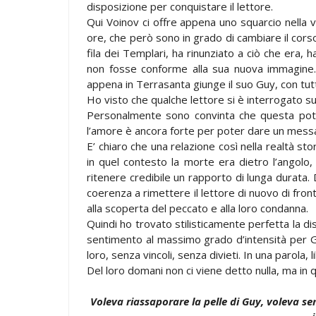
disposizione per conquistare il lettore.
Qui Voinov ci offre appena uno squarcio nella vi
ore, che però sono in grado di cambiare il corso
fila dei Templari, ha rinunziato a ciò che era,
non fosse conforme alla sua nuova immagine. E
appena in Terrasanta giunge il suo Guy, con tutto
Ho visto che qualche lettore si è interrogato su
Personalmente sono convinta che questa pote
l’amore è ancora forte per poter dare un mess
E’ chiaro che una relazione così nella realtà st
in quel contesto la morte era dietro l’angolo
ritenere credibile un rapporto di lunga durata
coerenza a rimettere il lettore di nuovo di fron
alla scoperta del peccato e alla loro condanna.
Quindi ho trovato stilisticamente perfetta la di
sentimento al massimo grado d’intensità per G
loro, senza vincoli, senza divieti. In una parola, l
Del loro domani non ci viene detto nulla, ma in q
Voleva riassaporare la pelle di Guy, voleva sent