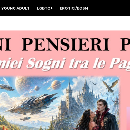
YOUNG ADULT
LGBTQ+
EROTICI/BDSM