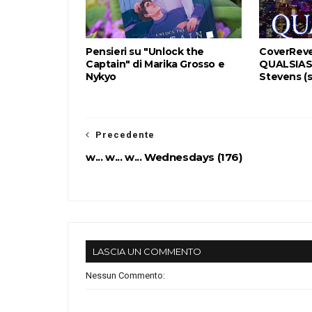
Pensieri su "Unlock the
CoverReve
Captain" di Marika Grosso e
QUALSIASI
Nykyo
Stevens (
Precedente
w... w... w... Wednesdays (176)
LASCIA UN COMMENTO
Nessun Commento: