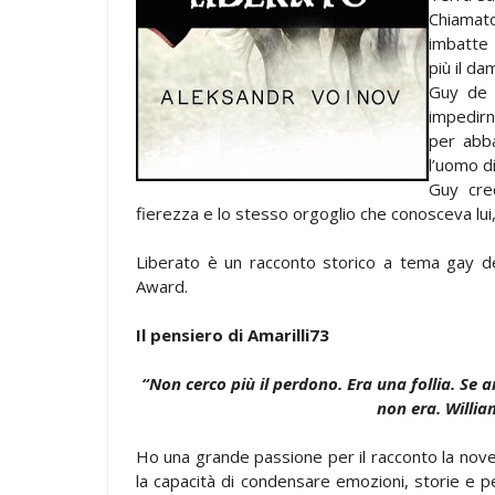
Chiamato
imbatte
più il da
Guy de 
impedirne
per abb
l’uomo di
Guy cre
fierezza e lo stesso orgoglio che conosceva lui
Liberato è un racconto storico a tema gay del
Award.
Il pensiero di Amarilli73
“Non cerco più il perdono. Era una follia. Se am
non era. Willia
Ho una grande passione per il racconto la novell
la capacità di condensare emozioni, storie e 