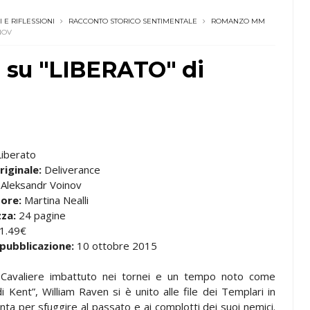
I E RIFLESSIONI
RACCONTO STORICO SENTIMENTALE
ROMANZO MM
NOV
ni su "LIBERATO" di
iberato
riginale:
Deliverance
Aleksandr Voinov
ore:
Martina Nealli
zza:
24 pagine
1.49€
 pubblicazione:
10 ottobre 2015
:
Cavaliere imbattuto nei tornei e un tempo noto come
i Kent”, William Raven si è unito alle file dei Templari in
nta per sfuggire al passato e ai complotti dei suoi nemici.