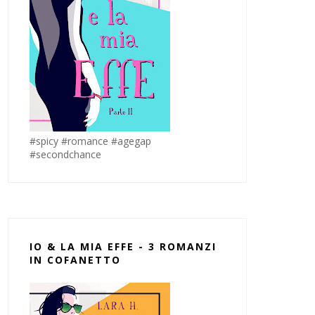
#spicy #romance #agegap
#secondchance
IO & LA MIA EFFE - 3 ROMANZI
IN COFANETTO