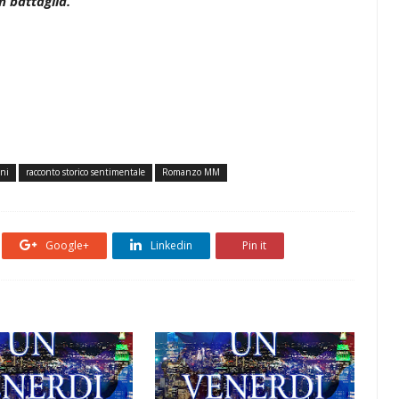
in battaglia.
oni
racconto storico sentimentale
Romanzo MM
Google+
Linkedin
Pin it