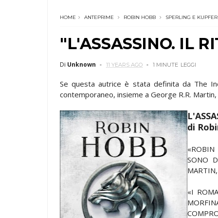
HOME
ANTEPRIME
ROBIN HOBB
SPERLING E KUPFER
"L'ASSASSINO. IL R
Di
Unknown
11 YEARS AGO
1 MINUTE
LEGGI
Se questa autrice è stata definita da The I
contemporaneo, insieme a George R.R. Martin, 
L'ASSA
di Rob
«ROBIN
SONO D
MARTIN,
«I ROM
MORFIN
COMPROM