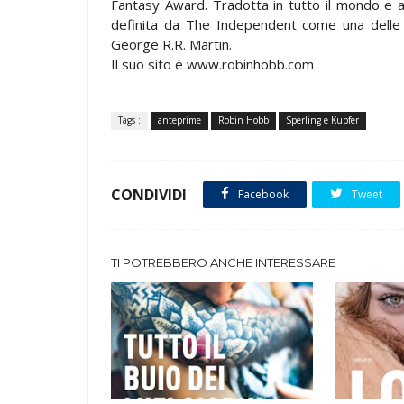
Fantasy Award. Tradotta in tutto il mondo e 
definita da The Independent come una delle 
George R.R. Martin.
Il suo sito è www.robinhobb.com
Tags :
anteprime
Robin Hobb
Sperling e Kupfer
CONDIVIDI
Facebook
Tweet
TI POTREBBERO ANCHE INTERESSARE