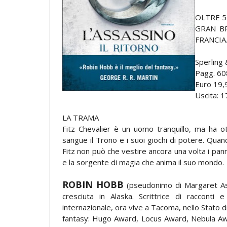
OLTRE 5
GRAN BR
FRANCIA
Sperling
Pagg. 60
Euro 19,
Uscita: 
LA TRAMA
Fitz Chevalier è un uomo tranquillo, ma ha o
sangue il Trono e i suoi giochi di potere. Quan
Fitz non può che vestire ancora una volta i pa
e la sorgente di magia che anima il suo mondo.
ROBIN HOBB
(pseudonimo di Margaret Ast
cresciuta in Alaska. Scrittrice di racconti 
internazionale, ora vive a Tacoma, nello Stato di
fantasy: Hugo Award, Locus Award, Nebula Awa