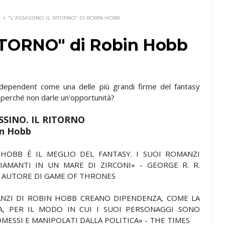
"L'ASSASSINO. IL RITORNO" DI ROBIN HOBB
ITORNO" di Robin Hobb
ndependent come una delle più grandi firme del fantasy
perché non darle un'opportunità?
SSINO. IL RITORNO
in Hobb
 HOBB È IL MEGLIO DEL FANTASY. I SUOI ROMANZI
IAMANTI IN UN MARE DI ZIRCONI» - GEORGE R. R.
 AUTORE DI GAME OF THRONES
ANZI DI ROBIN HOBB CREANO DIPENDENZA, COME LA
A, PER IL MODO IN CUI I SUOI PERSONAGGI SONO
ESSI E MANIPOLATI DALLA POLITICA» - THE TIMES