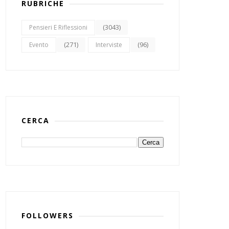
RUBRICHE
(3043)
Pensieri E Riflessioni
(271)
(96)
Evento
Interviste
CERCA
FOLLOWERS