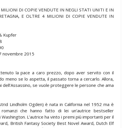
 MILIONI DI COPIE VENDUTE IN NEGLI STATI UNITI E IN
ETAGNA, E OLTRE 4 MILIONI DI COPIE VENDUTE IN
.
 & Kupfer
8
90
17 novembre 2015
ttenuto la pace a caro prezzo, dopo aver servito con il
do meno se lo aspetta, il passato torna a cercarlo. Allora,
nni dell’Assassino, se vuole proteggere le persone che ama
rid Lindholm Ogden) è nata in California nel 1952 ma è
e romanzi che hanno fatto di lei un’autrice bestseller
 Washington. L’autrice ha vinto i premi più importanti per il
rd, British Fantasy Society Best Novel Award, Dutch Elf