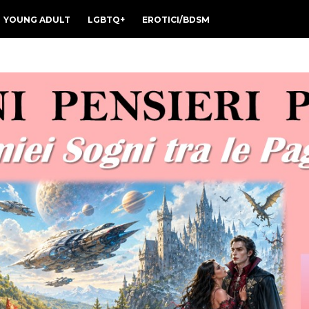
YOUNG ADULT
LGBTQ+
EROTICI/BDSM