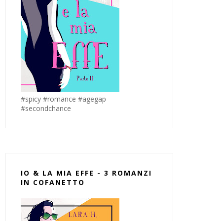
#spicy #romance #agegap
#secondchance
IO & LA MIA EFFE - 3 ROMANZI
IN COFANETTO