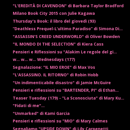
"L'EREDITÀ DI CAVENDON" di Barbara Taylor Bradford
Milano Book City 2015 con Julie Kagawa
Thursday's Book: il libro del giovedì (93)
“Deathless Prequel-L’ultimo Paradiso” di Simona Di...
"ASSASSIN'S CREED UNDERWORLD" di Oliver Bowden
"IL MONDO DI THE SELECTION" di Kiera Cass
Pensieri e Riflessioni su "Alakim Le regole del gi...
w... w... w... Wednesdays (177)
Segnalazione: "IL MIO EROE" di Max Vos
"L'ASSASSINO. IL RITORNO" di Robin Hobb
"Un indimenticabile disastro" di Jamie McGuire
Pensieri e riflessioni su "BARTENDER, PI" di Ethan...
Teaser Tuesday (179) - "La Sconosciuta" di Mary Ku...
"Fidati di me"...
"Unmarked" di Kami Garcia
Pensieri e riflessioni su "MIO" di Mary Calmes
Segnaliamo "UPSIDE DOWN" di Lily Carpenetti