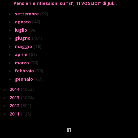
Pensieri e riflessioni su "SI', TI VOGLIO!" di Jul...
settembre
(92)
►
agosto
(42)
►
luglio
(96)
►
giugno
(101)
►
maggio
(76)
►
aprile
(64)
►
marzo
(76)
►
febbraio
(70)
►
gennaio
(67)
►
2014
(1052)
►
2013
(1074)
►
2012
(801)
►
2011
(125)
►