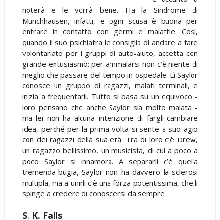
noterà e le vorrà bene. Ha la Sindrome di
Münchhausen, infatti, e ogni scusa è buona per
entrare in contatto con germi e malattie. Così,
quando il suo psichiatra le consiglia di andare a fare
volontariato per i gruppi di auto-aiuto, accetta con
grande entusiasmo: per ammalarsi non c’è niente di
meglio che passare del tempo in ospedale. Lì Saylor
conosce un gruppo di ragazzi, malati terminali, e
inizia a frequentarli. Tutto si basa su un equivoco -
loro pensano che anche Saylor sia molto malata -
ma lei non ha alcuna intenzione di fargli cambiare
idea, perché per la prima volta si sente a suo agio
con dei ragazzi della sua età. Tra di loro c’è Drew,
un ragazzo bellissimo, un musicista, di cui a poco a
poco Saylor si innamora. A separarli c’è quella
tremenda bugia, Saylor non ha davvero la sclerosi
multipla, ma a unirli c’è una forza potentissima, che li
spinge a credere di conoscersi da sempre.
S. K. Falls