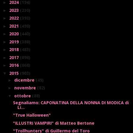
2024
(194)
►
2023
(230)
►
2022
(393)
►
2021
(498)
►
2020
(440)
►
2019
(388)
►
2018
(483)
►
2017
(898)
►
2016
(868)
►
2015
(903)
▼
dicembre
(49)
►
novembre
(82)
►
ottobre
(88)
▼
Segnaliamo: CAPONATINA DELLA NONNA DI MODICA di
Li...
"True Halloween"
"ILLUSTRI VAMPIRI" di Matteo Bertone
"Trollhunters" di Guillermo del Toro