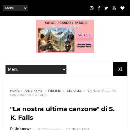
HOME
ANTEPRIME
PIEMME
S.K. FALLS
"LA NOSTRA ULTIMA
CANZONE" DI S. K. FALLS
"La nostra ultima canzone" di S.
K. Falls
Di
Unknown
11 YEARS AGO
1 MINUTE
LEGGI