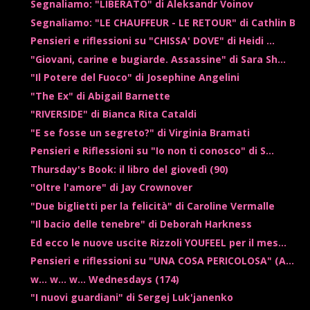
Segnaliamo: "LIBERATO" di Aleksandr Voinov
Segnaliamo: "LE CHAUFFEUR - LE RETOUR" di Cathlin B
Pensieri e riflessioni su "CHISSA' DOVE" di Heidi ...
"Giovani, carine e bugiarde. Assassine" di Sara Sh...
"Il Potere del Fuoco" di Josephine Angelini
"The Ex" di Abigail Barnette
"RIVERSIDE" di Bianca Rita Cataldi
"E se fosse un segreto?" di Virginia Bramati
Pensieri e Riflessioni su "Io non ti conosco" di S...
Thursday's Book: il libro del giovedì (90)
"Oltre l'amore" di Jay Crownover
"Due biglietti per la felicità" di Caroline Vermalle
"Il bacio delle tenebre" di Deborah Harkness
Ed ecco le nuove uscite Rizzoli YOUFEEL per il mes...
Pensieri e riflessioni su "UNA COSA PERICOLOSA" (A...
w... w... w... Wednesdays (174)
"I nuovi guardiani" di Sergej Luk'janenko