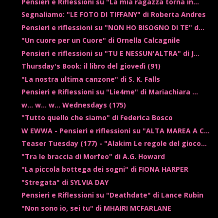
Pensieri e Riflessioni su "La mia ragazza torna in...
Segnaliamo: "LE FOTO DI TIFFANY" di Roberta Andres
Pensieri e riflessioni su "NON HO BISOGNO DI TE" d...
"Un cuore per un Cuore" di Ornella Calcagnile
Pensieri e riflessioni su "TU E NESSUN'ALTRA" di J...
Thursday's Book: il libro del giovedì (91)
"La nostra ultima canzone" di S. K. Falls
Pensieri e Riflessioni su "Lie4me" di Mariachiara ...
w... w... w... Wednesdays (175)
"Tutto quello che siamo" di Federica Bosco
W EWWA - Pensieri e riflessioni su "ALTA MAREA A C...
Teaser Tuesday (177) - "Alakim Le regole del gioco...
"Tra le braccia di Morfeo" di A.G. Howard
"La piccola bottega dei sogni" di FIONA HARPER
"Stregata" di SYLVIA DAY
Pensieri e Riflessioni su "Deathdate" di Lance Rubin
"Non sono io, sei tu" di MHAIRI MCFARLANE