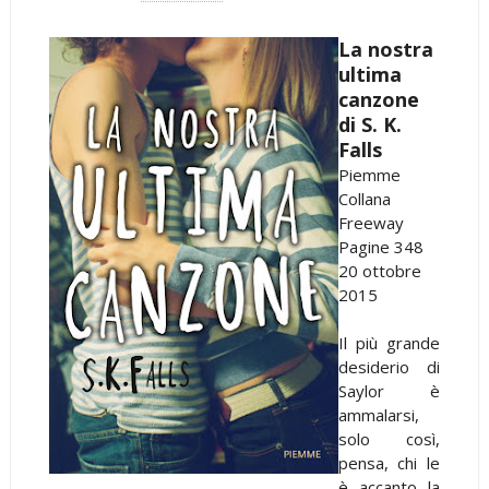
La nostra
ultima
canzone
di S. K.
Falls
Piemme
Collana
Freeway
Pagine 348
20 ottobre
2015
Il più grande
desiderio di
Saylor è
ammalarsi,
solo così,
pensa, chi le
è accanto la