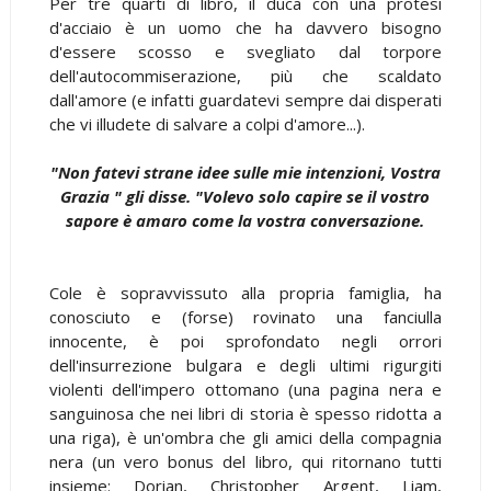
Per tre quarti di libro, il duca con una protesi
d'acciaio è un uomo che ha davvero bisogno
d'essere scosso e svegliato dal torpore
dell'autocommiserazione, più che scaldato
dall'amore (e infatti guardatevi sempre dai disperati
che vi illudete di salvare a colpi d'amore...).
"Non fatevi strane idee sulle mie intenzioni, Vostra
Grazia " gli disse. "Volevo solo capire se il vostro
sapore è amaro come la vostra conversazione.
Cole è sopravvissuto alla propria famiglia, ha
conosciuto e (forse) rovinato una fanciulla
innocente, è poi sprofondato negli orrori
dell'insurrezione bulgara e degli ultimi rigurgiti
violenti dell'impero ottomano (una pagina nera e
sanguinosa che nei libri di storia è spesso ridotta a
una riga), è un'ombra che gli amici della compagnia
nera (un vero bonus del libro, qui ritornano tutti
insieme: Dorian, Christopher Argent, Liam,