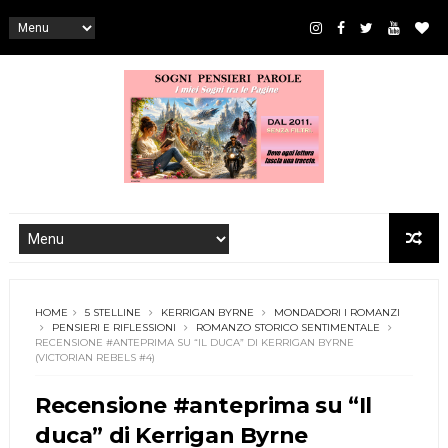
HOME
5 STELLINE
KERRIGAN BYRNE
MONDADORI I ROMANZI
PENSIERI E RIFLESSIONI
ROMANZO STORICO SENTIMENTALE
RECENSIONE #ANTEPRIMA SU “IL DUCA” DI KERRIGAN BYRNE
(VICTORIAN REBELS #4)
Recensione #anteprima su “Il
duca” di Kerrigan Byrne