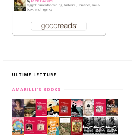
by
Karen Hawkins
tagged: currently-reading, historical, romance, smile-
book, and regency
ULTIME LETTURE
AMARILLI'S BOOKS