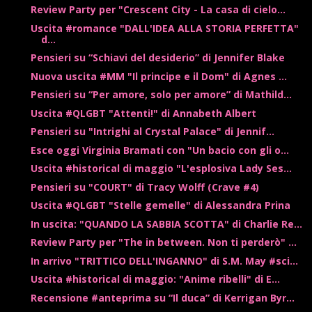
Review Party per "Crescent City - La casa di cielo...
Uscita #romance "DALL'IDEA ALLA STORIA PERFETTA"
d...
Pensieri su “Schiavi del desiderio” di Jennifer Blake
Nuova uscita #MM "Il principe e il Dom" di Agnes ...
Pensieri su “Per amore, solo per amore” di Mathild...
Uscita #QLGBT "Attenti!" di Annabeth Albert
Pensieri su "Intrighi al Crystal Palace" di Jennif...
Esce oggi Virginia Bramati con "Un bacio con gli o...
Uscita #historical di maggio "L'esplosiva Lady Ses...
Pensieri su "COURT" di Tracy Wolff (Crave #4)
Uscita #QLGBT "Stelle gemelle" di Alessandra Prina
In uscita: "QUANDO LA SABBIA SCOTTA" di Charlie Re...
Review Party per "The in between. Non ti perderò" ...
In arrivo "TRITTICO DELL'INGANNO" di S.M. May #sci...
Uscita #historical di maggio: "Anime ribelli" di E...
Recensione #anteprima su “Il duca” di Kerrigan Byr...