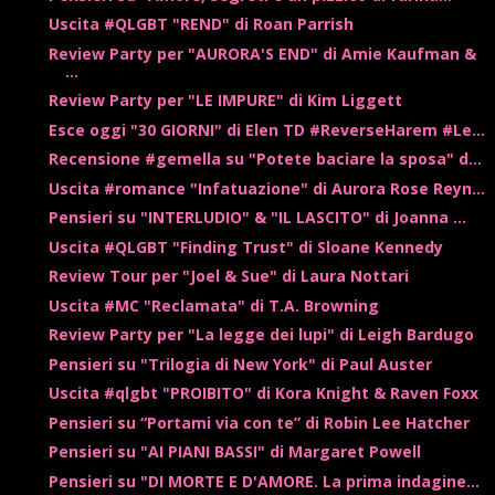
Uscita #QLGBT "REND" di Roan Parrish
Review Party per "AURORA'S END" di Amie Kaufman &
...
Review Party per "LE IMPURE" di Kim Liggett
Esce oggi "30 GIORNI" di Elen TD #ReverseHarem #Le...
Recensione #gemella su "Potete baciare la sposa" d...
Uscita #romance "Infatuazione" di Aurora Rose Reyn...
Pensieri su "INTERLUDIO" & "IL LASCITO" di Joanna ...
Uscita #QLGBT "Finding Trust" di Sloane Kennedy
Review Tour per "Joel & Sue" di Laura Nottari
Uscita #MC "Reclamata" di T.A. Browning
Review Party per "La legge dei lupi" di Leigh Bardugo
Pensieri su "Trilogia di New York" di Paul Auster
Uscita #qlgbt "PROIBITO" di Kora Knight & Raven Foxx
Pensieri su “Portami via con te” di Robin Lee Hatcher
Pensieri su "AI PIANI BASSI" di Margaret Powell
Pensieri su "DI MORTE E D'AMORE. La prima indagine...