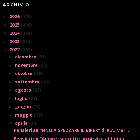
ARCHIVIO
2026
(123)
►
2025
(196)
►
2024
(194)
►
2023
(230)
►
2022
(393)
▼
dicembre
(21)
►
novembre
(32)
►
ottobre
(29)
►
settembre
(34)
►
agosto
(22)
►
luglio
(27)
►
giugno
(38)
►
maggio
(37)
►
aprile
(34)
▼
Pensieri su "FINO A SPEZZARE IL BIKER" di K.A. Mer...
Pensieri su "Amore, segreti e un pizzico di farina...