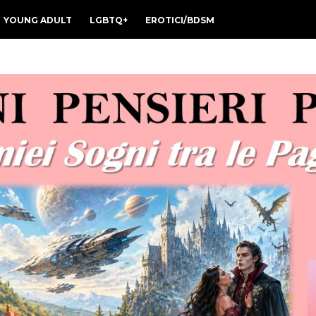
YOUNG ADULT
LGBTQ+
EROTICI/BDSM