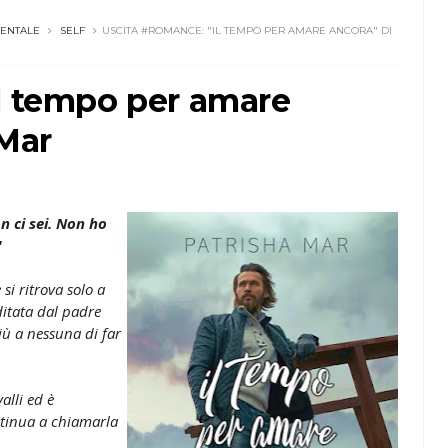
ENTALE
SELF
USCITA #ROMANCE: "IL TEMPO PER AMARE ANCORA" DI
l tempo per amare
 Mar
n ci sei. Non ho
"
i ritrova solo a
editata dal padre
iù a nessuna di far
lli ed è
ntinua a chiamarla