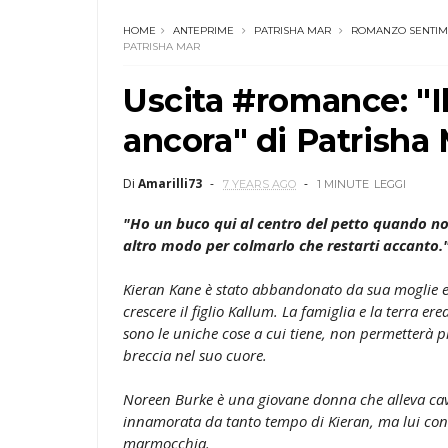
HOME
ANTEPRIME
PATRISHA MAR
ROMANZO SENTIM
PATRISHA MAR
Uscita #romance: "I
ancora" di Patrisha
Di
Amarilli73
7 YEARS AGO
1 MINUTE
LEGGI
"Ho un buco qui al centro del petto quando no
altro modo per colmarlo che restarti accanto.
Kieran Kane è stato abbandonato da sua moglie e s
crescere il figlio Kallum. La famiglia e la terra er
sono le uniche cose a cui tiene, non permetterà p
breccia nel suo cuore.
Noreen Burke è una giovane donna che alleva cava
innamorata da tanto tempo di Kieran, ma lui co
marmocchia.