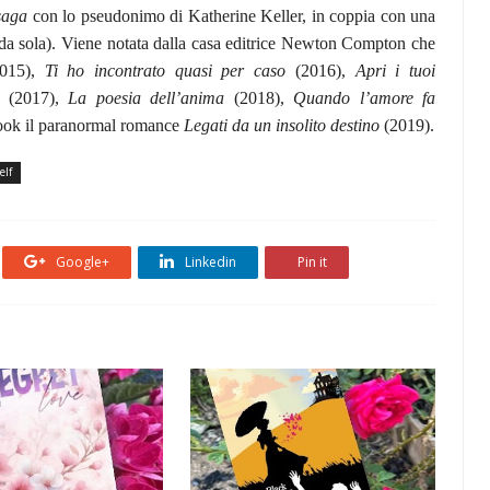
saga
con lo pseudonimo di Katherine Keller, in coppia con una
a sola). Viene notata dalla casa editrice Newton Compton che
2015),
Ti ho incontrato quasi per caso
(2016),
Apri i tuoi
(2017),
La poesia dell’anima
(2018),
Quando l’amore fa
ook il paranormal romance
Legati da un insolito destino
(2019).
elf
Google+
Linkedin
Pin it