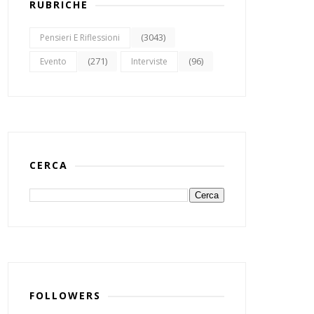
RUBRICHE
(3043)
Pensieri E Riflessioni
(271)
(96)
Evento
Interviste
CERCA
FOLLOWERS