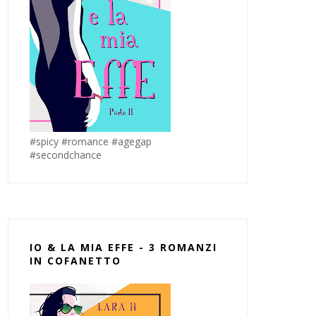
#spicy #romance #agegap
#secondchance
IO & LA MIA EFFE - 3 ROMANZI
IN COFANETTO