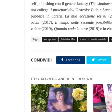
self publishing con il genere fantasy (
The shadow 
sua collega;
I protettori dell’Oracolo
:
Buio
e
Luce
d
pubblica in libreria
La mia eccezione sei tu
(
occhi
(2017),
Il tempo delle seconde possibilità
volare
(2019),
Quando cade la neve
(2019) e in eb
Tags :
anteprime
Patrisha Mar
romanzo sentimentale
s
CONDIVIDI
Facebook
Tweet
TI POTREBBERO ANCHE INTERESSARE