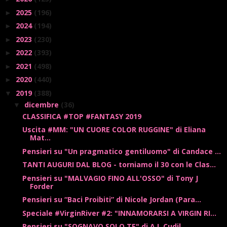
2025
(196)
►
2024
(194)
►
2023
(230)
►
2022
(393)
►
2021
(498)
►
2020
(440)
►
2019
(388)
▼
dicembre
(36)
▼
CLASSIFICA #TOP #FANTASY 2019
Uscita #MM: "UN CUORE COLOR RUGGINE" di Eliana
Mat...
Pensieri su "Un pragmatico gentiluomo" di Candace ...
TANTI AUGURI DAL BLOG - torniamo il 30 con le Clas...
Pensieri su "MALVAGIO FINO ALL'OSSO" di Tony J
Forder
Pensieri su “Baci Proibiti” di Nicole Jordan (Para...
Speciale #VirginRiver #2: "INNAMORARSI A VIRGIN RI...
Pensieri su "SOGNAVO SOLO TE" di A.I. Cudil