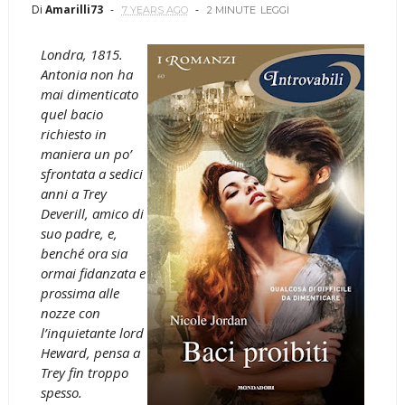
Di
Amarilli73
7 YEARS AGO
2 MINUTE
LEGGI
Londra, 1815.
Antonia non ha
mai dimenticato
quel bacio
richiesto in
maniera un po’
sfrontata a sedici
anni a Trey
Deverill, amico di
suo padre, e,
benché ora sia
ormai fidanzata e
prossima alle
nozze con
l’inquietante lord
Heward, pensa a
Trey fin troppo
spesso.