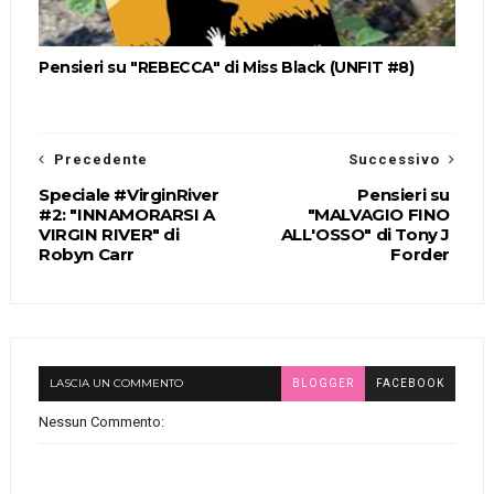
Pensieri su "REBECCA" di Miss Black (UNFIT #8)
Precedente
Successivo
Speciale #VirginRiver
Pensieri su
#2: "INNAMORARSI A
"MALVAGIO FINO
VIRGIN RIVER" di
ALL'OSSO" di Tony J
Robyn Carr
Forder
LASCIA UN COMMENTO
BLOGGER
FACEBOOK
Nessun Commento: