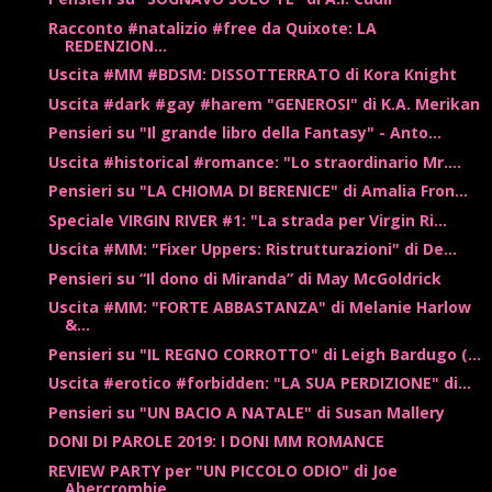
Racconto #natalizio #free da Quixote: LA
REDENZION...
Uscita #MM #BDSM: DISSOTTERRATO di Kora Knight
Uscita #dark #gay #harem "GENEROSI" di K.A. Merikan
Pensieri su "Il grande libro della Fantasy" - Anto...
Uscita #historical #romance: "Lo straordinario Mr....
Pensieri su "LA CHIOMA DI BERENICE" di Amalia Fron...
Speciale VIRGIN RIVER #1: "La strada per Virgin Ri...
Uscita #MM: "Fixer Uppers: Ristrutturazioni" di De...
Pensieri su “Il dono di Miranda” di May McGoldrick
Uscita #MM: "FORTE ABBASTANZA" di Melanie Harlow
&...
Pensieri su "IL REGNO CORROTTO" di Leigh Bardugo (...
Uscita #erotico #forbidden: "LA SUA PERDIZIONE" di...
Pensieri su "UN BACIO A NATALE" di Susan Mallery
DONI DI PAROLE 2019: I DONI MM ROMANCE
REVIEW PARTY per "UN PICCOLO ODIO" di Joe
Abercrombie