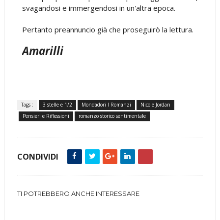
svagandosi e immergendosi in un'altra epoca.
Pertanto preannuncio già che proseguirò la lettura.
Amarilli
Tags :
3 stelle e 1/2
Mondadori I Romanzi
Nicole Jordan
Pensieri e Riflessioni
romanzo storico sentimentale
CONDIVIDI
TI POTREBBERO ANCHE INTERESSARE