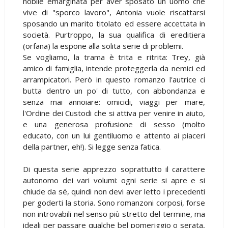
nobile emarginata per aver sposato un uomo che
vive di "sporco lavoro", Antonia vuole riscattarsi
sposando un marito titolato ed essere accettata in
società. Purtroppo, la sua qualifica di ereditiera
(orfana) la espone alla solita serie di problemi.
Se vogliamo, la trama è trita e ritrita: Trey, già
amico di famiglia, intende proteggerla da nemici ed
arrampicatori. Però in questo romanzo l'autrice ci
butta dentro un po' di tutto, con abbondanza e
senza mai annoiare: omicidi, viaggi per mare,
l'Ordine dei Custodi che si attiva per venire in aiuto,
e una generosa profusione di sesso (molto
educato, con un lui gentiluomo e attento ai piaceri
della partner, eh!). Si legge senza fatica.
Di questa serie apprezzo soprattutto il carattere
autonomo dei vari volumi: ogni serie si apre e si
chiude da sé, quindi non devi aver letto i precedenti
per goderti la storia. Sono romanzoni corposi, forse
non introvabili nel senso più stretto del termine, ma
ideali per passare qualche bel pomeriggio o serata,