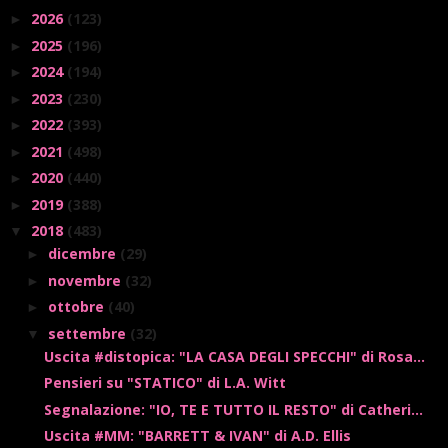
2026
(123)
►
2025
(196)
►
2024
(194)
►
2023
(230)
►
2022
(393)
►
2021
(498)
►
2020
(440)
►
2019
(388)
►
2018
(483)
▼
dicembre
(29)
►
novembre
(32)
►
ottobre
(40)
►
settembre
(32)
▼
Uscita #distopica: "LA CASA DEGLI SPECCHI" di Rosa...
Pensieri su "STATICO" di L.A. Witt
Segnalazione: "IO, TE E TUTTO IL RESTO" di Catheri...
Uscita #MM: "BARRETT & IVAN" di A.D. Ellis