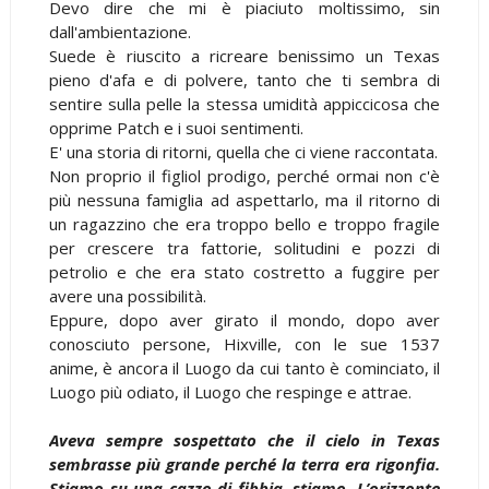
Devo dire che mi è piaciuto moltissimo, sin
dall'ambientazione.
Suede è riuscito a ricreare benissimo un Texas
pieno d'afa e di polvere, tanto che ti sembra di
sentire sulla pelle la stessa umidità appiccicosa che
opprime Patch e i suoi sentimenti.
E' una storia di ritorni, quella che ci viene raccontata.
Non proprio il figliol prodigo, perché ormai non c'è
più nessuna famiglia ad aspettarlo, ma il ritorno di
un ragazzino che era troppo bello e troppo fragile
per crescere tra fattorie, solitudini e pozzi di
petrolio e che era stato costretto a fuggire per
avere una possibilità.
Eppure, dopo aver girato il mondo, dopo aver
conosciuto persone, Hixville, con le sue 1537
anime, è ancora il Luogo da cui tanto è cominciato, il
Luogo più odiato, il Luogo che respinge e attrae.
Aveva sempre sospettato che il cielo in Texas
sembrasse più grande perché la terra era rigonfia.
Stiamo su una cazzo di fibbia, stiamo. L’orizzonte