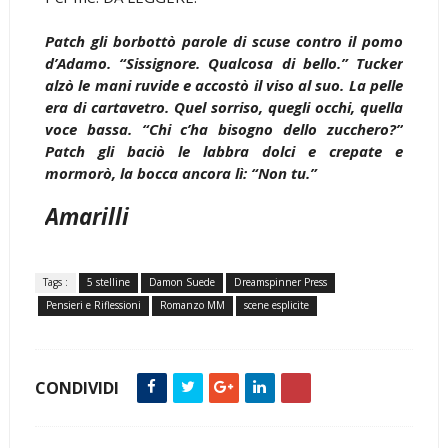
Patch gli borbottò parole di scuse contro il pomo
d’Adamo. “Sissignore. Qualcosa di bello.” Tucker
alzò le mani ruvide e accostò il viso al suo. La pelle
era di cartavetro. Quel sorriso, quegli occhi, quella
voce bassa. “Chi c’ha bisogno dello zucchero?”
Patch gli baciò le labbra dolci e crepate e
mormorò, la bocca ancora lì: “Non tu.”
Amarilli
Tags :
5 stelline
Damon Suede
Dreamspinner Press
Pensieri e Riflessioni
Romanzo MM
scene esplicite
CONDIVIDI