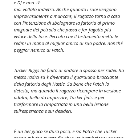
e DJ e non s’è
mai voltato indietro. Anche quando i suoi vengono
improvvisamente a mancare, il ragazzo torna a casa
con l’intenzione di sbolognare la fattoria al primo
magnate del petrolio che passa e far fagotto più
veloce della luce. Peccato che il testamento metta le
redini in mano al miglior amico di suo padre, nonché
peggior nemico di Patch.
Tucker Biggs ha finito di andare a spasso per rodei: ha
messo radici ed è diventato il guardiano-bracciante
della fattoria degli Hastle. Sa bene che Patch lo
detesta, ma quando il ragazzo ricompare in versione
adulta, bello da impazzire, Tucker finisce per
trasformare la rimpatriata in una bella lezione
sull’esperienza e sui desideri.
È un bel gioco se dura poco, e sia Patch che Tucker
sanno già che questo finirà in un battibaleno: appena