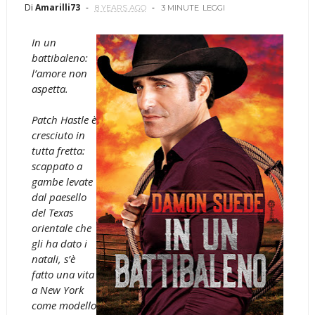
Di
Amarilli73
8 YEARS AGO
3 MINUTE
LEGGI
In un
battibaleno:
l’amore non
aspetta.
Patch Hastle è
cresciuto in
tutta fretta:
scappato a
gambe levate
dal paesello
del Texas
orientale che
gli ha dato i
natali, s’è
fatto una vita
a New York
come modello