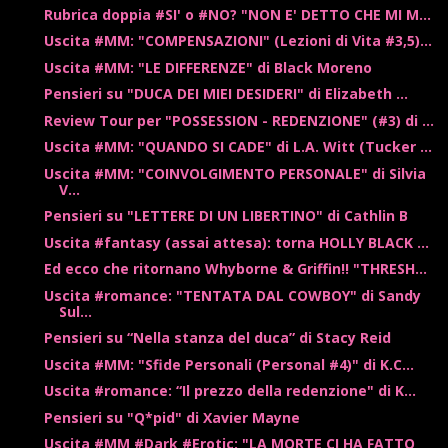
Rubrica doppia #SI' o #NO? "NON E' DETTO CHE MI M...
Uscita #MM: "COMPENSAZIONI" (Lezioni di Vita #3,5)...
Uscita #MM: "LE DIFFERENZE" di Black Moreno
Pensieri su "DUCA DEI MIEI DESIDERI" di Elizabeth ...
Review Tour per "POSSESSION - REDENZIONE" (#3) di ...
Uscita #MM: "QUANDO SI CADE" di L.A. Witt (Tucker ...
Uscita #MM: "COINVOLGIMENTO PERSONALE" di Silvia
V...
Pensieri su "LETTERE DI UN LIBERTINO" di Cathlin B
Uscita #fantasy (assai attesa): torna HOLLY BLACK ...
Ed ecco che ritornano Whyborne & Griffin!! "THRESH...
Uscita #romance: "TENTATA DAL COWBOY" di Sandy
Sul...
Pensieri su “Nella stanza del duca” di Stacy Reid
Uscita #MM: "Sfide Personali (Personal #4)" di K.C...
Uscita #romance: “Il prezzo della redenzione" di K...
Pensieri su "Q*pid" di Xavier Mayne
Uscita #MM #Dark #Erotic: "LA MORTE CI HA FATTO