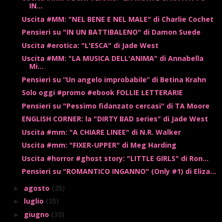
IN...
Uscita #MM: "NEL BENE E NEL MALE" di Charlie Cochet
Pensieri su "IN UN BATTIBALENO" di Damon Suede
Uscita #erotica: "L'ESCA" di Jade West
Uscita #MM: "LA MUSICA DELL'ANIMA" di Annabella
Mi...
Pensieri su “Un angelo improbabile” di Betina Krahn
Solo oggi #promo #ebook FOLLIE LETTERARIE
Pensieri su "Pessimo fidanzato cercasi" di TA Moore
ENGLISH CORNER: la "DIRTY BAD series" di Jade West
Uscita #mm: "A CHIARE LINEE" di N.R. Walker
Uscita #mm: "FIXER-UPPER" di Meg Harding
Uscita #horror #ghost story: "LITTLE GIRLS" di Ron...
Pensieri su "ROMANTICO INGANNO" (Only #1) di Eliza...
agosto
(25)
►
luglio
(35)
►
giugno
(30)
►