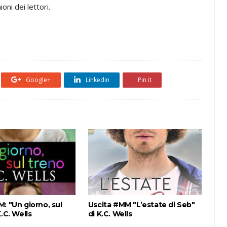
ni dei lettori.
Google+
Linkedin
Pin it
: "Un giorno, sul
Uscita #MM "L’estate di Seb"
K.C. Wells
di K.C. Wells