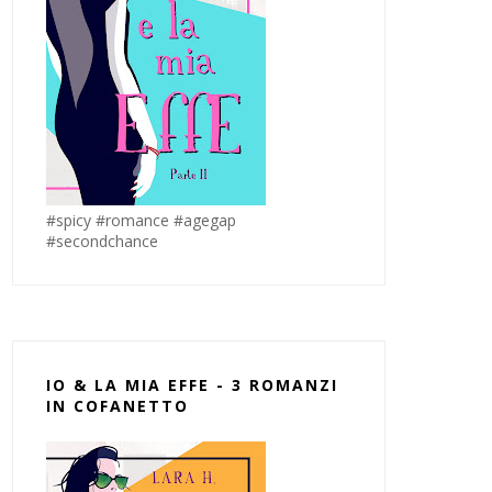
#spicy #romance #agegap
#secondchance
IO & LA MIA EFFE - 3 ROMANZI
IN COFANETTO