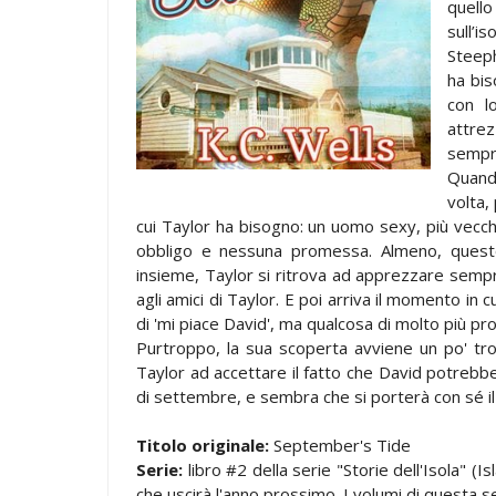
quello
sull’i
Steeph
ha bis
con l
attrez
sempr
Quando
volta,
cui Taylor ha bisogno: un uomo sexy, più vecchi
obbligo e nessuna promessa. Almeno, questo
insieme, Taylor si ritrova ad apprezzare sempre 
agli amici di Taylor. E poi arriva il momento in
di 'mi piace David', ma qualcosa di molto più pr
Purtroppo, la sua scoperta avviene un po' tro
Taylor ad accettare il fatto che David potrebbe
di settembre, e sembra che si porterà con sé il 
Titolo originale:
September's Tide
Serie:
libro #2 della serie "Storie dell'Isola" (Is
che uscirà l'anno prossimo. I volumi di questa se