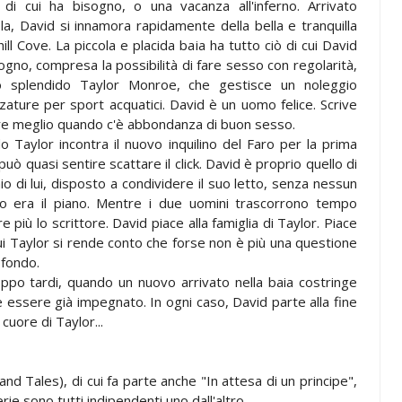
 di cui ha bisogno, o una vacanza all'inferno. Arrivato
sola, David si innamora rapidamente della bella e tranquilla
ill Cove. La piccola e placida baia ha tutto ciò di cui David
ogno, compresa la possibilità di fare sesso con regolarità,
o splendido Taylor Monroe, che gestisce un noleggio
zature per sport acquatici. David è un uomo felice. Scrive
e meglio quando c'è abbondanza di buon sesso.
 Taylor incontra il nuovo inquilino del Faro per la prima
 può quasi sentire scattare il click. David è proprio quello di
o di lui, disposto a condividere il suo letto, senza nessun
 era il piano. Mentre i due uomini trascorrono tempo
più lo scrittore. David piace alla famiglia di Taylor. Piace
 cui Taylor si rende conto che forse non è più una questione
ofondo.
ppo tardi, quando un nuovo arrivato nella baia costringe
 essere già impegnato. In ogni caso, David parte alla fine
cuore di Taylor...
land Tales), di cui fa parte anche "In attesa di un principe",
rie sono tutti indipendenti uno dall'altro.