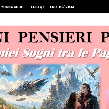
YOUNG ADULT
LGBTQ+
EROTICI/BDSM