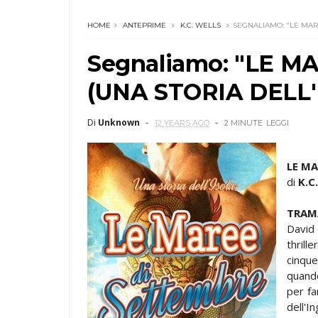
HOME
ANTEPRIME
K.C. WELLS
SEGNALIAMO: "LE MARE
Segnaliamo: "LE 
(UNA STORIA DELL'I
Di
Unknown
12 YEARS AGO
2 MINUTE
LEGGI
LE MA
di
K.C
TRAM
David
thrill
cinqu
quando
per fa
dell'