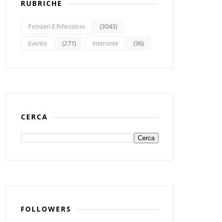
RUBRICHE
(3043)
Pensieri E Riflessioni
(271)
(96)
Evento
Interviste
CERCA
FOLLOWERS