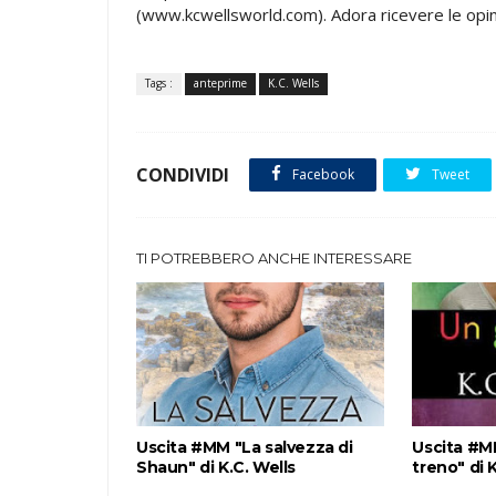
(www.kcwellsworld.com). Adora ricevere le opinio
Tags :
anteprime
K.C. Wells
CONDIVIDI
Facebook
Tweet
TI POTREBBERO ANCHE INTERESSARE
Uscita #MM "La salvezza di
Uscita #MM
Shaun" di K.C. Wells
treno" di 