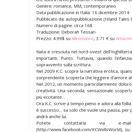
Genere: romance, MM, contemporaneo
Data pubblicazione in Italia: 16 dicembre 2014
Pubblicato da: autopubblicazione (Island Tales 
Numero di pagine: circa 168
Traduzione: Deborah Tessari
Prezzo: 4.99$ su
Allromance
, 3.71 € su
Amazon.
Nata e cresciuta nel nord-ovest dell'Inghilterr
importanti. Punto. Tuttavia, quando l'infanzi
sopravvento sulla scrittura.
Nel 2009 K.C. scopre la narrativa erotica, quand
sorprendente scoperta che leggere d’amore al 
Nel 2012, un momento particolarmente doloroso 
creatività. Una seconda, sensazionale scopert
più eccitante…
Ora K.C. scrive a tempo pieno e adora alla folli
è successo… sa solo che vuole una pausa, per pi
andrà anche lui.
Potete contattarla via e-mail (
(http://www.facebook.com/KCWellsWorld), su 