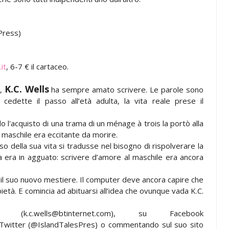
Press)
it
, 6-7 € il cartaceo.
K.C. Wells
a,
ha sempre amato scrivere. Le parole sono
a cedette il passo all’età adulta, la vita reale prese il
o l'acquisto di una trama di un ménage à trois la portò alla
maschile era eccitante da morire.
della sua vita si tradusse nel bisogno di rispolverare la
a era in agguato: scrivere d’amore al maschile era ancora
a il suo nuovo mestiere. Il computer deve ancora capire che
età. E comincia ad abituarsi all’idea che ovunque vada K.C.
k.c.wells@btinternet.com), su Facebook
Twitter (@IslandTalesPres) o commentando sul suo sito