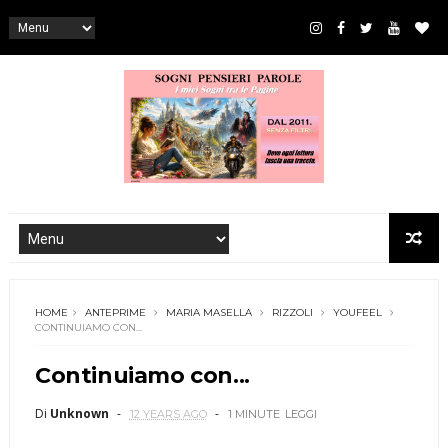
HOME
ANTEPRIME
MARIA MASELLA
RIZZOLI
YOUFEEL
CONTINUIAMO CON...
Continuiamo con...
Di
Unknown
12 YEARS AGO
1 MINUTE
LEGGI