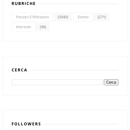
RUBRICHE
(3043)
(271)
Pensieri E Riflessioni
Evento
(96)
Interviste
CERCA
FOLLOWERS