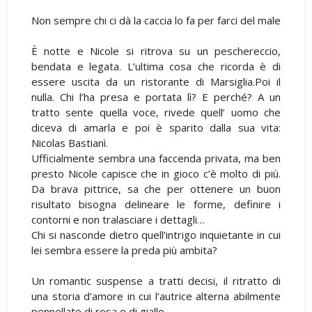
Non sempre chi ci dà la caccia lo fa per farci del male
È notte e Nicole si ritrova su un peschereccio,
bendata e legata. L’ultima cosa che ricorda è di
essere uscita da un ristorante di Marsiglia.Poi il
nulla. Chi l’ha presa e portata lì? E perché? A un
tratto sente quella voce, rivede quell’ uomo che
diceva di amarla e poi è sparito dalla sua vita:
Nicolas Bastianì.
Ufficialmente sembra una faccenda privata, ma ben
presto Nicole capisce che in gioco c’è molto di più.
Da brava pittrice, sa che per ottenere un buon
risultato bisogna delineare le forme, definire i
contorni e non tralasciare i dettagli…
Chi si nasconde dietro quell’intrigo inquietante in cui
lei sembra essere la preda più ambita?
Un romantic suspense a tratti decisi, il ritratto di
una storia d’amore in cui l’autrice alterna abilmente
pennellate di rosa e di giallo.