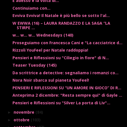
E adesso è la volta di...
Continuiamo con...
Evviva Evviva! Il Natale è più bello se sotto l'al...
W EWWA (16) – LAURA RANDAZZO E LA SAGA “LA
STIRPE ...
w... w... w... Wednesdays (140)
Proseguiamo con Francesca Cani e "La cacciatrice d...
Rizzoli YouFeel per Natale raddoppia!
Pensieri e Riflessioni su "Ciliegio in fiore" di N...
Teaser Tuesday (145)
Da scrittrice a detective: segnaliamo i romanzi co...
Nora Noir sbarca sul pianeta YouFeel!
PENSIERI E RIFLESSIONI SU “UN AMORE IN GIOCO” DI R...
Anteprima 2 dicembre: "Resta sempre qui" di Gayle ...
Pensieri e Riflessioni su "Silver La porta di Liv"...
novembre
(84)
►
ottobre
(103)
►