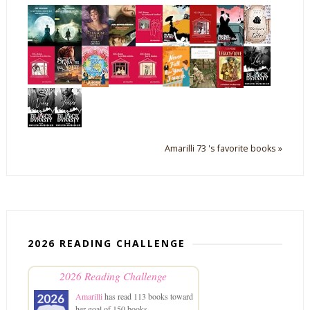
Amarilli 73 's favorite books »
2026 READING CHALLENGE
2026 Reading Challenge
Amarilli
has read 113 books toward
her goal of 150 books.