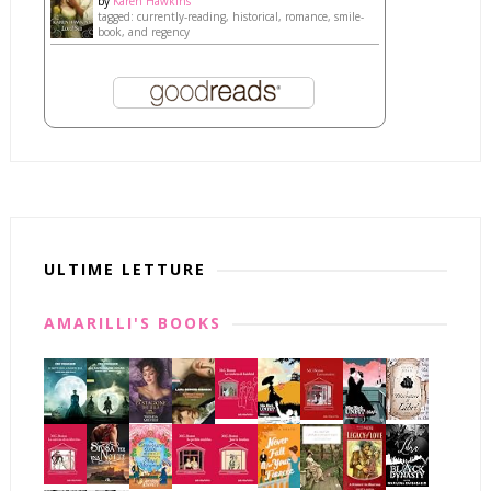
by
Karen Hawkins
tagged: currently-reading, historical, romance, smile-
book, and regency
ULTIME LETTURE
AMARILLI'S BOOKS