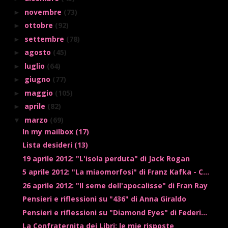
novembre
(73)
►
ottobre
(92)
►
settembre
(78)
►
agosto
(45)
►
luglio
(64)
►
giugno
(77)
►
maggio
(105)
►
aprile
(82)
►
marzo
(69)
▼
In my mailbox (17)
Lista desideri (13)
19 aprile 2012: "L'isola perduta" di Jack Rogan
5 aprile 2012: "La miaomorfosi" di Franz Kafka - C...
26 aprile 2012: "Il seme dell'apocalisse" di Fran Ray
Pensieri e riflessioni su "436" di Anna Giraldo
Pensieri e riflessioni su "Diamond Eyes" di Federi...
La Confraternita dei Libri: le mie risposte