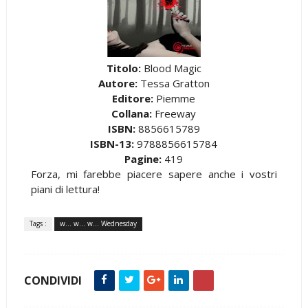
Titolo:
Blood Magic
Autore:
Tessa Gratton
Editore:
Piemme
Collana:
Freeway
ISBN:
8856615789
ISBN-13:
9788856615784
Pagine:
419
Forza, mi farebbe piacere sapere anche i vostri
piani di lettura!
Tags :
w... w... w... Wednesday
CONDIVIDI