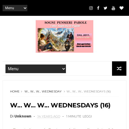
HOME
W... W... W... WEDNESDAY
W... W... W... WEDNESDAYS (16)
W... W... W... WEDNESDAYS (16)
Di
Unknown
14 YEARS AGO
1 MINUTE
LEGGI