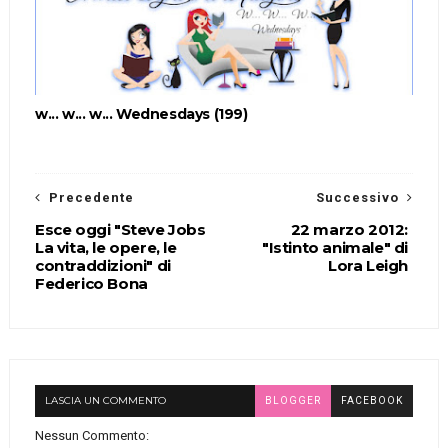
w... w... w... Wednesdays (199)
Precedente
Successivo
Esce oggi "Steve Jobs
22 marzo 2012:
La vita, le opere, le
"Istinto animale" di
contraddizioni" di
Lora Leigh
Federico Bona
LASCIA UN COMMENTO
BLOGGER
FACEBOOK
Nessun Commento: