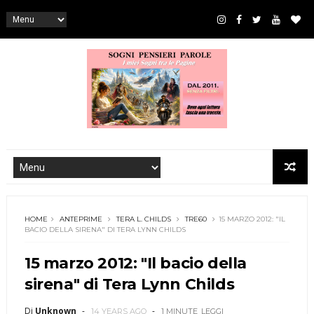
HOME
ANTEPRIME
TERA L. CHILDS
TRE60
15 MARZO 2012: "IL
BACIO DELLA SIRENA" DI TERA LYNN CHILDS
15 marzo 2012: "Il bacio della
sirena" di Tera Lynn Childs
Di
Unknown
14 YEARS AGO
1 MINUTE
LEGGI