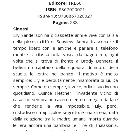
Editore:
TRE60
ISBN:
8867020021
ISBN-13:
9788867020027
Pagine:
288
Sinossi:
Lily Sanderson ha diciassette anni e vive con la zia
nella piccola città di Seaview. Adora trascorrere il
tempo libero con le amiche e parlare al telefono
mentre si rilassa nella vasca da bagno ma, ogni
volta che si trova di fronte a Brody Bennett, il
bellissimo capitano della squadra di nuoto della
scuola, lei entra nel panico. Il motivo è molto
semplice: Lily è perdutamente innamorata di lui. Da
sempre. Come da sempre, invece, odia il suo incubo
quotidiano, Quince Fletcher, l’invadente vicino di
casa che sembra non avere niente di meglio da fare
che renderle la vita impossibile. Lily, però,
custodisce un «piccolo» segreto: è una sirena, nata
dalla relazione tra la madre umana ,morta quando
lei era ancora una bambina ,e il re di Thalassinia,