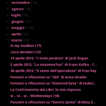
settembre
(78)
►
agosto
(45)
►
luglio
(64)
►
giugno
(77)
►
maggio
(105)
►
aprile
(82)
►
marzo
(69)
▼
In my mailbox (17)
Lista desideri (13)
19 aprile 2012: "L'isola perduta" di Jack Rogan
5 aprile 2012: "La miaomorfosi" di Franz Kafka - C...
26 aprile 2012: "Il seme dell'apocalisse" di Fran Ray
Pensieri e riflessioni su "436" di Anna Giraldo
Pensieri e riflessioni su "Diamond Eyes" di Federi...
La Confraternita dei Libri: le mie risposte
w... w... w... Wednesdays (18)
Pensieri e riflessioni su "Dentro Jenna" di Mary E...