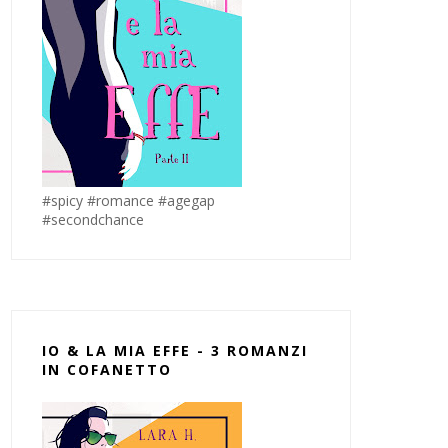
#spicy #romance #agegap
#secondchance
IO & LA MIA EFFE - 3 ROMANZI
IN COFANETTO