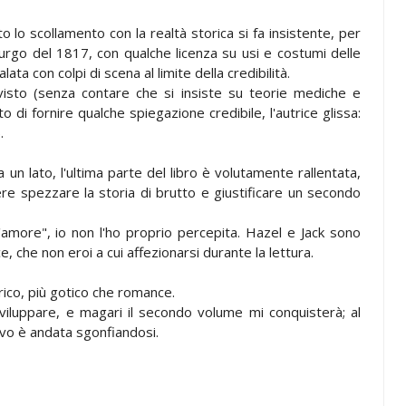
 lo scollamento con la realtà storica si fa insistente, per
urgo del 1817, con qualche licenza su usi e costumi delle
ta con colpi di scena al limite della credibilità.
visto (senza contare che si insiste su teorie mediche e
 di fornire qualche spiegazione credibile, l'autrice glissa:
.
a un lato, l'ultima parte del libro è volutamente rallentata,
e spezzare la storia di brutto e giustificare un secondo
 d'amore", io non l'ho proprio percepita. Hazel e Jack sono
e, che non eroi a cui affezionarsi durante la lettura.
rico, più gotico che romance.
sviluppare, e magari il secondo volume mi conquisterà; al
vo è andata sgonfiandosi.