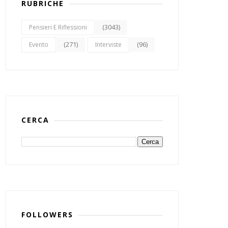
RUBRICHE
(3043)
Pensieri E Riflessioni
(271)
(96)
Evento
Interviste
CERCA
FOLLOWERS