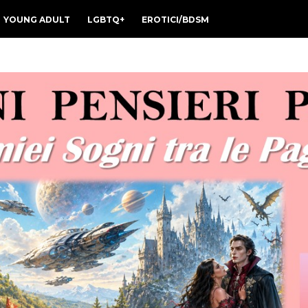
YOUNG ADULT
LGBTQ+
EROTICI/BDSM