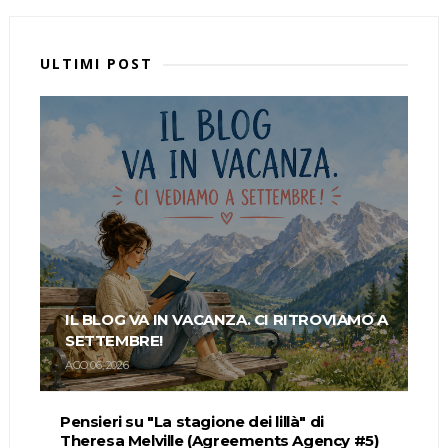
ULTIMI POST
IL BLOG VA IN VACANZA. CI RITROVIAMO A
SETTEMBRE!
AGO 06, 2026
Pensieri su "La stagione dei lillà" di
Theresa Melville (Agreements Agency #5)