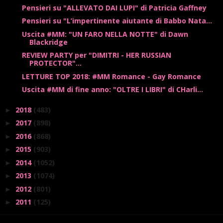
Pensieri su "ALLEVATO DAI LUPI" di Patricia Gaffney
Pensieri su "L’impertinente aiutante di Babbo Nata...
Uscita #MM: "UN FARO NELLA NOTTE" di Dawn
Blackridge
REVIEW PARTY per "DIMITRI - HER RUSSIAN
PROTECTOR"...
LETTURE TOP 2018: #MM Romance - Gay Romance
Uscita #MM di fine anno: "OLTRE I LIBRI" di CHarli...
2018
(483)
►
2017
(898)
►
2016
(868)
►
2015
(903)
►
2014
(1052)
►
2013
(1074)
►
2012
(801)
►
2011
(125)
►