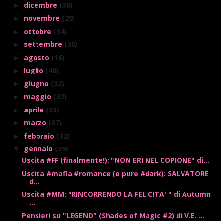
dicembre
(36)
►
novembre
(29)
►
ottobre
(34)
►
settembre
(28)
►
agosto
(16)
►
luglio
(40)
►
giugno
(32)
►
maggio
(32)
►
aprile
(33)
►
marzo
(37)
►
febbraio
(32)
►
gennaio
(39)
▼
Uscita #FF (finalmente!): "NON ERI NEL COPIONE" di...
Uscita #mafia #romance (e pure #dark): SALVATORE
d...
Uscita #MM: "RINCORRENDO LA FELICITA' " di Autumn
...
Pensieri su "LEGEND" (Shades of Magic #2) di V.E. ...