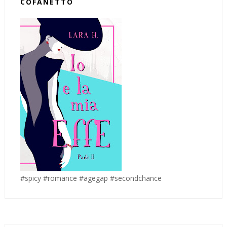
COFANETTO
#spicy #romance #agegap #secondchance