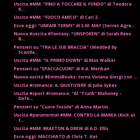
Uscita #MM: "FINO A TOCCARE IL FONDO" di Teodora
K...
Uscita #MM: "FUOCO AMICO" di Cari Z.
Esce oggi: "UNFAIR TERMS" di S.M. MAY (Secret Agre...
Nuova #uscita #fantasy: "UNSPOKEN" di Sarah Rees
B...
Pensieri su "TRA LE SUE BRACCIA" (Wedded by
Scanda...
Uscita #MM: "IL PRIMO DOWN" di Max Walker
Pensieri su "SPACCACUORI" di K.A. Merikan
Nuova uscita #EmmaBooks: torna Viviana Giorgi con ...
Uscita #romance: IL GIUSTIZIERE di Julia Sykes
Uscita #sport #romance: "Al “Trunk” Mahoney –
Defe...
Pensieri su "Cuore fossile" di Anna Martin
Uscita #paranormal #MM: CONTRO LA MAREA (Kick at
t...
Uscita #MM: BRAETON & DREW di A.D. Ellis
Esce oggi: MACCHIATO di Chris T. Kat