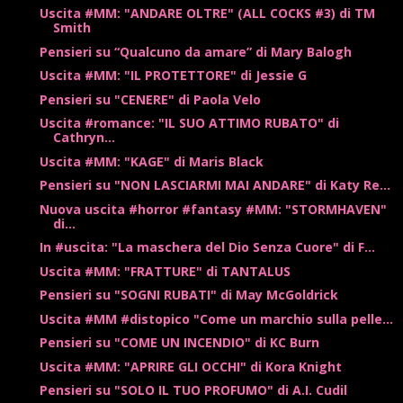
Uscita #MM: "ANDARE OLTRE" (ALL COCKS #3) di TM
Smith
Pensieri su “Qualcuno da amare” di Mary Balogh
Uscita #MM: "IL PROTETTORE" di Jessie G
Pensieri su "CENERE" di Paola Velo
Uscita #romance: "IL SUO ATTIMO RUBATO" di
Cathryn...
Uscita #MM: "KAGE" di Maris Black
Pensieri su "NON LASCIARMI MAI ANDARE" di Katy Re...
Nuova uscita #horror #fantasy #MM: "STORMHAVEN"
di...
In #uscita: "La maschera del Dio Senza Cuore" di F...
Uscita #MM: "FRATTURE" di TANTALUS
Pensieri su "SOGNI RUBATI" di May McGoldrick
Uscita #MM #distopico "Come un marchio sulla pelle...
Pensieri su "COME UN INCENDIO" di KC Burn
Uscita #MM: "APRIRE GLI OCCHI" di Kora Knight
Pensieri su "SOLO IL TUO PROFUMO" di A.I. Cudil