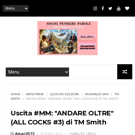
HOME
ANTEPRIME
QUIXOTE EDIZIONI
ROMANZO MM
TM
SMITH
USCITA #MM: "ANDARE OLTRE" (ALL COCKS #3) DI TM SMITH
Uscita #MM: "ANDARE OLTRE"
(ALL COCKS #3) di TM Smith
Di
Amarilli73
8 YEARS AGO
1 MINUTE
LEGGI