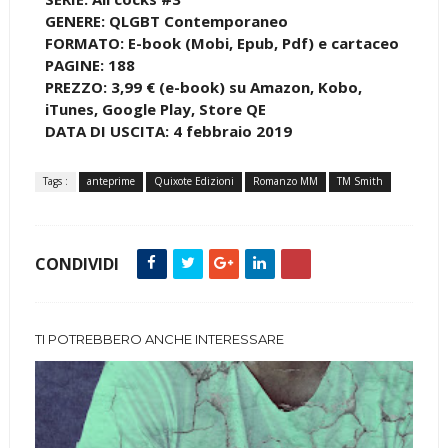
GENERE: QLGBT Contemporaneo
FORMATO: E-book (Mobi, Epub, Pdf) e cartaceo
PAGINE: 188
PREZZO: 3,99 € (e-book) su Amazon, Kobo,
iTunes, Google Play, Store QE
DATA DI USCITA: 4 febbraio 2019
Tags :
anteprime
Quixote Edizioni
Romanzo MM
TM Smith
CONDIVIDI
TI POTREBBERO ANCHE INTERESSARE