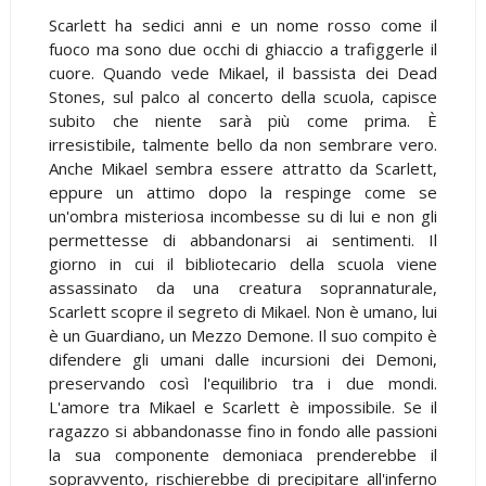
Scarlett ha sedici anni e un nome rosso come il
fuoco ma sono due occhi di ghiaccio a trafiggerle il
cuore. Quando vede Mikael, il bassista dei Dead
Stones, sul palco al concerto della scuola, capisce
subito che niente sarà più come prima. È
irresistibile, talmente bello da non sembrare vero.
Anche Mikael sembra essere attratto da Scarlett,
eppure un attimo dopo la respinge come se
un'ombra misteriosa incombesse su di lui e non gli
permettesse di abbandonarsi ai sentimenti. Il
giorno in cui il bibliotecario della scuola viene
assassinato da una creatura soprannaturale,
Scarlett scopre il segreto di Mikael. Non è umano, lui
è un Guardiano, un Mezzo Demone. Il suo compito è
difendere gli umani dalle incursioni dei Demoni,
preservando così l'equilibrio tra i due mondi.
L'amore tra Mikael e Scarlett è impossibile. Se il
ragazzo si abbandonasse fino in fondo alle passioni
la sua componente demoniaca prenderebbe il
sopravvento, rischierebbe di precipitare all'inferno