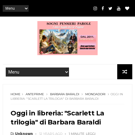
HOME
ANTEPRIME
BARBARA BARALDI
MONDADORI
OGGI IN
LIBRERIA: "SCARLETT LA TRILOGIA" DI BARBARA BARALDI
Oggi in libreria: "Scarlett La
trilogia" di Barbara Baraldi
Di
Unknown
12 YEARS AGO
1 MINUTE
LEGGI