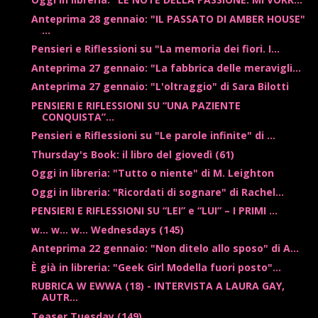
Anteprima 28 gennaio: "IL PASSATO DI AMBER HOUSE"
...
Pensieri e Riflessioni su "La memoria dei fiori. I...
Anteprima 27 gennaio: "La fabbrica delle meravigli...
Anteprima 27 gennaio: "L'oltraggio" di Sara Bilotti
PENSIERI E RIFLESSIONI SU “UNA PAZIENTE
CONQUISTA”...
Pensieri e Riflessioni su "Le parole infinite" di ...
Thursday's Book: il libro del giovedì (61)
Oggi in libreria: "Tutto o niente" di M. Leighton
Oggi in libreria: "Ricordati di sognare" di Rachel...
PENSIERI E RIFLESSIONI SU “LEI” e “LUI” – I PRIMI ...
w... w... w... Wednesdays (145)
Anteprima 22 gennaio: "Non ditelo allo sposo" di A...
È già in libreria: "Geek Girl Modella fuori posto"...
RUBRICA W EWWA (18) - INTERVISTA A LAURA GAY,
AUTR...
Teaser Tuesday (149)