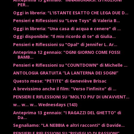
PER...
Oggi in libreria: "L'ISTANTE ESATTO CHE LEGA DUE D...
Pensieri e Riflessioni su "Love Toys" di Valeria B...
Oggi in libreria: "Una casa di acqua e cenere" di ...
Oggi disponibile: "Il mio ricordo di te" di Giulia...
Pensieri e Riflessioni su "Opal" di Jennifer L. Ar...
Anteprima 12 gennaio: "OGNI GIORNO COME FOSSI
BAMB...
Pensieri e Riflessioni su "COUNTDOWN" di Michelle ...
ANTOLOGIA GRATUITA “LA LANTERNA DEI SOGNI”
Questo mese: "PETITE" di Geneviève Brisac
A brevissimo anche il film: "Verso l'infinito" di ...
PENSIERI E RIFLESSIONI SU “MOLTO PIU’ DI UN’AVVENT...
w... w... w... Wednesdays (143)
Anteprima 13 gennaio: "I RAGAZZI DEL GHETTO" di
Da...
Segnaliamo: "LA NEBBIA e altri racconti" di Davide...
PENSIERI E RIFLESSIONI SU “RISVEGLIO DI PASSIONI” ...