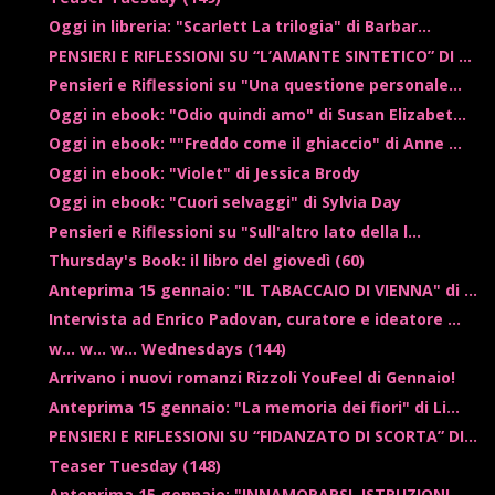
Oggi in libreria: "Scarlett La trilogia" di Barbar...
PENSIERI E RIFLESSIONI SU “L’AMANTE SINTETICO” DI ...
Pensieri e Riflessioni su "Una questione personale...
Oggi in ebook: "Odio quindi amo" di Susan Elizabet...
Oggi in ebook: ""Freddo come il ghiaccio" di Anne ...
Oggi in ebook: "Violet" di Jessica Brody
Oggi in ebook: "Cuori selvaggi" di Sylvia Day
Pensieri e Riflessioni su "Sull'altro lato della l...
Thursday's Book: il libro del giovedì (60)
Anteprima 15 gennaio: "IL TABACCAIO DI VIENNA" di ...
Intervista ad Enrico Padovan, curatore e ideatore ...
w... w... w... Wednesdays (144)
Arrivano i nuovi romanzi Rizzoli YouFeel di Gennaio!
Anteprima 15 gennaio: "La memoria dei fiori" di Li...
PENSIERI E RIFLESSIONI SU “FIDANZATO DI SCORTA” DI...
Teaser Tuesday (148)
Anteprima 15 gennaio: "INNAMORARSI. ISTRUZIONI