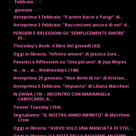
febbraio
(70)
►
gennaio
(67)
▼
Anteprima 3 febbraio: "Il primo bacio a Parigi" di...
Anteprima 3 febbraio: "Raccontami ancora di noi" d...
PENSIERI E RIFLESSIONI SU “SEMPLICEMENTE AMORE”
DI...
Thursday's Book: il libro del giovedì (62)
Oggi in libreria: "Infinito amore" di Jessica Sore...
Pensieri e Riflessioni su "Una più uno" di Jojo Moyes
w... w... w... Wednesdays (146)
Anteprima 29 gennaio: "Non dirmi di no" di Kristen...
Anteprima 5 febbraio: "Impianto" di Liliana Marchesi
W EWWA (19) – INCONTRO CON MARIANGELA
CAMOCARDI, A...
Teaser Tuesday (150)
Segnaliamo: "IL NOSTRO ANNO INFINITO" di Matthew
Crow
Oggi in libreria: "AVEVO SOLO UNA MANCIATA DI STEL...
Oggi in libreria: "LE NOTE DELLA PASSIONE. MI VORR...