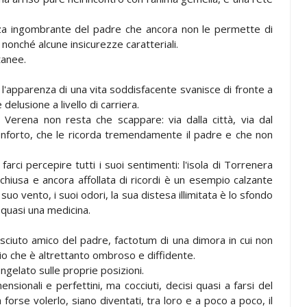
za ingombrante del padre che ancora non le permette di
nonché alcune insicurezze caratteriali.
tanee.
 l'apparenza di una vita soddisfacente svanisce di fronte a
elusione a livello di carriera.
 Verena non resta che scappare: via dalla città, via dal
nforto, che le ricorda tremendamente il padre e che non
farci percepire tutti i suoi sentimenti: l'isola di Torrenera
 chiusa e ancora affollata di ricordi è un esempio calzante
 suo vento, i suoi odori, la sua distesa illimitata è lo sfondo
 quasi una medicina.
sciuto amico del padre, factotum di una dimora in cui non
io che è altrettanto ombroso e diffidente.
ngelato sulle proprie posizioni.
onali e perfettini, ma cocciuti, decisi quasi a farsi del
orse volerlo, siano diventati, tra loro e a poco a poco, il