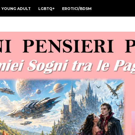
YOUNG ADULT
LGBTQ+
EROTICI/BDSM