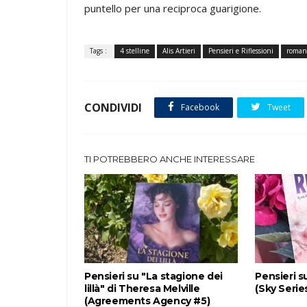
puntello per una reciproca guarigione.
Tags :
4 stelline
Alis Artieri
Pensieri e Riflessioni
roman
CONDIVIDI
Facebook
Tweet
TI POTREBBERO ANCHE INTERESSARE
Pensieri su "La stagione dei
Pensieri s
lillà" di Theresa Melville
(Sky Serie
(Agreements Agency #5)