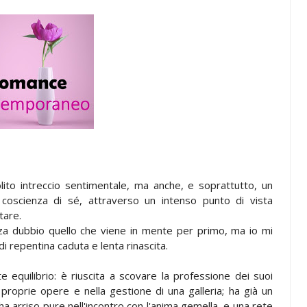
lito intreccio sentimentale, ma anche, e soprattutto, un
oscienza di sé, attraverso un intenso punto di vista
tare.
nza dubbio quello che viene in mente per primo, ma io mi
di repentina caduta e lenta rinascita.
equilibrio: è riuscita a scovare la professione dei suoi
 proprie opere e nella gestione di una galleria; ha già un
a arriso pure nell'incontro con l'anima gemella, e una rete