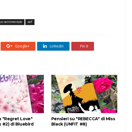
zo sentimentale
self
Google+
Linkedin
Pin it
u "Regret Love"
Pensieri su "REBECCA" di Miss
s #2) di Bluebird
Black (UNFIT #8)