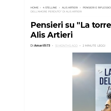
HOME
4 STELLINE
ALIS ARTIERI
PENSIERI E RIFLESSIO
DELL’AMORE PERDUTO" DI ALIS ARTIERI
Pensieri su "La torr
Alis Artieri
Di
Amarilli73
10 MONTHS AGO
2 MINUTE
LEGGI