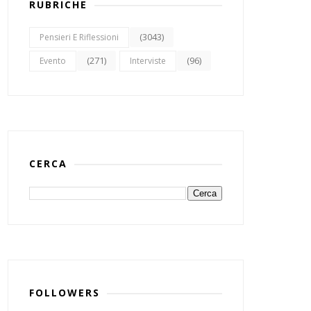
RUBRICHE
(3043)
Pensieri E Riflessioni
(271)
(96)
Evento
Interviste
CERCA
FOLLOWERS