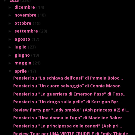
2023
(230)
▼
dicembre
(14)
►
novembre
(18)
►
ottobre
(19)
►
settembre
(20)
►
agosto
(17)
►
luglio
(23)
►
giugno
(19)
►
maggio
(21)
►
aprile
(17)
▼
Pensieri su “La schiava dell’oasi” di Pamela Boioc...
Pensieri su “Un cuore selvaggio” di Connie Mason
Pensieri su "La guerriera di Emerson Pass" di Tess...
Pensieri su “Un drago sulla pelle” di Kerrigan Byr...
Review Party per "Lady smoke" (Ash princess #2) di...
Pensieri su “Una donna in fuga” di Madeline Baker
Pensieri su "La principessa delle ceneri" (Ash pri...
Review Tour per UNA VIRTU' CRUDELE di Emily Thiede