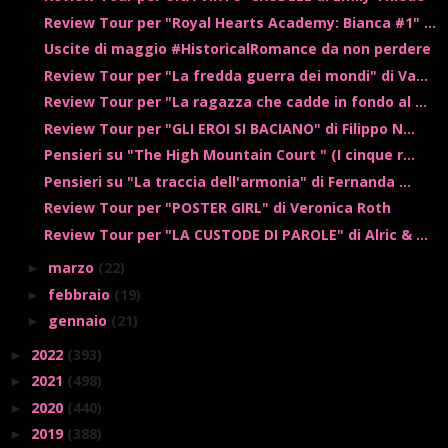
Review Tour per "Royal Hearts Academy: Bianca #1" ...
Uscite di maggio #HistoricalRomance da non perdere
Review Tour per "La fredda guerra dei mondi" di Va...
Review Tour per "La ragazza che cadde in fondo al ...
Review Tour per "GLI EROI SI BACIANO" di Filippo N...
Pensieri su "The High Mountain Court " (I cinque r...
Pensieri su "La traccia dell'armonia" di Fernanda ...
Review Tour per "POSTER GIRL" di Veronica Roth
Review Tour per "LA CUSTODE DI PAROLE" di Alric & ...
marzo
(22)
►
febbraio
(19)
►
gennaio
(21)
►
2022
(393)
►
2021
(498)
►
2020
(440)
►
2019
(388)
►