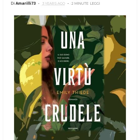
Di
Amarilli73
3 YEARS AGO
2 MINUTE
LEGGI