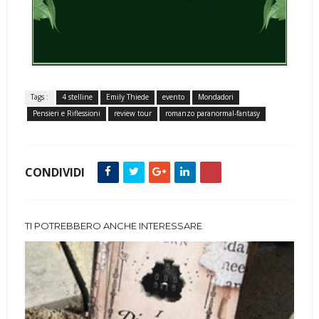
Tags :
4 stelline
Emily Thiede
evento
Mondadori
Pensieri e Riflessioni
review tour
romanzo paranormal-fantasy
CONDIVIDI
TI POTREBBERO ANCHE INTERESSARE