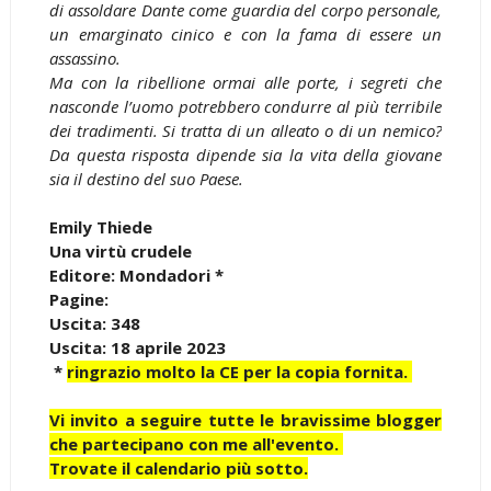
di assoldare Dante come guardia del corpo personale,
un emarginato cinico e con la fama di essere un
assassino.
Ma con la ribellione ormai alle porte, i segreti che
nasconde l’uomo potrebbero condurre al più terribile
dei tradimenti. Si tratta di un alleato o di un nemico?
Da questa risposta dipende sia la vita della giovane
sia il destino del suo Paese.
Emily Thiede
Una virtù crudele
Editore: Mondadori *
Pagine:
Uscita: 348
Uscita: 18 aprile 2023
*
ringrazio molto la CE per la copia fornita.
Vi invito a seguire tutte le bravissime blogger
che partecipano con me all'evento.
Trovate il calendario più sotto.