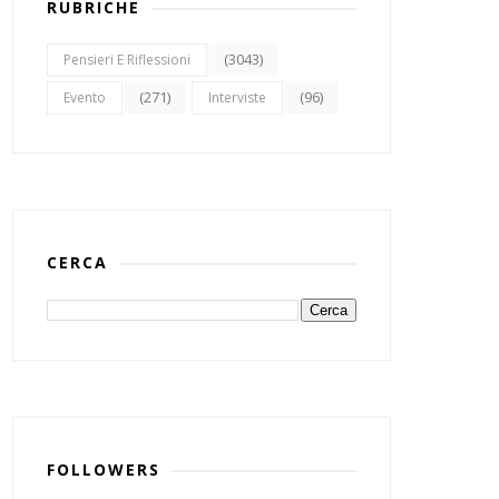
RUBRICHE
(3043)
Pensieri E Riflessioni
(271)
(96)
Evento
Interviste
CERCA
FOLLOWERS