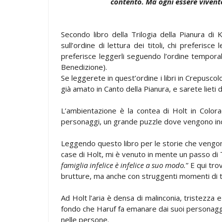
contento. Ma ogni essere viven
Secondo libro della Trilogia della Pianura di 
sull’ordine di lettura dei titoli, chi preferisc
preferisce leggerli seguendo l’ordine temporal
Benedizione).
Se leggerete in quest’ordine i libri in Crepusc
già amato in Canto della Pianura, e sarete lieti
L’ambientazione è la contea di Holt in Color
personaggi, un grande puzzle dove vengono incas
Leggendo questo libro per le storie che vengon
case di Holt, mi è venuto in mente un passo di T
famiglia infelice è infelice a suo modo.
” E qui tro
brutture, ma anche con struggenti momenti di 
Ad Holt l’aria è densa di malinconia, tristezza 
fondo che Haruf fa emanare dai suoi personaggi 
nelle persone.