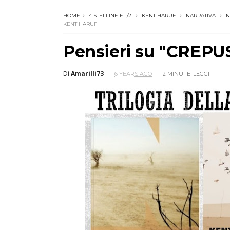
HOME
4 STELLINE E 1/2
KENT HARUF
NARRATIVA
N
KENT HARUF
Pensieri su "CREPU
Di
Amarilli73
6 YEARS AGO
2 MINUTE
LEGGI