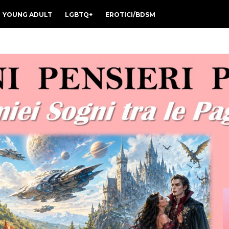
YOUNG ADULT
LGBTQ+
EROTICI/BDSM