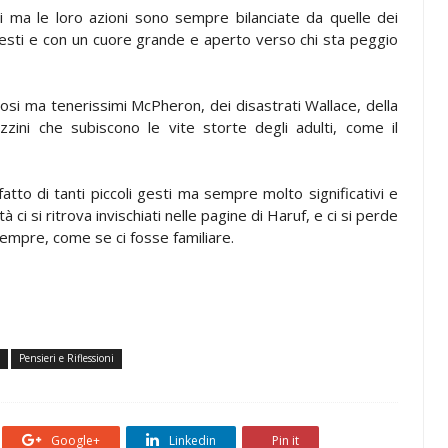
i ma le loro azioni sono sempre bilanciate da quelle dei
nesti e con un cuore grande e aperto verso chi sta peggio
trosi ma tenerissimi McPheron, dei disastrati Wallace, della
zzini che subiscono le vite storte degli adulti, come il
, fatto di tanti piccoli gesti ma sempre molto significativi e
ci si ritrova invischiati nelle pagine di Haruf, e ci si perde
sempre, come se ci fosse familiare.
Pensieri e Riflessioni
Google+
Linkedin
Pin it