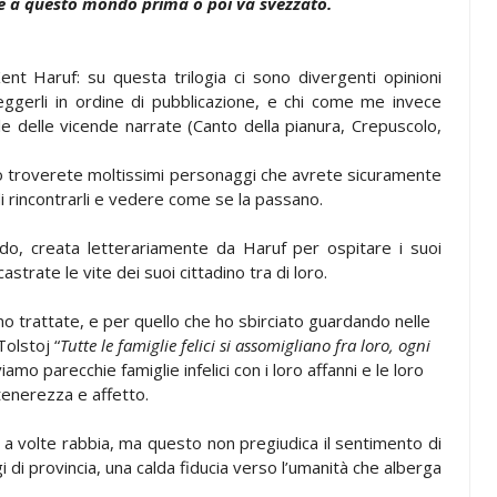
te a questo mondo prima o poi va svezzato.
Kent Haruf: su questa trilogia ci sono divergenti opinioni
e leggerli in ordine di pubblicazione, e chi come me invece
e delle vicende narrate (Canto della pianura, Crepuscolo,
olo troverete moltissimi personaggi che avrete sicuramente
 di rincontrarli e vedere come se la passano.
ado, creata letterariamente da Haruf per ospitare i suoi
trate le vite dei suoi cittadino tra di loro.
o trattate, e per quello che ho sbirciato guardando nelle
olstoj “
Tutte le famiglie felici si assomigliano fra loro, ogni
viamo parecchie famiglie infelici con i loro affanni e le loro
tenerezza e affetto.
e a volte rabbia, ma questo non pregiudica il sentimento di
di provincia, una calda fiducia verso l’umanità che alberga