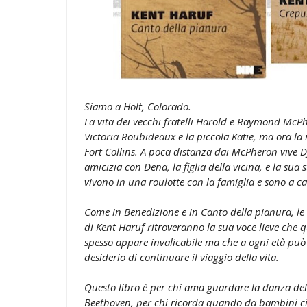
Siamo a Holt, Colorado.
La vita dei vecchi fratelli Harold e Raymond McP
Victoria Roubideaux e la piccola Katie, ma ora la r
Fort Collins. A poca distanza dai McPheron vive D
amicizia con Dena, la figlia della vicina, e la sua s
vivono in una roulotte con la famiglia e sono a cari
Come in Benedizione e in Canto della pianura, le vit
di Kent Haruf ritroveranno la sua voce lieve che qui
spesso appare invalicabile ma che a ogni età può 
desiderio di continuare il viaggio della vita.
Questo libro è per chi ama guardare la danza dell
Beethoven, per chi ricorda quando da bambini ci 