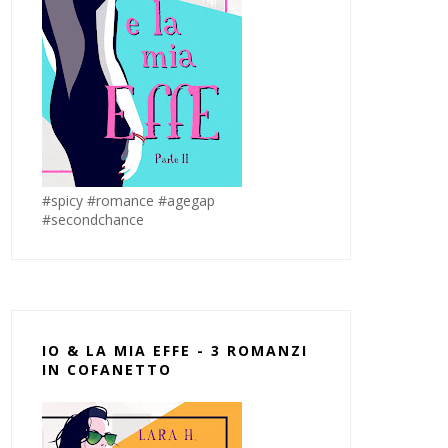
#spicy #romance #agegap
#secondchance
IO & LA MIA EFFE - 3 ROMANZI
IN COFANETTO