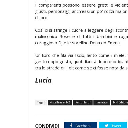
I comparenti possono essere gretti e violent
giusti, personaggi anch’essi un po’ rozzi ma o
di loro.
Così ci si stringe il cuore a leggere degli scon
malinconica Rose e di tutti i bambini e raga
coraggioso Dj e le sorelline Dena ed Emma.
Un libro che fila via liscio, lento come il miele
gesto dopo gesto, quotidianità dopo quotidianità 
tra le strade di Holt come se ci fosse nota da 
Lucia
Tags :
4 stelline e 1/2
Kent Haruf
narrativa
NN Editore
CONDIVIDI
Facebook
Tweet