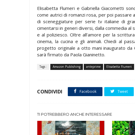
Elisabetta Flumeri e Gabriella Giacometti son
come autrici di romanzi rosa, per poi passare a 
di sceneggiature per serie tv italiane di g
cimentarsi in generi diversi, dalla commedia al s
e al poliziesco. Oltre all’amore per la scrittur
cinema, la cucina e gli animali. Chiedi al p
progetto originale a otto mani inaugurato da G
sarà firmato da Paola Gianinetto.
Tags :
Amazon Publishing
anteprime
Elisabetta Flumeri
CONDIVIDI
Facebook
Tweet
TI POTREBBERO ANCHE INTERESSARE