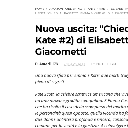
HOME
AMAZON PUBLISHING
ANTEPRIME
ELISABETT
USCITA: "CHIEDI AL PASSATO" (EMMA & KATE #2) DI ELISABET
Nuova uscita: "Chie
Kate #2) di Elisabet
Giacometti
Di
Amarilli73
7 YEARS AGO
1 MINUTE
LEGGI
Una nuova sfida per Emma e Kate: due morti trag
pieno di segreti
Kate Scott, la celebre scrittrice americana che viv
ha una nuova e gradita coinquilina. È Emma Castel
che ha risolto il caso della scomparsa del marito
le personalità quasi opposte, quella vicenda ha fa
due donne un’intesa profonda e sincera, consolid
comune per la verità e la giustizia. A coinvolger