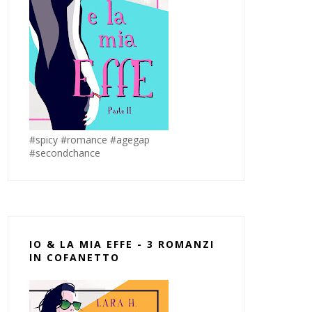
#spicy #romance #agegap
#secondchance
IO & LA MIA EFFE - 3 ROMANZI
IN COFANETTO