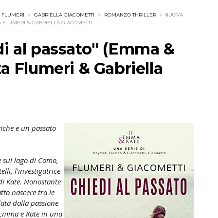
A FLUMERI
GABRIELLA GIACOMETTI
ROMANZO THRILLER
NUOVA
TA FLUMERI & GABRIELLA GIACOMETTI
di al passato" (Emma &
ta Flumeri & Gabriella
iche e un passato
e sul lago di Como,
li, l’investigatrice
 di Kate. Nonostante
tto nascere tra le
ata dalla passione
e Emma e Kate in una