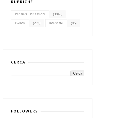
RUBRICHE
(3043)
Pensieri E Riflessioni
(271)
(96)
Evento
Interviste
CERCA
FOLLOWERS