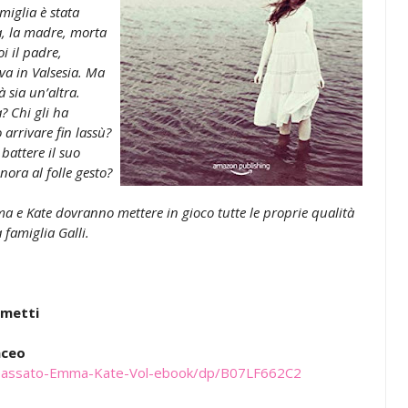
miglia è stata
a, la madre, morta
i il padre,
va in Valsesia. Ma
 sia un’altra.
? Chi gli ha
arrivare fin lassù?
battere il suo
nora al folle gesto?
ma e Kate dovranno mettere in gioco tutte le proprie qualità
 famiglia Galli.
ometti
aceo
i-passato-Emma-Kate-Vol-ebook/dp/B07LF662C2