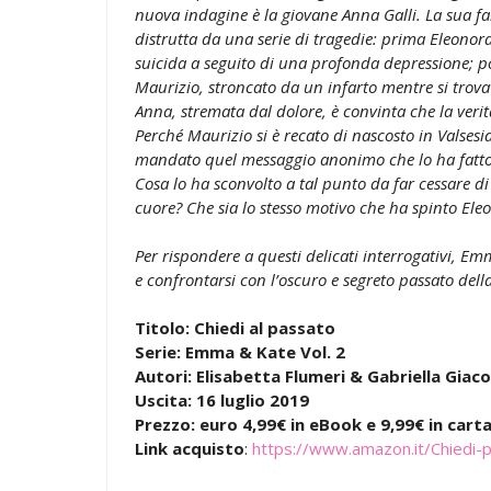
nuova indagine è la giovane Anna Galli. La sua fa
distrutta da una serie di tragedie: prima Eleonor
suicida a seguito di una profonda depressione; po
Maurizio, stroncato da un infarto mentre si trova
Anna, stremata dal dolore, è convinta che la verità
Perché Maurizio si è recato di nascosto in Valsesia
mandato quel messaggio anonimo che lo ha fatto 
Cosa lo ha sconvolto a tal punto da far cessare di 
cuore? Che sia lo stesso motivo che ha spinto Eleo
Per rispondere a questi delicati interrogativi, Em
e confrontarsi con l’oscuro e segreto passato della
Titolo: Chiedi al passato
Serie: Emma & Kate Vol. 2
Autori: Elisabetta Flumeri & Gabriella Giac
Uscita: 16 luglio 2019
Prezzo: euro 4,99€ in eBook e 9,99€ in cart
Link acquisto
:
https://www.amazon.it/Chied