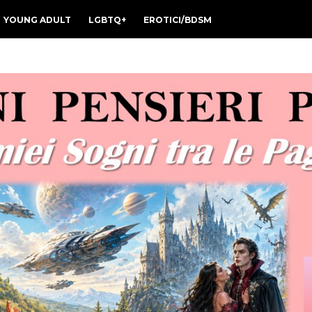
YOUNG ADULT
LGBTQ+
EROTICI/BDSM