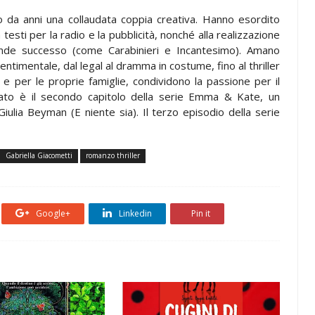
o da anni una collaudata coppia creativa. Hanno esordito
testi per la radio e la pubblicità, nonché alla realizzazione
rande successo (come Carabinieri e Incantesimo). Amano
entimentale, dal legal al dramma in costume, fino al thriller
a e per le proprie famiglie, condividono la passione per il
assato è il secondo capitolo della serie Emma & Kate, un
iulia Beyman (E niente sia). Il terzo episodio della serie
Gabriella Giacometti
romanzo thriller
Google+
Linkedin
Pin it