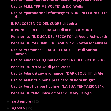
Uscita #MM: "PRIME VOLTE" di K.C. Wells
Uscita #paranormal #fantasy: "ONORE NELLA NOTTE"
d...
IL PALCOSCENICO DEL CUORE di Ledra
IL PRINCIPE DEGLI SCIACALLI di REBECCA MORO
Pensieri su "IL DUCA DEL PECCATO" di Adele Ashworth
Pensieri su "SECONDE OCCASIONI" di Rowan McAllister
Uscita #romance: "CADUTO DAL CIELO" di Sarina
Bowen
Uscita Amazon Original Books: "LA CUCITRICE DI SOG...
Pensieri su "L'ESCA" di Jade West
Uscita #dark #gay #romance: "DARK SOUL III" di Ale...
Uscita #MM: "Un bene prezioso" di Kora Knight
Uscita #erotica particolare: "LA SUA TENTAZIONE" d...
Pensieri su “Mio unico amore” di Mary Balogh
settembre
(32)
►
agosto
(25)
►