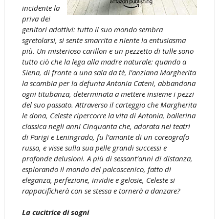
incidente la
priva dei
genitori adottivi: tutto il suo mondo sembra
sgretolarsi, si sente smarrita e niente la entusiasma
più. Un misterioso carillon e un pezzetto di tulle sono
tutto ciò che la lega alla madre naturale: quando a
Siena, di fronte a una sala da tè, l’anziana Margherita
la scambia per la defunta Antonia Cateni, abbandona
ogni titubanza, determinata a mettere insieme i pezzi
del suo passato. Attraverso il carteggio che Margherita
le dona, Celeste ripercorre la vita di Antonia, ballerina
classica negli anni Cinquanta che, adorata nei teatri
di Parigi e Leningrado, fu l’amante di un coreografo
russo, e visse sulla sua pelle grandi successi e
profonde delusioni. A più di sessant’anni di distanza,
esplorando il mondo del palcoscenico, fatto di
eleganza, perfezione, invidie e gelosie, Celeste si
rappacificherà con se stessa e tornerà a danzare?
La cucitrice di sogni