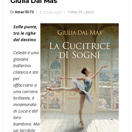
Giulia Dal Mas
Di
Amarilli73
8 YEARS AGO
1 MINUTE
LEGGI
Sulle punte,
tra le righe
del destino
Celeste è una
giovane
ballerina
classica e sta
per
affacciarsi a
una carriera
brillante, è
innamorata
di Luca e del
loro
bambino. Ma
un terribile