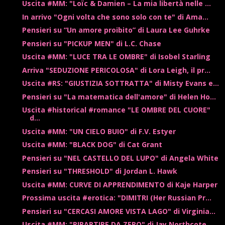
Uscita #MM: "Loïc & Damien – La mia libertà nelle ...
In arrivo "Ogni volta che sono solo con te" di Ama...
Pensieri su “Un amore proibito” di Laura Lee Guhrke
Pensieri su "PICKUP MEN" di L.C. Chase
Uscita #MM: "LUCE TRA LE OMBRE" di Isobel Starling
Arriva "SEDUZIONE PERICOLOSA" di Lora Leigh, il pr...
Uscita #RS: "GIUSTIZIA SOTTRATTA" di Misty Evans e...
Pensieri su "La matematica dell'amore" di Helen Ho...
Uscita #historical #romance "LE OMBRE DEL CUORE"
d...
Uscita #MM: "UN CIELO BUIO" di F.V. Estyer
Uscita #MM: "BLACK DOG" di Cat Grant
Pensieri su "NEL CASTELLO DEL LUPO" di Angela White
Pensieri su "THRESHOLD" di Jordan L. Hawk
Uscita #MM: CURVE DI APPRENDIMENTO di Kaje Harper
Prossima uscita #erotica: "DIMITRI (Her Russian Pr...
Pensieri su "CERCASI AMORE VISTA LAGO" di Virginia...
Uscita #MM: "RIPARTIRE DA ZERO" di Jay Northcote