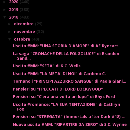
2020
(440)
►
2019
(388)
►
2018
(483)
▼
dicembre
(29)
►
novembre
(32)
►
ottobre
(40)
▼
Uscita #MM: "UNA STORIA D'AMORE" di AE Ryecart
La saga "CRONACHE DELLA FOLGOLUCE" di Brandon
Sand...
Uscita #MM: "SETA" di K.C. Wells
Uscita #MM: "LA META' DI NOI" di Cardeno C.
Tornano i "PRINCIPI AZZURRO SANGUE" di Paola Giani...
Pensieri su "I PECCATI DI LORD LOCKWOOD"
Pensieri su "C’era una volta un lupo" di Rhys Ford
Uscita #romance: "LA SUA TENTAZIONE" di Cathryn
Fox
Pensieri su "STREGATA" (Immortals after Dark #18) ...
Nuova uscita #MM: "RIPARTIRE DA ZERO" di S.C. Wynne