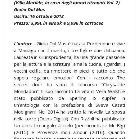
(Villa Matilde, la casa degli amori ritrovati Vol. 2)
Giulia Dal Mas
Uscita: 16 ottobre 2018
Prezzo: 3,99€ in eBook e 9,99€ in cartaceo
L'autore -
Giulia Dal Mas è nata a Pordenone e vive
a Maniago con il marito, i tre figli e due chihuahua.
Laureata in Giurisprudenza, ha una grande passione
per la lettura e la scrittura, ama la cucina, i giardini, i
vecchi edifici da rimettere in piedi e tutto ciò che
sappia regalare emozioni. Con il racconto The
secret door ha vinto il concorso “Chrysalide
Mondadori”. Il suo racconto La vita di Vera Walsh è
stato pubblicato da Sperling & Kupfer in
un’antologia con la prefazione di Sveva Casati
Modignani. Nel 2014 ha scritto la novella La sposa
nella torre (Delos Digital). Con Rizzoli ha pubblicato:
Un perfetto angolo di cielo (per incontrare Mr Big)
(2015) e Provenza mon amour (2016). Quando
fioriranno le rose, uscito per Amazon Publishing nel