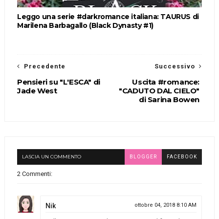
Leggo una serie #darkromance italiana: TAURUS di
Marilena Barbagallo (Black Dynasty #1)
Precedente
Successivo
Pensieri su "L'ESCA" di
Uscita #romance:
Jade West
"CADUTO DAL CIELO"
di Sarina Bowen
LASCIA UN COMMENTO
BLOGGER
FACEBOOK
2 Commenti:
Nik
ottobre 04, 2018 8:10 AM