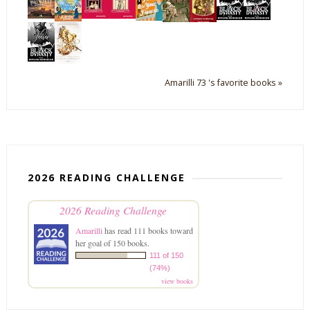
Amarilli 73 's favorite books »
2026 READING CHALLENGE
2026 Reading Challenge
Amarilli
has read 111 books toward
her goal of 150 books.
111 of 150
(74%)
view books