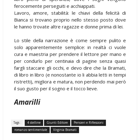
ferocemente perseguiti e acchiappati.
Lavoro, amore, stabilità: le chiavi della felicità di
Bianca si trovano proprio nello stesso posto dove
le hanno trovate altre ragazze e donne prima di lei.
Lo stile della narrazione è come sempre pulito e
solo apparentemente semplice: in realtà ci vuole
cura e maestria per prendere il lettore per mano e
per condurlo per centinaia di pagine senza quasi
fargli staccare gli occhi, e devo dire che la Bramati,
di libro in libro (e nonostante io li abbia letti in tempi
ristretti), migliora e matura, non perdendo mai però
il suo gusto per il sogno e il tocco lieve.
Amarilli
Tags :
4 stelline
Giunti Editore
Pensieri e Riflessioni
romanzo sentimentale
Virginia Bramati