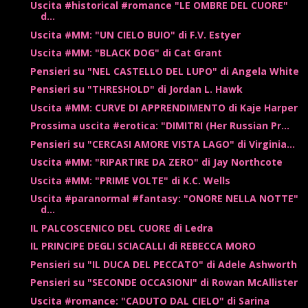
Uscita #historical #romance "LE OMBRE DEL CUORE"
d...
Uscita #MM: "UN CIELO BUIO" di F.V. Estyer
Uscita #MM: "BLACK DOG" di Cat Grant
Pensieri su "NEL CASTELLO DEL LUPO" di Angela White
Pensieri su "THRESHOLD" di Jordan L. Hawk
Uscita #MM: CURVE DI APPRENDIMENTO di Kaje Harper
Prossima uscita #erotica: "DIMITRI (Her Russian Pr...
Pensieri su "CERCASI AMORE VISTA LAGO" di Virginia...
Uscita #MM: "RIPARTIRE DA ZERO" di Jay Northcote
Uscita #MM: "PRIME VOLTE" di K.C. Wells
Uscita #paranormal #fantasy: "ONORE NELLA NOTTE"
d...
IL PALCOSCENICO DEL CUORE di Ledra
IL PRINCIPE DEGLI SCIACALLI di REBECCA MORO
Pensieri su "IL DUCA DEL PECCATO" di Adele Ashworth
Pensieri su "SECONDE OCCASIONI" di Rowan McAllister
Uscita #romance: "CADUTO DAL CIELO" di Sarina