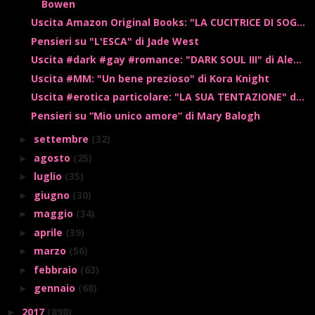
Bowen
Uscita Amazon Original Books: "LA CUCITRICE DI SOG...
Pensieri su "L'ESCA" di Jade West
Uscita #dark #gay #romance: "DARK SOUL III" di Ale...
Uscita #MM: "Un bene prezioso" di Kora Knight
Uscita #erotica particolare: "LA SUA TENTAZIONE" d...
Pensieri su “Mio unico amore” di Mary Balogh
settembre
(32)
►
agosto
(25)
►
luglio
(35)
►
giugno
(30)
►
maggio
(34)
►
aprile
(39)
►
marzo
(56)
►
febbraio
(63)
►
gennaio
(68)
►
2017
(898)
►