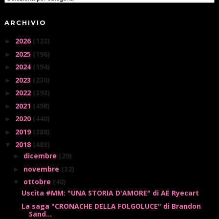
ARCHIVIO
2026
(123)
►
2025
(196)
►
2024
(194)
►
2023
(230)
►
2022
(393)
►
2021
(498)
►
2020
(440)
►
2019
(388)
►
2018
(483)
▼
dicembre
(29)
►
novembre
(32)
►
ottobre
(40)
▼
Uscita #MM: "UNA STORIA D'AMORE" di AE Ryecart
La saga "CRONACHE DELLA FOLGOLUCE" di Brandon
Sand...