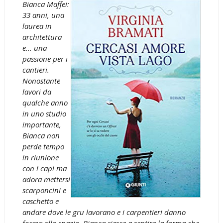
Bianca Maffei:
33 anni, una
laurea in
architettura
e... una
passione per i
cantieri.
Nonostante
lavori da
qualche anno
in uno studio
importante,
Bianca non
perde tempo
in riunione
con i capi ma
adora mettersi
scarponcini e
caschetto e
andare dove le gru lavorano e i carpentieri danno
forma allo spazio. Bianca riesce a sentire la forma che