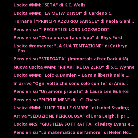
Uscita #MM: "SETA" di K.C. Wells
Uscita #MM: "LA META' DI NOI" di Cardeno C.
Tornano i "PRINCIPI AZZURRO SANGUE" di Paola Giani...
Pensieri su "I PECCATI DI LORD LOCKWOOD"
Pensieri su "C’era una volta un lupo" di Rhys Ford
Uscita #romance: "LA SUA TENTAZIONE" di Cathryn
Fox
Pensieri su "STREGATA" (Immortals after Dark #18) ...
Nuova uscita #MM: "RIPARTIRE DA ZERO" di S.C. Wynne
Uscita #MM: "Loïc & Damien – La mia libertà nelle ...
In arrivo "Ogni volta che sono solo con te" di Ama...
Pensieri su “Un amore proibito” di Laura Lee Guhrke
Pensieri su "PICKUP MEN" di L.C. Chase
Uscita #MM: "LUCE TRA LE OMBRE" di Isobel Starling
Arriva "SEDUZIONE PERICOLOSA" di Lora Leigh, il pr...
Uscita #RS: "GIUSTIZIA SOTTRATTA" di Misty Evans e...
Pensieri su "La matematica dell'amore" di Helen Ho...