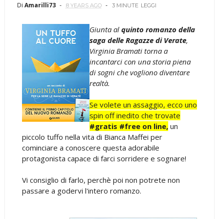
Di
Amarilli73
8 YEARS AGO
3 MINUTE
LEGGI
Giunta al
quinto romanzo della
saga delle Ragazze di Verate
,
Virginia Bramati torna a
incantarci con una storia piena
di sogni che vogliono diventare
realtà.
Se volete un assaggio, ecco uno
spin off inedito che trovate
#gratis #free on line,
un
piccolo tuffo nella vita di Bianca Maffei per
cominciare a conoscere questa adorabile
protagonista capace di farci sorridere e sognare!
Vi consiglio di farlo, perchè poi non potrete non
passare a godervi l'intero romanzo.