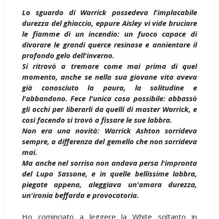
Lo sguardo di Warrick possedeva l'implacabile
durezza del ghiaccio, eppure Aisley vi vide bruciare
le fiamme di un incendio: un fuoco capace di
divorare le grandi querce resinose e annientare il
profondo gelo dell'inverno.
Si ritrovò a tremare come mai prima di quel
momento, anche se nella sua giovane vita aveva
già conosciuto la paura, la solitudine e
l'abbandono. Fece l'unica cosa possibile: abbassò
gli occhi per liberarli da quelli di master Warrick, e
così facendo si trovò a fissare le sue labbra.
Non era una novità: Warrick Ashton sorrideva
sempre, a differenza del gemello che non sorrideva
mai.
Ma anche nel sorriso non andava persa l'impronta
del Lupo Sassone, e in quelle bellissime labbra,
piegate appena, aleggiava un'amara durezza,
un'ironia beffarda e provocatoria.
Ho cominciato a leggere la White soltanto in