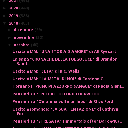
2021
(498)
►
2020
(440)
►
2019
(388)
►
2018
(483)
▼
dicembre
(29)
►
novembre
(32)
►
ottobre
(40)
▼
Uscita #MM: "UNA STORIA D'AMORE" di AE Ryecart
La saga "CRONACHE DELLA FOLGOLUCE" di Brandon
Sand...
Uscita #MM: "SETA" di K.C. Wells
Uscita #MM: "LA META' DI NOI" di Cardeno C.
Tornano i "PRINCIPI AZZURRO SANGUE" di Paola Giani...
Pensieri su "I PECCATI DI LORD LOCKWOOD"
Pensieri su "C’era una volta un lupo" di Rhys Ford
Uscita #romance: "LA SUA TENTAZIONE" di Cathryn
Fox
Pensieri su "STREGATA" (Immortals after Dark #18) ...