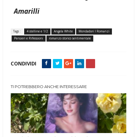
Amarilli
Tags :
4 stelline e 1/2
Angela White
Mondadori I Romanzi
Pensieri e Riflessioni
romanzo storico sentimentale
CONDIVIDI
TI POTREBBERO ANCHE INTERESSARE