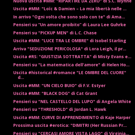
Nuova uscita #MM: "RIPARTIRE DA ZERO" di S.C. Wynne
Uscita #MM: "Loïc & Damien – La mia libertà nelle ...
In arrivo "Ogni volta che sono solo con te" di Ama...
Pensieri su “Un amore proibito” di Laura Lee Guhrke
Pensieri su "PICKUP MEN" di L.C. Chase
Uscita #MM: "LUCE TRA LE OMBRE" di Isobel Starling
Arriva "SEDUZIONE PERICOLOSA" di Lora Leigh, il pr...
Uscita #RS: "GIUSTIZIA SOTTRATTA" di Misty Evans e...
Pensieri su "La matematica dell'amore" di Helen Ho...
Uscita #historical #romance "LE OMBRE DEL CUORE"
d...
Uscita #MM: "UN CIELO BUIO" di F.V. Estyer
Uscita #MM: "BLACK DOG" di Cat Grant
Pensieri su "NEL CASTELLO DEL LUPO" di Angela White
Pensieri su "THRESHOLD" di Jordan L. Hawk
Uscita #MM: CURVE DI APPRENDIMENTO di Kaje Harper
Prossima uscita #erotica: "DIMITRI (Her Russian Pr...
Pensieri su "CERCASI AMORE VISTA LAGO" di Virginia...