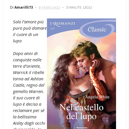
Di
Amarilli73
8 YEARS AGO
3 MINUTE
LEGGI
Solo l’amore più
puro può domare
il cuore di un
lupo
Dopo anni di
conquiste nelle
terre d’oriente,
Warrick il ribelle
torna ad Ashton
Castle, regno del
gemello Warren.
Il suo cuore di
lupo è deciso a
reclamare per sé
la bellissima
Aisley dagli occhi