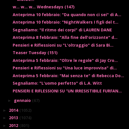
w... w... w... Wednesdays (147)
Anteprima 10 febbraio: "Da quando non ci sei" di A...
Anteprima 10 febbraio: "NightWalkers I figli del t...
Segnaliamo: "Il ritmo dei corpi" di LAUREN DANE
Anteprima 8 febbraio: "Alla fine dell'orizzonte" d...
Pensieri e Riflessioni su "L'oltraggio" di Sara Bi...
Teaser Tuesday (151)
Anteprima 5 febbraio: "Oltre le regole" di Jay Cro...
Pensieri e Riflessioni su "Una luce improvvisa" di...
Anteprima 5 febbraio: "Mai senza te" di Rebecca Do...
Segnaliamo: "L'uomo perfetto" di L.A. Witt
PENSIERI E RIFLESSIONI SU “UN IRRESISTIBILE FURFAN...
gennaio
(67)
►
2014
(1052)
►
2013
(1074)
►
2012
(801)
►