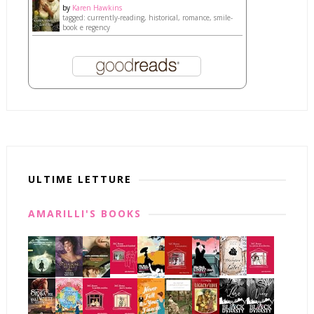
by
Karen Hawkins
tagged: currently-reading, historical, romance, smile-
book e regency
ULTIME LETTURE
AMARILLI'S BOOKS