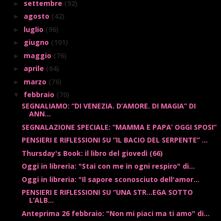
settembre
(92)
►
agosto
(42)
►
luglio
(96)
►
giugno
(101)
►
maggio
(76)
►
aprile
(64)
►
marzo
(76)
►
febbraio
(70)
▼
SEGNALIAMO: “DI VENEZIA. D’AMORE. DI MAGIA” DI
ANN...
SEGNALAZIONE SPECIALE: “MAMMA E PAPA’ OGGI SPOSI”
PENSIERI E RIFLESSIONI SU “IL BACIO DEL SERPENTE” ...
Thursday's Book: il libro del giovedì (66)
Oggi in libreria: "Stai con me in ogni respiro" di...
Oggi in libreria: "Il sapore sconosciuto dell'amor...
PENSIERI E RIFLESSIONI SU “UNA STR…EGA SOTTO
L’ALB...
Anteprima 26 febbraio: "Non mi piaci ma ti amo" di...