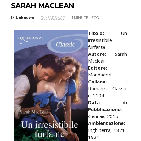
SARAH MACLEAN
Di
Unknown
12 YEARS AGO
1 MINUTE
LEGGI
Titolo:
Un
irresistibile
furfante
Autore:
Sarah
Maclean
Editore:
Mondadori
Collana:
I
Romanzi – Classic
n. 1104
Data di
Pubblicazione:
Gennaio 2015
Ambientazione:
Inghilterra, 1821-
1831