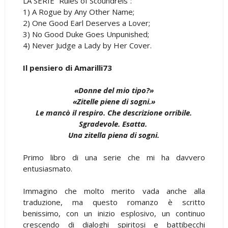
LA SERIE “Rules of Scoundrels”:
1) A Rogue by Any Other Name;
2) One Good Earl Deserves a Lover;
3) No Good Duke Goes Unpunished;
4) Never Judge a Lady by Her Cover.
Il pensiero di Amarilli73
«Donne del mio tipo?»
«Zitelle piene di sogni.»
Le mancò il respiro. Che descrizione orribile.
Sgradevole. Esatta.
Una zitella piena di sogni.
Primo libro di una serie che mi ha davvero
entusiasmato.
Immagino che molto merito vada anche alla
traduzione, ma questo romanzo è scritto
benissimo, con un inizio esplosivo, un continuo
crescendo di dialoghi spiritosi e battibecchi