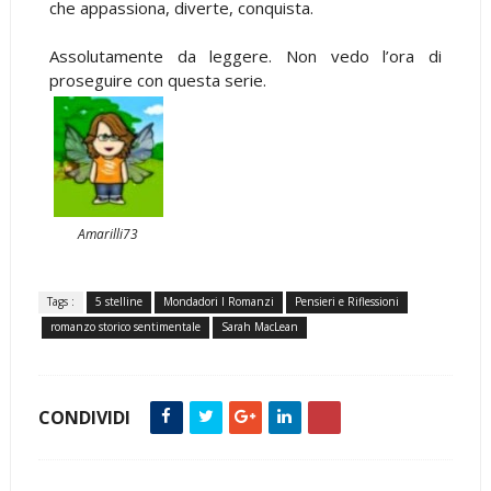
che appassiona, diverte, conquista.
Assolutamente da leggere. Non vedo l’ora di
proseguire con questa serie.
Amarilli73
Tags :
5 stelline
Mondadori I Romanzi
Pensieri e Riflessioni
romanzo storico sentimentale
Sarah MacLean
CONDIVIDI