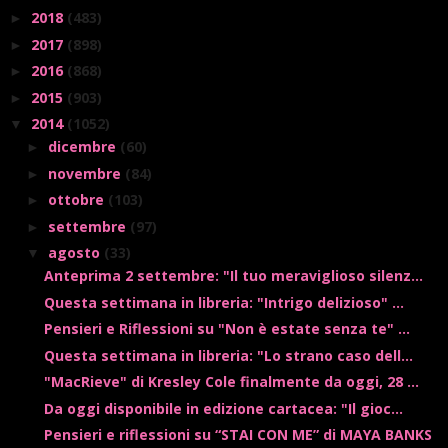
2018
(483)
►
2017
(898)
►
2016
(868)
►
2015
(903)
►
2014
(1052)
▼
dicembre
(60)
►
novembre
(84)
►
ottobre
(103)
►
settembre
(97)
►
agosto
(33)
▼
Anteprima 2 settembre: "Il tuo meraviglioso silenz...
Questa settimana in libreria: "Intrigo delizioso" ...
Pensieri e Riflessioni su "Non è estate senza te" ...
Questa settimana in libreria: "Lo strano caso dell...
"MacRieve" di Kresley Cole finalmente da oggi, 28 ...
Da oggi disponibile in edizione cartacea: "Il gioc...
Pensieri e riflessioni su “STAI CON ME” di MAYA BANKS