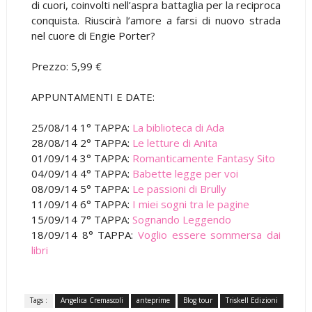
di cuori, coinvolti nell’aspra battaglia per la reciproca
conquista. Riuscirà l’amore a farsi di nuovo strada
nel cuore di Engie Porter?
Prezzo: 5,99 €
APPUNTAMENTI E DATE:
25/08/14 1° TAPPA:
La biblioteca di Ada
28/08/14 2° TAPPA:
Le letture di Anita
01/09/14 3° TAPPA:
Romanticamente Fantasy Sito
04/09/14 4° TAPPA:
Babette legge per voi
08/09/14 5° TAPPA:
Le passioni di Brully
11/09/14 6° TAPPA:
I miei sogni tra le pagine
15/09/14 7° TAPPA:
Sognando Leggendo
18/09/14 8° TAPPA:
Voglio essere sommersa dai
libri
Tags :
Angelica Cremascoli
anteprime
Blog tour
Triskell Edizioni