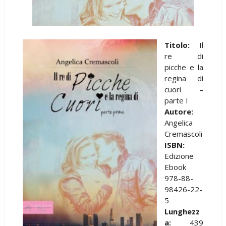
Titolo:
Il
re di
picche e la
regina di
cuori –
parte I
Autore:
Angelica
Cremascoli
ISBN:
Edizione
Ebook
978-88-
98426-22-
5
Lunghezz
a:
439