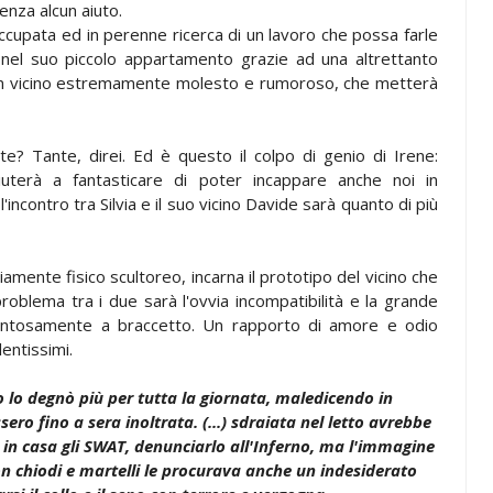
enza alcun aiuto.
occupata ed in perenne ricerca di un lavoro che possa farle
oco nel suo piccolo appartamento grazie ad una altrettanto
n un vicino estremamente molesto e rumoroso, che metterà
e? Tante, direi. Ed è questo il colpo di genio di Irene:
aiuterà a fantasticare di poter incappare anche noi in
'incontro tra Silvia e il suo vicino Davide sarà quanto di più
amente fisico scultoreo, incarna il prototipo del vicino che
oblema tra i due sarà l'ovvia incompatibilità e la grande
ntosamente a braccetto. Un rapporto di amore e odio
lentissimi.
 lo degnò più per tutta la giornata, maledicendo in
sero fino a sera inoltrata. (...) sdraiata nel letto avrebbe
e in casa gli SWAT, denunciarlo all'Inferno, ma l'immagine
con chiodi e martelli le procurava anche un indesiderato