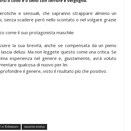
si il collo e il seno con terrore e vergogna.
erotiche e sensuali, che sapranno strappare almeno un
oi, senza scadere però nello scontato o nel volgare grazie
ico come il suo protagonista maschile.
ssere la sua brevità, anche se compensata da un pieno
 lascia delusi. Ma non leggete questo come una critica. Se
 prima esperienza nel genere e, giustamente, avrà voluto
imentare qualcosa di nuovo per lei.
ofondire il genere, visto il risultato più che positivo.
i e Riflessioni
racconto erotico