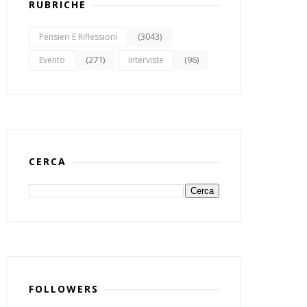
RUBRICHE
(3043)
Pensieri E Riflessioni
(271)
(96)
Evento
Interviste
CERCA
FOLLOWERS