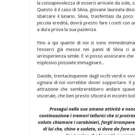
la consapevolezza di esserci arrivate da sole, s
Questo è il caso di Silvia, giovane laureata dis
sbarcare il lunario. Silvia, trasferitasi da p
piccola eredità, dovrà presto fare i conti co
a dura prova la sua pazienza.
Fino a qui quante di noi si sono immedesimat
l'esserci già messe nei panni di Silvia ci 
un'esperienza simile. E vi posso assicurare che l
esplosivo possiate immaginare...
Davide, trentacinquenne dagli occhi verdi e ovvi
ognuna di noi vorrebbe dover sopportare. Il pr
attrazione che sembrerebbero andare spave
viscerale, che ben presto sfocerà in incontri bol
Proseguì nella sua amena attività e nono
continuazione i tremori tellurici che si protras
voluto chiamare i carabinieri, fargli irromper
di lui che, chino e sudato, si dava da fare 