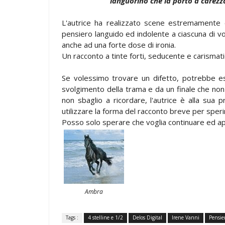
languorino che la portò a carezzar
L'autrice ha realizzato scene estremamente 
pensiero languido ed indolente a ciascuna di v
anche ad una forte dose di ironia.
Un racconto a tinte forti, seducente e carismat
Se volessimo trovare un difetto, potrebbe e
svolgimento della trama e da un finale che non
non sbaglio a ricordare, l'autrice è alla sua
utilizzare la forma del racconto breve per sper
Posso solo sperare che voglia continuare ed appr
Ambra
Tags :
4 stelline e 1/2
Delos Digital
Irene Vanni
Pensier