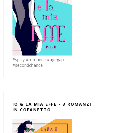
#spicy #romance #agegap
#secondchance
IO & LA MIA EFFE - 3 ROMANZI
IN COFANETTO