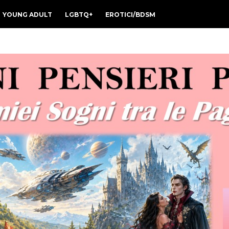
YOUNG ADULT
LGBTQ+
EROTICI/BDSM