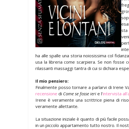
fre
gro
sop
esa
sta 
ven
per
inte
ha alle spalle una storia noiosissima col fidanz
usa la libreria come scarpiera. Se non fosse co
rilassanti massaggi tantra di cui si dichiara esper
Il mio pensiero:
Finalmente posso tornare a parlarvi di Irene V
recensione
di
Come se fosse ieri
e l'
intervista all'
Irene è veramente una scrittrice piena di ris
veramente allettante.
La situazione iniziale è quanto di più facile possa
in un piccolo appartamento tutto nostro. Il nos