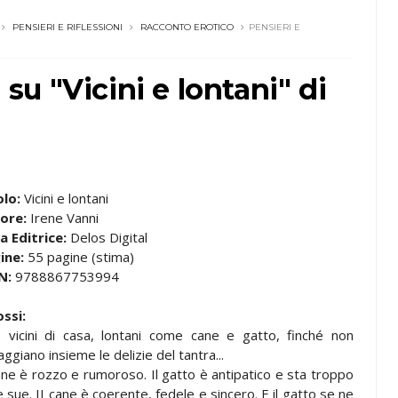
PENSIERI E RIFLESSIONI
RACCONTO EROTICO
PENSIERI E
 su "Vicini e lontani" di
olo:
Vicini e lontani
ore:
Irene Vanni
a Editrice:
Delos Digital
ine:
55 pagine (stima)
N:
9788867753994
ossi:
 vicini di casa, lontani come cane e gatto, finché non
ggiano insieme le delizie del tantra...
cane è rozzo e rumoroso. Il gatto è antipatico e sta troppo
e sue. II cane è coerente, fedele e sincero. E il gatto se ne