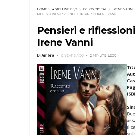
HOME
4 STELLINE E 1/2
DELOS DIGITAL
IRENE VANNI
RIFLESSIONI SU "VICINI E LONTANI" DI IRENE VANNI
Pensieri e riflessioni
Irene Vanni
Di
Ambra
12 YEARS AGO
2 MINUTE
LEGGI
Tit
Aut
Cas
Pag
ISB
Sin
Due
assa
Il 
sull