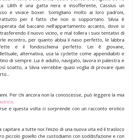
ga. Lilith è una gatta nera e insofferente, Cassius un
sso e vivace boxer. Somigliano molto ai loro padroni,
rattutto per il fatto che non si sopportano. Silvia è
sperata dal baccano nell’appartamento accanto, dove si
trasferendo il nuovo vicino, e mal tollera i suoi tentativi di
irle incontro, per quanto abbia il naso perfetto, le labbra
fette e il fondoschiena perfetto. Lei è giovane,
llettuale, alternativa, usa la cyclette come appendiabiti e
atino di sempre. Lui è adulto, navigato, lavora in palestra e
sì sciatto, a Silvia verrebbe quasi voglia di provare quei
to...
anni. Per chi ancora non la conoscesse, può leggere la mia
autrice
.
orse e questa volta ci sorprende con un racconto erotico
 capitare a tutte noi: l'inizio di una nuova vita ed il trasloco
tro piccolo gioiello che custodiamo con soddisfazione e con