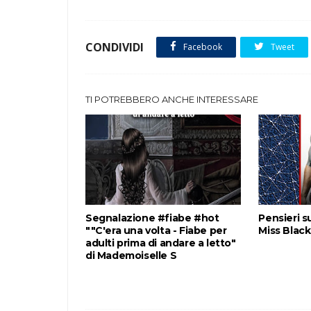
CONDIVIDI
Facebook
Tweet
TI POTREBBERO ANCHE INTERESSARE
Segnalazione #fiabe #hot
Pensieri su
""C'era una volta - Fiabe per
Miss Black
adulti prima di andare a letto"
di Mademoiselle S