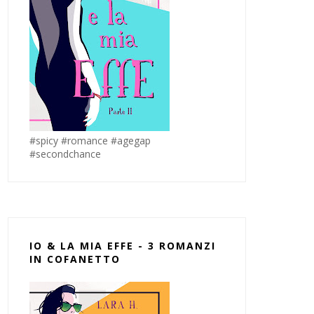
#spicy #romance #agegap
#secondchance
IO & LA MIA EFFE - 3 ROMANZI
IN COFANETTO