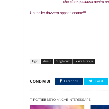
che c'era qualcosa dentro un
Un thriller davvero appassionante!!!
Tags :
Marsilio
Stieg Larsson
Teaser Tuesdays
CONDIVIDI
Facebook
Tweet
TI POTREBBERO ANCHE INTERESSARE