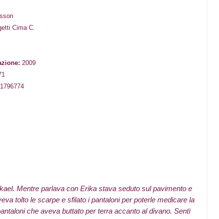
rsson
getti Cima C.
io
e
azione:
2009
71
1796774
ael. Mentre parlava con Erika stava seduto sul pavimento e
va tolto le scarpe e sfilato i pantaloni per poterle medicare la
 pantaloni che aveva buttato per terra accanto al divano. Sentì