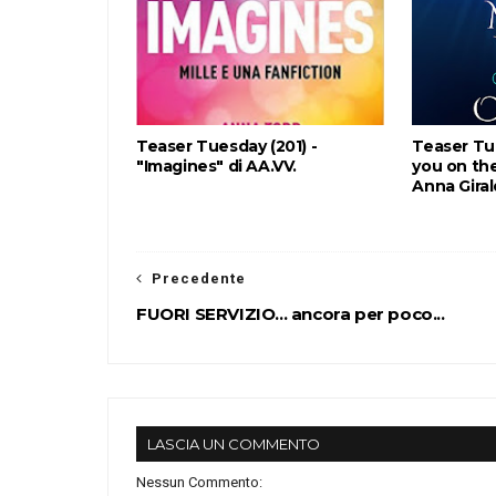
Teaser Tuesday (201) -
Teaser Tu
"Imagines" di AA.VV.
you on the
Anna Gira
Precedente
FUORI SERVIZIO... ancora per poco...
LASCIA UN COMMENTO
Nessun Commento: