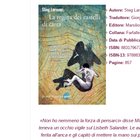
Autore:
Steg La
Traduttore:
Gior
Editore:
Marsil
Collana:
Farfall
Data di Pubblic
ISBN:
88317967
ISBN-13:
978883
Pagine:
857
«Non ho nemmeno la forza di pensarci» disse Mik
teneva un occhio vigile sul Lisbeth Salander. Le ave
ferita all'anca e gli capitò di mettere la mano sui