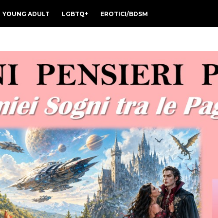
YOUNG ADULT
LGBTQ+
EROTICI/BDSM