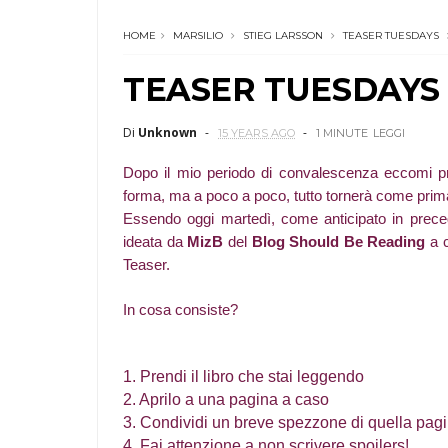
HOME
MARSILIO
STIEG LARSSON
TEASER TUESDAYS
TEASER TUESDAYS 
Di
Unknown
15 YEARS AGO
1 MINUTE
LEGGI
Dopo il mio periodo di convalescenza eccomi pr
forma, ma a poco a poco, tutto tornerà come prima.
Essendo oggi martedì, come anticipato in prece
ideata da
MizB
del
Blog Should Be Reading
a c
Teaser.
In cosa consiste?
1. Prendi il libro che stai leggendo
2. Aprilo a una pagina a caso
3. Condividi un breve spezzone di quella pagi
4. Fai attenzione a non scrivere spoilers!