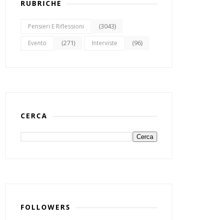
RUBRICHE
(3043)
Pensieri E Riflessioni
(271)
(96)
Evento
Interviste
CERCA
FOLLOWERS