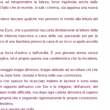
 ad intraprendere la lettura, forse ingolosita anche dalle
fatto che di recente, in tutti i cinema, sia apparsa una nuova
levo lasciare qualche mio pensiero in merito alla lettura del
ne Eyre, che a posteriori racconta direttamente al lettore della
iste infanzia trascorsa a casa della zia, passando poi per la
rice di una bambina presso la casa di un ricco scapolo avvolta
ua forza d'animo e dall'umiltà. È una giovane donna senza
lice, ed è proprio questa sua caratteristica che la riscatterà,
sonaggio troppo dimesso, troppo abituato ad accettare ciò che
una Jane forte, risoluta e ferma nelle sue convinzioni.
o che spesso ho ricacciato indietro le lacrime e sono stata
del rapporto dell'uomo con Dio e la religione, dell'amore, del
tare molte difficoltà, ma dopo ogni caduta dimostra di sapersi
 propria vita e seguendo rigorosamente le proprie convinzioni,
 desidera.
 mi è pesata per nulla.