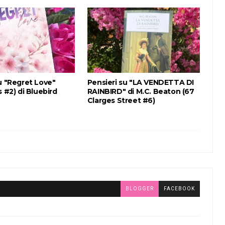
u "Regret Love"
Pensieri su "LA VENDETTA DI
s #2) di Bluebird
RAINBIRD" di M.C. Beaton (67
Clarges Street #6)
BLOGGER
FACEBOOK