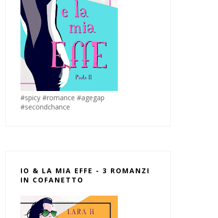
#spicy #romance #agegap
#secondchance
IO & LA MIA EFFE - 3 ROMANZI
IN COFANETTO