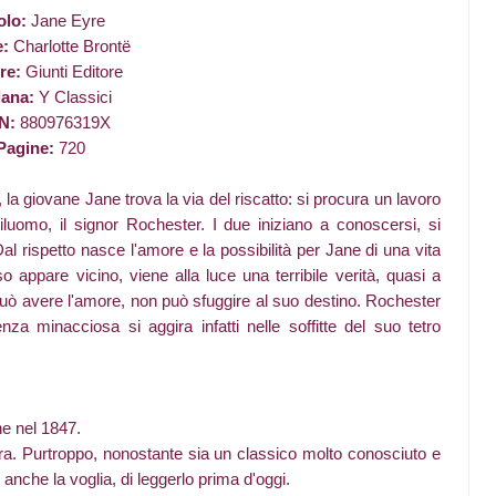
olo:
Jane Eyre
e:
Charlotte Brontë
re:
Giunti Editore
lana:
Y Classici
N:
880976319X
Pagine:
720
i, la giovane Jane trova la via del riscatto: si procura un lavoro
iluomo, il signor Rochester. I due iniziano a conoscersi, si
al rispetto nasce l'amore e la possibilità per Jane di una vita
 appare vicino, viene alla luce una terribile verità, quasi a
uò avere l'amore, non può sfuggire al suo destino. Rochester
 minacciosa si aggira infatti nelle soffitte del suo tetro
e nel 1847.
 ora. Purtroppo, nonostante sia un classico molto conosciuto e
 anche la voglia, di leggerlo prima d'oggi.