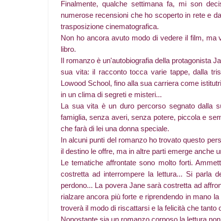
Finalmente, qualche settimana fa, mi son decisa
numerose recensioni che ho scoperto in rete e dal 
trasposizione cinematografica.
Non ho ancora avuto modo di vedere il film, ma vo
libro.
Il romanzo è un'autobiografia della protagonista Ja
sua vita: il racconto tocca varie tappe, dalla tr
Lowood School, fino alla sua carriera come istitut
in un clima di segreti e misteri...
La sua vita è un duro percorso segnato dalla s
famiglia, senza averi, senza potere, piccola e semp
che farà di lei una donna speciale.
In alcuni punti del romanzo ho trovato questo per
il destino le offre, ma in altre parti emerge anche 
Le tematiche affrontate sono molto forti. Ammett
costretta ad interrompere la lettura... Si parla 
perdono... La povera Jane sarà costretta ad affron
rialzare ancora più forte e riprendendo in mano la
troverà il modo di riscattarsi e la felicità che tanto
Nonostante sia un romanzo corposo la lettura non