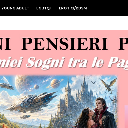
YOUNG ADULT
LGBTQ+
EROTICI/BDSM