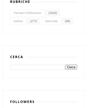
RUBRICHE
(3043)
Pensieri E Riflessioni
(271)
(96)
Evento
Interviste
CERCA
FOLLOWERS