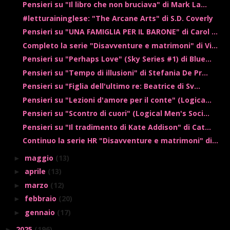
Pensieri su "Il libro che non bruciava" di Mark La...
#letturaininglese: "The Arcane Arts" di S.D. Coverly
Pensieri su "UNA FAMIGLIA PER IL BARONE" di Carol ...
Completo la serie "Disavventure e matrimoni" di Vi...
Pensieri su "Perhaps Love" (Sky Series #1) di Blue...
Pensieri su "Tempo di illusioni" di Stefania De Pr...
Pensieri su "Figlia dell'ultimo re: Beatrice di Sv...
Pensieri su "Lezioni d'amore per il conte" (Logica...
Pensieri su "Scontro di cuori" (Logical Men's Soci...
Pensieri su "Il tradimento di Kate Addison" di Cat...
Continuo la serie HR "Disavventure e matrimoni" di...
maggio
(13)
►
aprile
(13)
►
marzo
(12)
►
febbraio
(20)
►
gennaio
(17)
►
2025
(196)
►