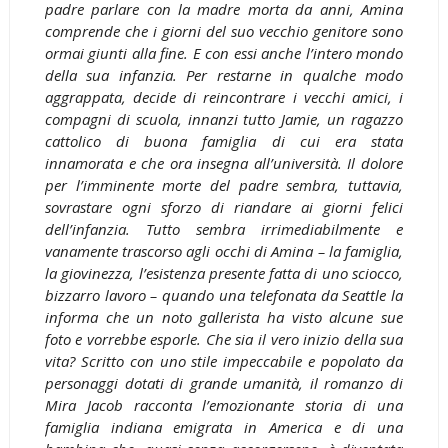
padre parlare con la madre morta da anni, Amina
comprende che i giorni del suo vecchio genitore sono
ormai giunti alla fine. E con essi anche l’intero mondo
della sua infanzia. Per restarne in qualche modo
aggrappata, decide di reincontrare i vecchi amici, i
compagni di scuola, innanzi tutto Jamie, un ragazzo
cattolico di buona famiglia di cui era stata
innamorata e che ora insegna all’università. Il dolore
per l’imminente morte del padre sembra, tuttavia,
sovrastare ogni sforzo di riandare ai giorni felici
dell’infanzia. Tutto sembra irrimediabilmente e
vanamente trascorso agli occhi di Amina – la famiglia,
la giovinezza, l’esistenza presente fatta di uno sciocco,
bizzarro lavoro – quando una telefonata da Seattle la
informa che un noto gallerista ha visto alcune sue
foto e vorrebbe esporle. Che sia il vero inizio della sua
vita? Scritto con uno stile impeccabile e popolato da
personaggi dotati di grande umanità, il romanzo di
Mira Jacob racconta l’emozionante storia di una
famiglia indiana emigrata in America e di una