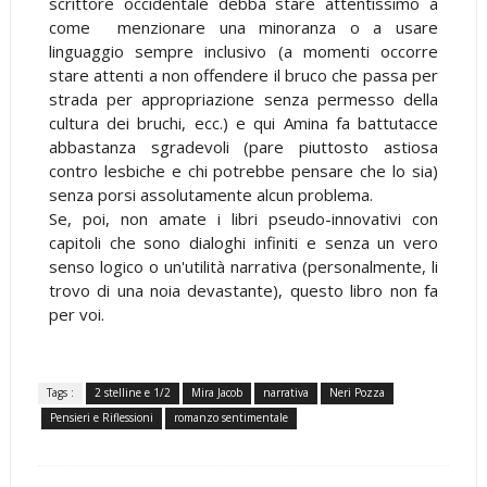
scrittore occidentale debba stare attentissimo a
come menzionare una minoranza o a usare
linguaggio sempre inclusivo (a momenti occorre
stare attenti a non offendere il bruco che passa per
strada per appropriazione senza permesso della
cultura dei bruchi, ecc.) e qui Amina fa battutacce
abbastanza sgradevoli (pare piuttosto astiosa
contro lesbiche e chi potrebbe pensare che lo sia)
senza porsi assolutamente alcun problema.
Se, poi, non amate i libri pseudo-innovativi con
capitoli che sono dialoghi infiniti e senza un vero
senso logico o un'utilità narrativa (personalmente, li
trovo di una noia devastante), questo libro non fa
per voi.
Tags :
2 stelline e 1/2
Mira Jacob
narrativa
Neri Pozza
Pensieri e Riflessioni
romanzo sentimentale