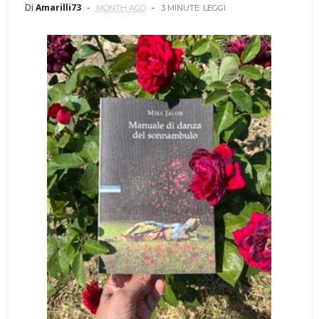
Di
Amarilli73
MONTH AGO
3 MINUTE
LEGGI