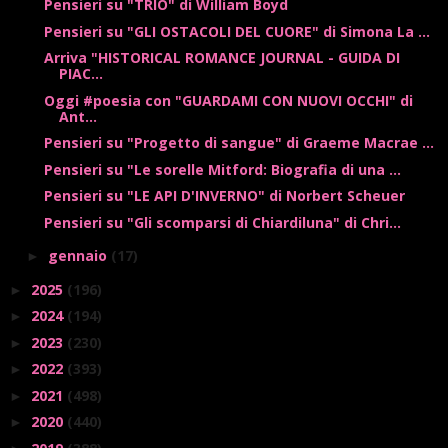
Pensieri su "TRIO" di William Boyd
Pensieri su "GLI OSTACOLI DEL CUORE" di Simona La ...
Arriva "HISTORICAL ROMANCE JOURNAL - GUIDA DI
PIAC...
Oggi #poesia con "GUARDAMI CON NUOVI OCCHI" di
Ant...
Pensieri su "Progetto di sangue" di Graeme Macrae ...
Pensieri su "Le sorelle Mitford: Biografia di una ...
Pensieri su "LE API D'INVERNO" di Norbert Scheuer
Pensieri su "Gli scomparsi di Chiardiluna" di Chri...
gennaio
(17)
►
2025
(196)
►
2024
(194)
►
2023
(230)
►
2022
(393)
►
2021
(498)
►
2020
(440)
►