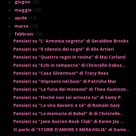
giugno
(20)
►
maggio
(13)
►
aprile
(13)
►
marzo
(12)
►
febbraio
(20)
▼
Pensieri su "L' Armonia segreta" di Geraldine Brooks
Pensieri su "Il silenzio dei sogni" di Alis Artieri
Pensieri su "Quattro regni in rovina" di Mai Corland
Pensieri su "Echi in tempesta" di Christelle Dabos...
Pensieri su "Casa Silvermoor" di Tracy Rees
Pensieri su "Impronte nel buio" di Patrisha Mar
Pensieri su "La furia dei monsoni" di Thea Guanzon...
Pensieri su "Finché non sei arrivata tu" di Samy P.
Pensieri su "La vita davanti a sé" di Romain Gary
Pensieri su "La memoria di Babel" di di Christelle...
Pensieri su "Jane Austen Book Club" di Karen Joy ...
Vi parlo di "STORIE D'AMORE E MERAVIGLIA" di Danie...