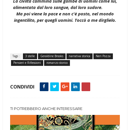
La civiltà cammina sulle gambe di uomini come lui,
alimentata dal loro sangue, dal loro sudore.
Ma poi viene la pace e non c'è posto, nel mondo
ingentilito, per quegli uomini. Toccò a me dirglielo.
Tags :
3 stelle
Geraldine Brooks
narrativa storica
Neri Pozza
Pensieri e Riflessioni
romanzo storico
CONDIVIDI
TI POTREBBERO ANCHE INTERESSARE