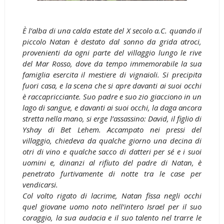
È l’alba di una calda estate del X secolo a.C. quando il
piccolo Natan è destato dal sonno da grida atroci,
provenienti da ogni parte del villaggio lungo le rive
del Mar Rosso, dove da tempo immemorabile la sua
famiglia esercita il mestiere di vignaioli. Si precipita
fuori casa, e la scena che si apre davanti ai suoi occhi
è raccapricciante. Suo padre e suo zio giacciono in un
lago di sangue, e davanti ai suoi occhi, la daga ancora
stretta nella mano, si erge l’assassino: David, il figlio di
Yshay di Bet Lehem. Accampato nei pressi del
villaggio, chiedeva da qualche giorno una decina di
otri di vino e qualche sacco di datteri per sé e i suoi
uomini e, dinanzi al rifiuto del padre di Natan, è
penetrato furtivamente di notte tra le case per
vendicarsi.
Col volto rigato di lacrime, Natan fissa negli occhi
quel giovane uomo noto nell’intero Israel per il suo
coraggio, la sua audacia e il suo talento nel trarre le