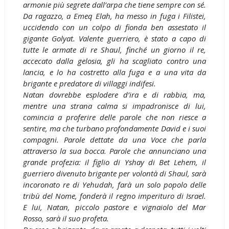
armonie più segrete dall’arpa che tiene sempre con sé.
Da ragazzo, a Emeq Elah, ha messo in fuga i Filistei,
uccidendo con un colpo di fionda ben assestato il
gigante Golyat. Valente guerriero, è stato a capo di
tutte le armate di re Shaul, finché un giorno il re,
accecato dalla gelosia, gli ha scagliato contro una
lancia, e lo ha costretto alla fuga e a una vita da
brigante e predatore di villaggi indifesi.
Natan dovrebbe esplodere d’ira e di rabbia, ma,
mentre una strana calma si impadronisce di lui,
comincia a proferire delle parole che non riesce a
sentire, ma che turbano profondamente David e i suoi
compagni. Parole dettate da una Voce che parla
attraverso la sua bocca. Parole che annunciano una
grande profezia: il figlio di Yshay di Bet Lehem, il
guerriero divenuto brigante per volontà di Shaul, sarà
incoronato re di Yehudah, farà un solo popolo delle
tribù del Nome, fonderà il regno imperituro di Israel.
E lui, Natan, piccolo pastore e vignaiolo del Mar
Rosso, sarà il suo profeta.