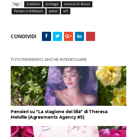
Tags :
4 stelline
antologia
Antonio Di Bianco
Pensieri e Riflessioni
poesie
self
CONDIVIDI
TI POTREBBERO ANCHE INTERESSARE
Pensieri su "La stagione dei lillà" di Theresa
Melville (Agreements Agency #5)