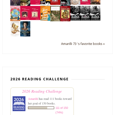
Amarilli 73 's favorite books »
2026 READING CHALLENGE
2026 Reading Challenge
Amarilli
has read 111 books toward
her goal of 150 books.
111 of 150
(74%)