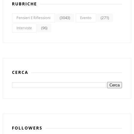
RUBRICHE
(3043)
(271)
Pensieri E Riflessioni
Evento
(96)
Interviste
CERCA
FOLLOWERS