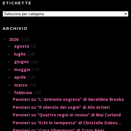
ETICHETTE
ARCHIVIO
2026
(123)
▼
agosto
(4)
►
luglio
(24)
►
giugno
(20)
►
maggio
(13)
►
aprile
(13)
►
marzo
(12)
►
febbraio
(20)
▼
Pensieri su "L' Armonia segreta" di Geraldine Brooks
Pensieri su "Il silenzio dei sogni" di Alis Artieri
Pensieri su "Quattro regni in rovina" di Mai Corland
Pensieri su "Echi in tempesta" di Christelle Dabos...
Pensieri su "Casa Silvermoor" di Tracy Rees