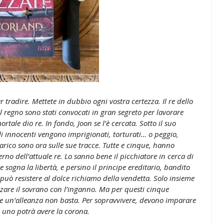
 tradire. Mettete in dubbio ogni vostra certezza. Il re dello
l regno sono stati convocati in gran segreto per lavorare
rtale dio re. In fondo, Joon se l’è cercata. Sotto il suo
i innocenti vengono imprigionati, torturati… o peggio,
carico sono ora sulle sue tracce. Tutte e cinque, hanno
erno dell’attuale re. Lo sanno bene il picchiatore in cerca di
e sogna la libertà, e persino il principe ereditario, bandito
 può resistere al dolce richiamo della vendetta. Solo insieme
zare il sovrano con l’inganno. Ma per questi cinque
are un’alleanza non basta. Per sopravvivere, devono imparare
olo uno potrà avere la corona.