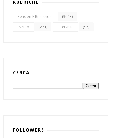
RUBRICHE
(3043)
Pensieri E Riflessioni
(271)
(96)
Evento
Interviste
CERCA
FOLLOWERS