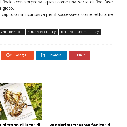
l finale (con sorpresa) quasi come una sorta di fine fase
e gioco.
capitolo mi incuriosiva per il successivo; come lettura ne
sieri e Riflessioni
romanzo epic-fantasy
romanzo paranormal-fantasy
Google+
Linkedin
Pin it
 "Il trono di luce" di
Pensieri su "L'aurea fenice" di