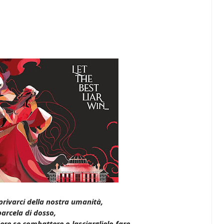
privarci della nostra umanità,
parcela di dosso,
ere se combattere o lasciarglielo fare.