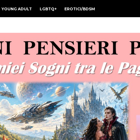
YOUNG ADULT
LGBTQ+
EROTICI/BDSM