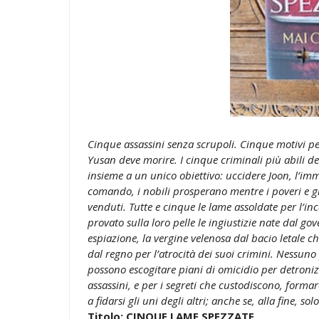
Cinque assassini senza scrupoli. Cinque motivi per
Yusan deve morire. I cinque criminali più abili de
insieme a un unico obiettivo: uccidere Joon, l’immo
comando, i nobili prosperano mentre i poveri e gl
venduti. Tutte e cinque le lame assoldate per l’in
provato sulla loro pelle le ingiustizie nate dal gov
espiazione, la vergine velenosa dal bacio letale ch
dal regno per l’atrocità dei suoi crimini. Nessuno
possono escogitare piani di omicidio per detroniz
assassini, e per i segreti che custodiscono, form
a fidarsi gli uni degli altri; anche se, alla fine, s
Titolo: CINQUE LAME SPEZZATE