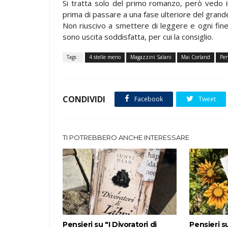
Si tratta solo del primo romanzo, però vedo i
prima di passare a una fase ulteriore del grand
Non riuscivo a smettere di leggere e ogni fine 
sono uscita soddisfatta, per cui la consiglio.
Tags :
4 stelle meno
Magazzini Salani
Mai Corland
Pen
CONDIVIDI
Facebook
Tweet
TI POTREBBERO ANCHE INTERESSARE
Pensieri su "I Divoratori di
Pensieri su