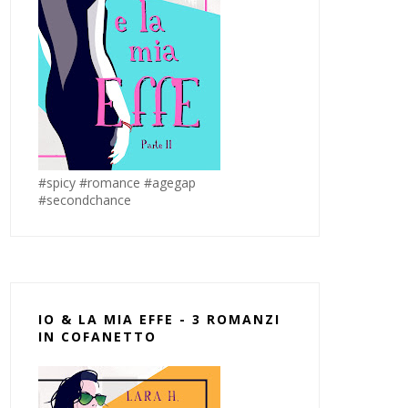
#spicy #romance #agegap
#secondchance
IO & LA MIA EFFE - 3 ROMANZI
IN COFANETTO