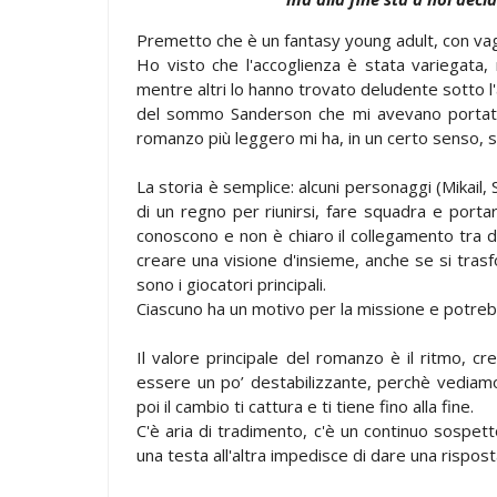
Premetto che è un fantasy young adult, con vaghe
Ho visto che l'accoglienza è stata variegata,
mentre altri lo hanno trovato deludente sotto l'
del sommo Sanderson che mi avevano portato 
romanzo più leggero mi ha, in un certo senso, s
La storia è semplice: alcuni personaggi (Mikail,
di un regno per riunirsi, fare squadra e porta
conoscono e non è chiaro il collegamento tra d
creare una visione d'insieme, anche se si tra
sono i giocatori principali.
Ciascuno ha un motivo per la missione e potreb
Il valore principale del romanzo è il ritmo, cre
essere un po’ destabilizzante, perchè vediamo l
poi il cambio ti cattura e ti tiene fino alla fine.
C'è aria di tradimento, c'è un continuo sospetto
una testa all'altra impedisce di dare una rispos