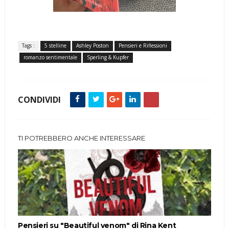
Tags :
5 stelline
Ashley Poston
Pensieri e Riflessioni
romanzo sentimentale
Sperling & Kupfer
CONDIVIDI
TI POTREBBERO ANCHE INTERESSARE
Pensieri su "Beautiful venom" di Rina Kent