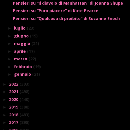
Pensieri su “Il diavolo di Manhattan” di Joanna Shupe
Pensieri su “Puro piacere” di Kate Pearce
Pensieri su “Qualcosa di proibito” di Suzanne Enoch
luglio
(23)
►
giugno
(19)
►
maggio
(21)
►
aprile
(17)
►
marzo
(22)
►
febbraio
(19)
►
gennaio
(21)
►
2022
(393)
►
2021
(498)
►
2020
(440)
►
2019
(388)
►
2018
(483)
►
2017
(898)
►