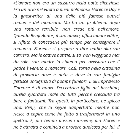
«L'amore non era un sussurro nella notte silenziosa.
Era un urlo nel vuoto a pieni polmoni.» Florence Day è
la ghostwriter di una delle più famose autrici
romance del momento. Ma ha un problema: dopo
una rottura terribile, non crede più nell'amore.
Quando Benji Andor, il suo nuovo, affascinante editor,
si rifiuta di concederle più tempo per consegnare il
romanzo, Florence si prepara a dire addio alla sua
carriera. Ma le cattive notizie, si sa, non viaggiano mai
da sole: sua madre la chiama per avvisarla che il
padre è venuto a mancare. Così, torna nella cittadina
di provincia dove è nata e dove la sua famiglia
gestisce un'agenzia di pompe funebri. E all'improvviso
Florence è di nuovo l'eccentrica figlia del becchino,
quella guardata male da tutti perché cresciuta tra
bare e fantasmi. Tra questi, in particolare, ne spicca
uno: Benji, che la segue dappertutto mentre non
riesce a capire come ha fatto a trasformarsi in uno
spettro. E, più tempo passano insieme, più Florence
ne è attratta e comincia a provare qualcosa per lui. Il