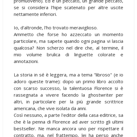
promuoverlo). Ed è un peccato, un grande peccato,
se si considera l'hipe scatenato per altre uscite
nettamente inferiori.
Io, d'altronde, l'ho trovato meraviglioso.
Ammetto che forse ho azzeccato un momento
particolare, ma sapete quando ogni pagina vi lascia
qualcosa? Non scherzo nel dire che, al termine, il
mio volume brulica di linguette colorate e
annotazioni.
La storia in sé è leggera, ma a tema "libroso" (e io
adoro queste trame): dopo un primo libro accolto
con scarso successo, la talentuosa Florence si è
rassegnata a vivere facendo la ghostwriter per
altri, in particolare per la più grande scrittrice
americana, che vive isolata da anni.
Così nessuno, a parte l'editor della casa editrice, sa
che è la penna di Florence ad aver scritto gli ultimi
bestseller. Ne manca ancora uno per rispettare il
contratto, ma, nel frattempo, lei ha perso anche