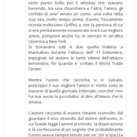
certo punto, brillo per il whiskey che stavano
bevendo, tra una chiacchiera e l'altra, l'amico gli
confida di aver amato un uomo, una volta nella
sua vita, molto tempo prima. (l'uomo fisicamente
ricorda moltissimo Griffin), e che la persona di cui
si era perdutamente innamorato era il suo migliore
amico, pompiere anche lui, in servizio in un'altra
caserma a New York.
Si trovavano tutti e due quella mattina a
Manhattan durante l'attacco dell' 11 Settembre,
impegnati ad aiutare le tante vittime dell'attacco
terroristico, fin quando e' crollato il World Trade
Center.
Mentre l'uomo che racconta si e' salvato,
purtroppo il suo migliore l'amico e' morto sotto le
macerie di quella giornata infernale, cosicche' non
ha mai avuto la possibilita' di dire all'amico che lo
amava.
L'autore racconta di essere rimasto sconvolto dal
guardare il viso stravolto dal dolore dell'uomo, in
cui Suede legge l'amore profondo, la disperazione
e la confessione di un segreto che probabilmente
l'uomo aveva sempre tenuto per se'. (mi si spezza