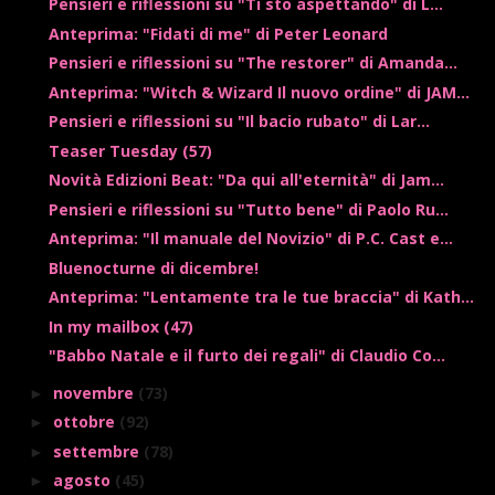
Pensieri e riflessioni su "Ti sto aspettando" di L...
Anteprima: "Fidati di me" di Peter Leonard
Pensieri e riflessioni su "The restorer" di Amanda...
Anteprima: "Witch & Wizard Il nuovo ordine" di JAM...
Pensieri e riflessioni su "Il bacio rubato" di Lar...
Teaser Tuesday (57)
Novità Edizioni Beat: "Da qui all'eternità" di Jam...
Pensieri e riflessioni su "Tutto bene" di Paolo Ru...
Anteprima: "Il manuale del Novizio" di P.C. Cast e...
Bluenocturne di dicembre!
Anteprima: "Lentamente tra le tue braccia" di Kath...
In my mailbox (47)
"Babbo Natale e il furto dei regali" di Claudio Co...
novembre
(73)
►
ottobre
(92)
►
settembre
(78)
►
agosto
(45)
►