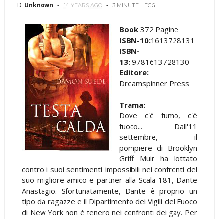
Di
Unknown
14 YEARS AGO
3 MINUTE
LEGGI
Book
372 Pagine
ISBN-10:
1613728131
ISBN-
13:
9781613728130
Editore:
Dreamspinner Press
Trama:
Dove c'è fumo, c'è
fuoco... Dall'11
settembre, il
pompiere di Brooklyn
Griff Muir ha lottato
contro i suoi sentimenti impossibili nei confronti del
suo migliore amico e partner alla Scala 181, Dante
Anastagio. Sfortunatamente, Dante è proprio un
tipo da ragazze e il Dipartimento dei Vigili del Fuoco
di New York non è tenero nei confronti dei gay. Per