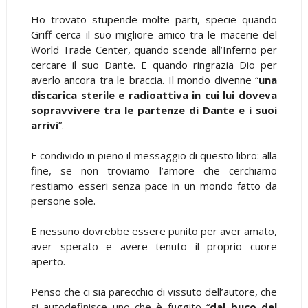
Ho trovato stupende molte parti, specie quando
Griff cerca il suo migliore amico tra le macerie del
World Trade Center, quando scende all’Inferno per
cercare il suo Dante. E quando ringrazia Dio per
averlo ancora tra le braccia. Il mondo divenne “
una
discarica sterile e radioattiva in cui lui doveva
sopravvivere tra le partenze di Dante e i suoi
arrivi
”.
E condivido in pieno il messaggio di questo libro: alla
fine, se non troviamo l’amore che cerchiamo
restiamo esseri senza pace in un mondo fatto da
persone sole.
E nessuno dovrebbe essere punito per aver amato,
aver sperato e avere tenuto il proprio cuore
aperto.
Penso che ci sia parecchio di vissuto dell’autore, che
si autodefinisce uno che è fuggito “
dal buco del