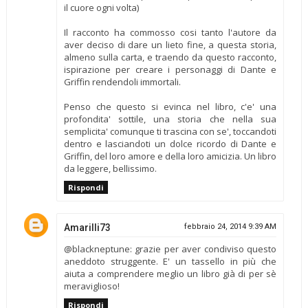
il cuore ogni volta)
Il racconto ha commosso cosi tanto l'autore da
aver deciso di dare un lieto fine, a questa storia,
almeno sulla carta, e traendo da questo racconto,
ispirazione per creare i personaggi di Dante e
Griffin rendendoli immortali.
Penso che questo si evinca nel libro, c'e' una
profondita' sottile, una storia che nella sua
semplicita' comunque ti trascina con se', toccandoti
dentro e lasciandoti un dolce ricordo di Dante e
Griffin, del loro amore e della loro amicizia. Un libro
da leggere, bellissimo.
Rispondi
Amarilli73
febbraio 24, 2014 9:39 AM
@blackneptune: grazie per aver condiviso questo
aneddoto struggente. E' un tassello in più che
aiuta a comprendere meglio un libro già di per sè
meraviglioso!
Rispondi