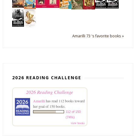
Amarilli 73 's favorite books »
2026 READING CHALLENGE
2026 Reading Challenge
Amarilli
has read 112 books toward
her goal of 150 books.
112 of 150
(74%)
view books