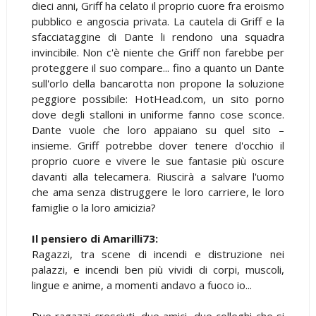
dieci anni, Griff ha celato il proprio cuore fra eroismo
pubblico e angoscia privata. La cautela di Griff e la
sfacciataggine di Dante li rendono una squadra
invincibile. Non c'è niente che Griff non farebbe per
proteggere il suo compare... fino a quanto un Dante
sull'orlo della bancarotta non propone la soluzione
peggiore possibile: HotHead.com, un sito porno
dove degli stalloni in uniforme fanno cose sconce.
Dante vuole che loro appaiano su quel sito –
insieme. Griff potrebbe dover tenere d'occhio il
proprio cuore e vivere le sue fantasie più oscure
davanti alla telecamera. Riuscirà a salvare l'uomo
che ama senza distruggere le loro carriere, le loro
famiglie o la loro amicizia?
Il pensiero di Amarilli73:
Ragazzi, tra scene di incendi e distruzione nei
palazzi, e incendi ben più vividi di corpi, muscoli,
lingue e anime, a momenti andavo a fuoco io...
Due ragazzi cresciuti, due amici, due colleghi che si