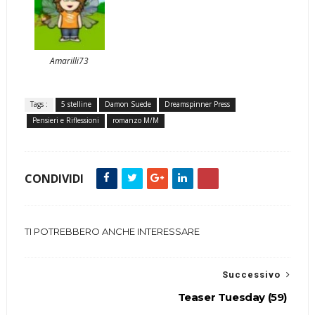
Amarilli73
Tags :
5 stelline
Damon Suede
Dreamspinner Press
Pensieri e Riflessioni
romanzo M/M
CONDIVIDI
TI POTREBBERO ANCHE INTERESSARE
Successivo
Teaser Tuesday (59)