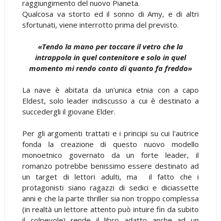
raggiungimento del nuovo Pianeta.
Qualcosa va storto ed il sonno di Amy, e di altri
sfortunati, viene interrotto prima del previsto.
«Tendo la mano per toccare il vetro che la
intrappola in quel contenitore e solo in quel
momento mi rendo conto di quanto fa freddo»
La nave è abitata da un'unica etnia con a capo
Eldest, solo leader indiscusso a cui è destinato a
succedergli il giovane Elder.
Per gli argomenti trattati e i principi su cui l'autrice
fonda la creazione di questo nuovo modello
monoetnico governato da un forte leader, il
romanzo potrebbe benissimo essere destinato ad
un target di lettori adulti, ma il fatto che i
protagonisti siano ragazzi di sedici e diciassette
anni e che la parte thriller sia non troppo complessa
(in realtà un lettore attento può intuire fin da subito
il colpevole) rende il libro adatto anche ad un