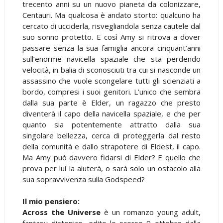
trecento anni su un nuovo pianeta da colonizzare,
Centauri. Ma qualcosa è andato storto: qualcuno ha
cercato di ucciderla, risvegliandola senza cautele dal
suo sonno protetto. E così Amy si ritrova a dover
passare senza la sua famiglia ancora cinquant’anni
sull’enorme navicella spaziale che sta perdendo
velocità, in balia di sconosciuti tra cui si nasconde un
assassino che vuole scongelare tutti gli scienziati a
bordo, compresi i suoi genitori. L’unico che sembra
dalla sua parte è Elder, un ragazzo che presto
diventerà il capo della navicella spaziale, e che per
quanto sia potentemente attratto dalla sua
singolare bellezza, cerca di proteggerla dal resto
della comunità e dallo strapotere di Eldest, il capo.
Ma Amy può davvero fidarsi di Elder? E quello che
prova per lui la aiuterà, o sarà solo un ostacolo alla
sua sopravvivenza sulla Godspeed?
Il mio pensiero:
Across the Universe
è un romanzo young adult,
fantasy distopico, edito lo scorso 9 ottobre dalla