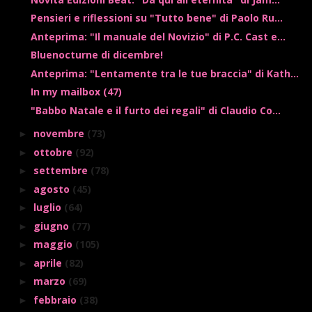
Pensieri e riflessioni su "Tutto bene" di Paolo Ru...
Anteprima: "Il manuale del Novizio" di P.C. Cast e...
Bluenocturne di dicembre!
Anteprima: "Lentamente tra le tue braccia" di Kath...
In my mailbox (47)
"Babbo Natale e il furto dei regali" di Claudio Co...
novembre
(73)
►
ottobre
(92)
►
settembre
(78)
►
agosto
(45)
►
luglio
(64)
►
giugno
(77)
►
maggio
(105)
►
aprile
(82)
►
marzo
(69)
►
febbraio
(38)
►