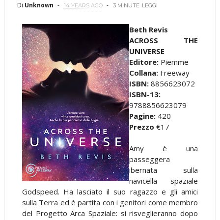
Di
Unknown
14 YEARS AGO
3 MINUTE
LEGGI
Beth Revis
ACROSS THE
UNIVERSE
Editore:
Piemme
Collana:
Freeway
ISBN:
8856623072
ISBN-13:
9788856623079
Pagine:
420
Prezzo
€17
Amy è una
passeggera
ibernata sulla
navicella spaziale
Godspeed. Ha lasciato il suo ragazzo e gli amici
sulla Terra ed è partita con i genitori come membro
del Progetto Arca Spaziale: si risveglieranno dopo