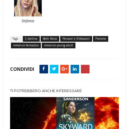
Stefania
Tags :
5 stelline
Beth Revis
Pensieri e Riflessioni
Piemme
romanzo fantastico
romanzo young adult
CONDIVIDI
TI POTREBBERO ANCHE INTERESSARE