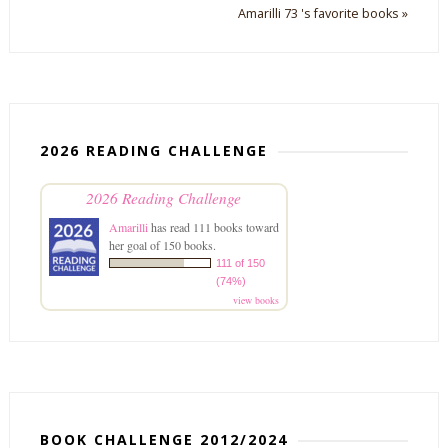
Amarilli 73 's favorite books »
2026 READING CHALLENGE
2026 Reading Challenge
Amarilli
has read 111 books toward
her goal of 150 books.
111 of 150
(74%)
view books
BOOK CHALLENGE 2012/2024