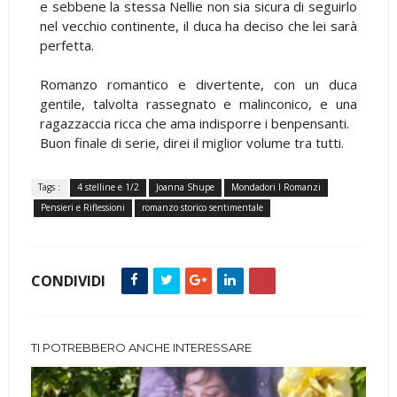
e sebbene la stessa Nellie non sia sicura di seguirlo
nel vecchio continente, il duca ha deciso che lei sarà
perfetta.
Romanzo romantico e divertente, con un duca
gentile, talvolta rassegnato e malinconico, e una
ragazzaccia ricca che ama indisporre i benpensanti.
Buon finale di serie, direi il miglior volume tra tutti.
Tags :
4 stelline e 1/2
Joanna Shupe
Mondadori I Romanzi
Pensieri e Riflessioni
romanzo storico sentimentale
CONDIVIDI
TI POTREBBERO ANCHE INTERESSARE