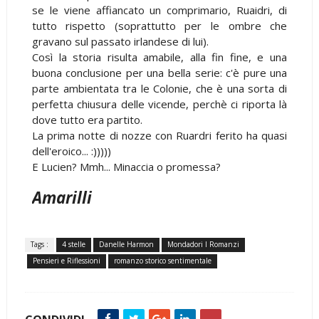
se le viene affiancato un comprimario, Ruaidri, di
tutto rispetto (soprattutto per le ombre che
gravano sul passato irlandese di lui).
Così la storia risulta amabile, alla fin fine, e una
buona conclusione per una bella serie: c'è pure una
parte ambientata tra le Colonie, che è una sorta di
perfetta chiusura delle vicende, perchè ci riporta là
dove tutto era partito.
La prima notte di nozze con Ruardri ferito ha quasi
dell'eroico... :)))))
E Lucien? Mmh... Minaccia o promessa?
Amarilli
Tags :
4 stelle
Danelle Harmon
Mondadori I Romanzi
Pensieri e Riflessioni
romanzo storico sentimentale