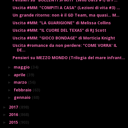
Uscita #MM: "COMPITI A CASA" (Lezioni di vita #3) ...
Un grande ritorno: non è il GD Team, ma quasi... M...
Uscita #MM: "LA GUARIGIONE" di Melissa Collins
Uscita #MM: "IL CUORE DEL TEXAS" di RJ Scott
Uscita #MM: "GIOCO BONDAGE" di Morticia Knight
Uscita #romance da non perdere: "COME VORRA' IL
DE...
Pensieri su MEZZO MONDO (Trilogia del mare infrant...
maggio
(34)
►
aprile
(39)
►
marzo
(56)
►
febbraio
(63)
►
gennaio
(68)
►
2017
(898)
►
2016
(868)
►
2015
(903)
►