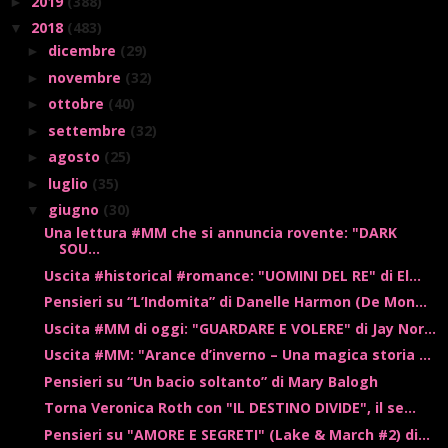
2019
(388)
►
2018
(483)
▼
dicembre
(29)
►
novembre
(32)
►
ottobre
(40)
►
settembre
(32)
►
agosto
(25)
►
luglio
(35)
►
giugno
(30)
▼
Una lettura #MM che si annuncia rovente: "DARK
SOU...
Uscita #historical #romance: "UOMINI DEL RE" di El...
Pensieri su “L’Indomita” di Danelle Harmon (De Mon...
Uscita #MM di oggi: "GUARDARE E VOLERE" di Jay Nor...
Uscita #MM: "Arance d’inverno – Una magica storia ...
Pensieri su “Un bacio soltanto” di Mary Balogh
Torna Veronica Roth con "IL DESTINO DIVIDE", il se...
Pensieri su "AMORE E SEGRETI" (Lake & March #2) di...