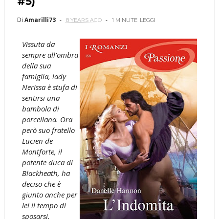
#5)
Di
Amarilli73
8 YEARS AGO
1 MINUTE
LEGGI
Vissuta da
sempre all’ombra
della sua
famiglia, lady
Nerissa è stufa di
sentirsi una
bambola di
porcellana. Ora
però suo fratello
Lucien de
Montforte, il
potente duca di
Blackheath, ha
deciso che è
giunto anche per
lei il tempo di
sposarsi.