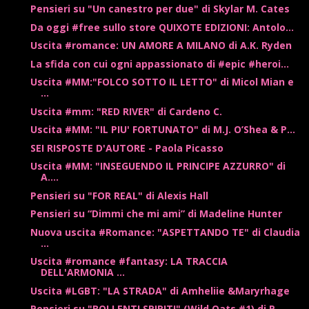
Pensieri su "Un canestro per due" di Skylar M. Cates
Da oggi #free sullo store QUIXOTE EDIZIONI: Antolo...
Uscita #romance: UN AMORE A MILANO di A.K. Ryden
La sfida con cui ogni appassionato di #epic #heroi...
Uscita #MM:"FOLCO SOTTO IL LETTO" di Micol Mian e
...
Uscita #mm: "RED RIVER" di Cardeno C.
Uscita #MM: "IL PIU' FORTUNATO" di M.J. O’Shea & P...
SEI RISPOSTE D'AUTORE - Paola Picasso
Uscita #MM: "INSEGUENDO IL PRINCIPE AZZURRO" di
A....
Pensieri su "FOR REAL" di Alexis Hall
Pensieri su “Dimmi che mi ami” di Madeline Hunter
Nuova uscita #Romance: "ASPETTANDO TE" di Claudia
...
Uscita #romance #fantasy: LA TRACCIA
DELL'ARMONIA ...
Uscita #LGBT: "LA STRADA" di Amheliie &Maryrhage
Pensieri su "BOLLENTI SPIRITI" (Wild Oats #1) di P...