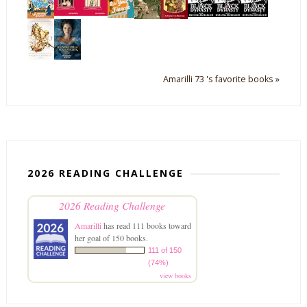
Amarilli 73 's favorite books »
2026 READING CHALLENGE
2026 Reading Challenge
Amarilli
has read 111 books toward
her goal of 150 books.
111 of 150
(74%)
view books