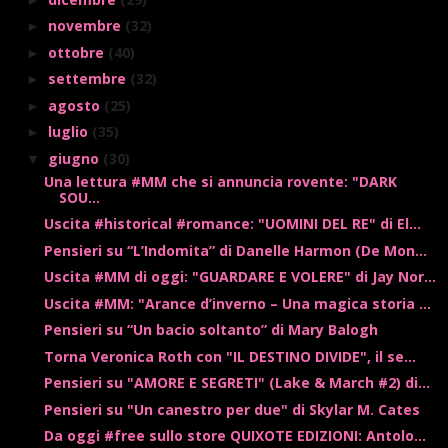
novembre
(32)
►
ottobre
(40)
►
settembre
(32)
►
agosto
(25)
►
luglio
(35)
►
giugno
(30)
▼
Una lettura #MM che si annuncia rovente: "DARK
SOU...
Uscita #historical #romance: "UOMINI DEL RE" di El...
Pensieri su “L’Indomita” di Danelle Harmon (De Mon...
Uscita #MM di oggi: "GUARDARE E VOLERE" di Jay Nor...
Uscita #MM: "Arance d’inverno – Una magica storia ...
Pensieri su “Un bacio soltanto” di Mary Balogh
Torna Veronica Roth con "IL DESTINO DIVIDE", il se...
Pensieri su "AMORE E SEGRETI" (Lake & March #2) di...
Pensieri su "Un canestro per due" di Skylar M. Cates
Da oggi #free sullo store QUIXOTE EDIZIONI: Antolo...