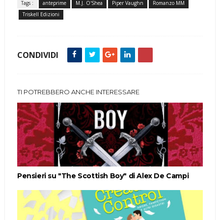
Tags :
anteprime
M.J. O'Shea
Piper Vaughn
Romanzo MM
Triskell Edizioni
CONDIVIDI
TI POTREBBERO ANCHE INTERESSARE
Pensieri su "The Scottish Boy" di Alex De Campi