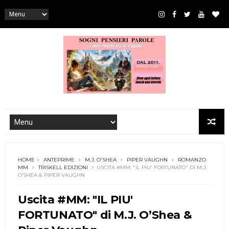
HOME
ANTEPRIME
M.J. O'SHEA
PIPER VAUGHN
ROMANZO
MM
TRISKELL EDIZIONI
USCITA #MM: "IL PIU' FORTUNATO" DI M.J.
O’SHEA & PIPER VAUGHN
Uscita #MM: "IL PIU'
FORTUNATO" di M.J. O’Shea &