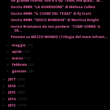
Un grande ritorno: non è il GD Team, ma quasi... M...
Uscita #MM: "LA GUARIGIONE" di Melissa Collins
Uscita #MM: "IL CUORE DEL TEXAS" di RJ Scott
Uscita #MM: "GIOCO BONDAGE" di Morticia Knight
Uscita #romance da non perdere: "COME VORRA' IL
DE...
Pensieri su MEZZO MONDO (Trilogia del mare infrant...
maggio
(34)
►
aprile
(39)
►
marzo
(56)
►
febbraio
(63)
►
gennaio
(68)
►
2017
(898)
►
2016
(868)
►
2015
(903)
►
2014
(1052)
►
2013
(1074)
►