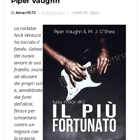
Piper Vaughn
Di
Amarilli73
8 YEARS AGO
1 MINUTE
LEGGI
La rockstar
Nick Ventura
ha toccato il
fondo. Geloso
del nuovo
amore di suo
fratello, inizia
ad abusare
dei propri vizi
e, annebbiato
dai fumi
dell’alcol,
finisce per
schiantarsi
contro un
negozio con
la propria