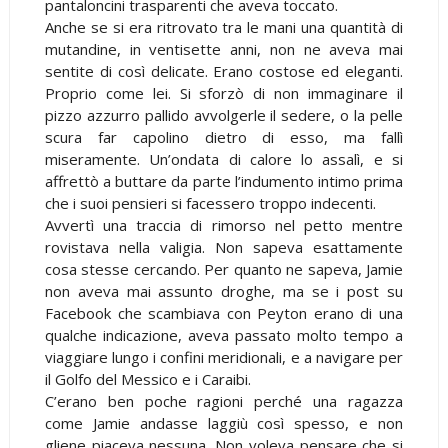
pantaloncini trasparenti che aveva toccato.
Anche se si era ritrovato tra le mani una quantità di
mutandine, in ventisette anni, non ne aveva mai
sentite di così delicate. Erano costose ed eleganti.
Proprio come lei. Si sforzò di non immaginare il
pizzo azzurro pallido avvolgerle il sedere, o la pelle
scura far capolino dietro di esso, ma fallì
miseramente. Un’ondata di calore lo assalì, e si
affrettò a buttare da parte l’indumento intimo prima
che i suoi pensieri si facessero troppo indecenti.
Avvertì una traccia di rimorso nel petto mentre
rovistava nella valigia. Non sapeva esattamente
cosa stesse cercando. Per quanto ne sapeva, Jamie
non aveva mai assunto droghe, ma se i post su
Facebook che scambiava con Peyton erano di una
qualche indicazione, aveva passato molto tempo a
viaggiare lungo i confini meridionali, e a navigare per
il Golfo del Messico e i Caraibi.
C’erano ben poche ragioni perché una ragazza
come Jamie andasse laggiù così spesso, e non
gliene piaceva nessuna. Non voleva pensare che si