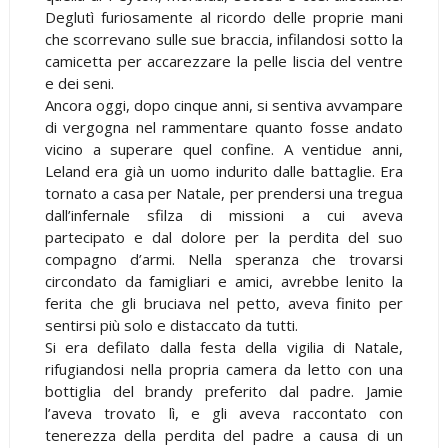
Deglutì furiosamente al ricordo delle proprie mani
che scorrevano sulle sue braccia, infilandosi sotto la
camicetta per accarezzare la pelle liscia del ventre
e dei seni.
Ancora oggi, dopo cinque anni, si sentiva avvampare
di vergogna nel rammentare quanto fosse andato
vicino a superare quel confine. A ventidue anni,
Leland era già un uomo indurito dalle battaglie. Era
tornato a casa per Natale, per prendersi una tregua
dall’infernale sfilza di missioni a cui aveva
partecipato e dal dolore per la perdita del suo
compagno d’armi. Nella speranza che trovarsi
circondato da famigliari e amici, avrebbe lenito la
ferita che gli bruciava nel petto, aveva finito per
sentirsi più solo e distaccato da tutti.
Si era defilato dalla festa della vigilia di Natale,
rifugiandosi nella propria camera da letto con una
bottiglia del brandy preferito dal padre. Jamie
l’aveva trovato lì, e gli aveva raccontato con
tenerezza della perdita del padre a causa di un