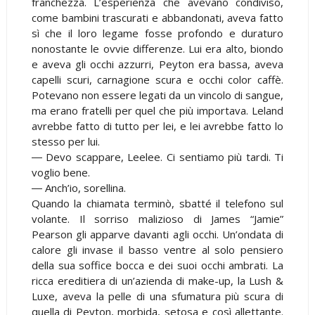
franchezza. L’esperienza che avevano condiviso,
come bambini trascurati e abbandonati, aveva fatto
sì che il loro legame fosse profondo e duraturo
nonostante le ovvie differenze. Lui era alto, biondo
e aveva gli occhi azzurri, Peyton era bassa, aveva
capelli scuri, carnagione scura e occhi color caffè.
Potevano non essere legati da un vincolo di sangue,
ma erano fratelli per quel che più importava. Leland
avrebbe fatto di tutto per lei, e lei avrebbe fatto lo
stesso per lui.
― Devo scappare, Leelee. Ci sentiamo più tardi. Ti
voglio bene.
― Anch’io, sorellina.
Quando la chiamata terminò, sbatté il telefono sul
volante. Il sorriso malizioso di James “Jamie”
Pearson gli apparve davanti agli occhi. Un’ondata di
calore gli invase il basso ventre al solo pensiero
della sua soffice bocca e dei suoi occhi ambrati. La
ricca ereditiera di un’azienda di make-up, la Lush &
Luxe, aveva la pelle di una sfumatura più scura di
quella di Peyton, morbida, setosa e così allettante.