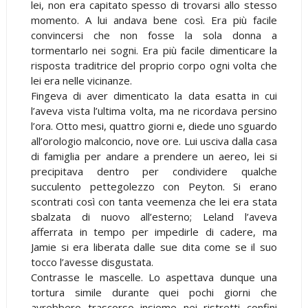
lei, non era capitato spesso di trovarsi allo stesso
momento. A lui andava bene così. Era più facile
convincersi che non fosse la sola donna a
tormentarlo nei sogni. Era più facile dimenticare la
risposta traditrice del proprio corpo ogni volta che
lei era nelle vicinanze.
Fingeva di aver dimenticato la data esatta in cui
l’aveva vista l’ultima volta, ma ne ricordava persino
l’ora. Otto mesi, quattro giorni e, diede uno sguardo
all’orologio malconcio, nove ore. Lui usciva dalla casa
di famiglia per andare a prendere un aereo, lei si
precipitava dentro per condividere qualche
succulento pettegolezzo con Peyton. Si erano
scontrati così con tanta veemenza che lei era stata
sbalzata di nuovo all’esterno; Leland l’aveva
afferrata in tempo per impedirle di cadere, ma
Jamie si era liberata dalle sue dita come se il suo
tocco l’avesse disgustata.
Contrasse le mascelle. Lo aspettava dunque una
tortura simile durante quei pochi giorni che
avrebbero trascorso insieme nei ristretti confini