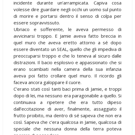
incidente durante un’arrampicata. Capiva cosa
volesse dire guardare negli occhi un uomo sul punto
di morire e portarsi dentro il senso di colpa per
essere sopravvissuto.
Ubriaco e sofferente, le aveva permesso di
avvicinarsi troppo. E Jamie aveva fatto breccia in
quel muro che aveva eretto attorno a sé dopo
essere diventato un SEAL, quello che gli impediva di
preoccuparsi troppo e che lo teneva al sicuro dalle
distrazioni. Il bacio esplosivo e appassionato che si
erano scambiati nella camera della sua infanzia
aveva poi fatto crollare quel muro. Il ricordo gli
faceva ancora galoppare il cuore.
C’erano stati così tanti baci prima di Jamie, e troppi
dopo di lei, ma nessuno era paragonabile a quello. Si
continuava a ripetere che era tutto dipeso
dall’eccitazione di aver, finalmente, assaggiato il
frutto proibito, ma dentro di sé sapeva che non era
così. Sapeva che c’era qualcosa in Jamie, qualcosa di
speciale che nessuna donna della terra poteva