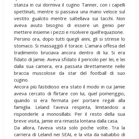
stanza in cui dormiva il cugino Tanner, con i capelli
spettinati, mentre si passava una mano veloce sul
vestito gualcito mentre saltellava sui tacchi. Non
aveva avuto bisogno di essere un genio per
mettere insieme i pezzi e risolvere quell’equazione.
Persino ora, dopo tutti quegli anni, gli si strinse lo
stomaco. Si massaggiò il torace. L’amara offesa del
tradimento bruciava ancora dentro di lui. Si era
fidato di Jamie. Aveva sfidato il pericolo per lei, e lei
dalla sua camera, era passata direttamente nelle
braccia muscolose da star del football di suo
cugino.
Ancora più fastidioso era stato il modo in cui Jamie
aveva cercato di flirtare con lui, quel pomeriggio,
quando si era fermata per portare regali alla
famiglia. Leland l’aveva respinta, limitandosi a
risponderle a monosillabi. Per il resto della sua
breve visita, Jamie era rimasta lontana dalla casa.
Da allora, l’aveva vista solo poche volte. Tra la
carriera di Leland nei SEAL e la vita da nababbo di