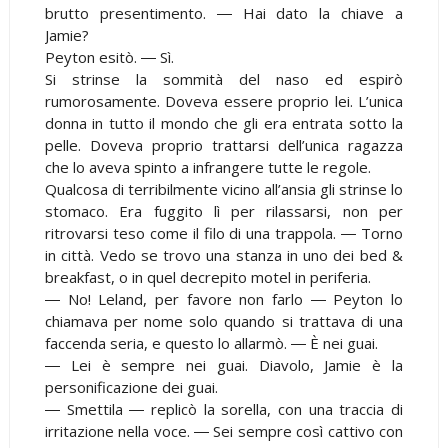
brutto presentimento. ― Hai dato la chiave a
Jamie?
Peyton esitò. ― Sì.
Si strinse la sommità del naso ed espirò
rumorosamente. Doveva essere proprio lei. L’unica
donna in tutto il mondo che gli era entrata sotto la
pelle. Doveva proprio trattarsi dell’unica ragazza
che lo aveva spinto a infrangere tutte le regole.
Qualcosa di terribilmente vicino all’ansia gli strinse lo
stomaco. Era fuggito lì per rilassarsi, non per
ritrovarsi teso come il filo di una trappola. ― Torno
in città. Vedo se trovo una stanza in uno dei bed &
breakfast, o in quel decrepito motel in periferia.
― No! Leland, per favore non farlo ― Peyton lo
chiamava per nome solo quando si trattava di una
faccenda seria, e questo lo allarmò. ― È nei guai.
― Lei è sempre nei guai. Diavolo, Jamie è la
personificazione dei guai.
― Smettila ― replicò la sorella, con una traccia di
irritazione nella voce. ― Sei sempre così cattivo con