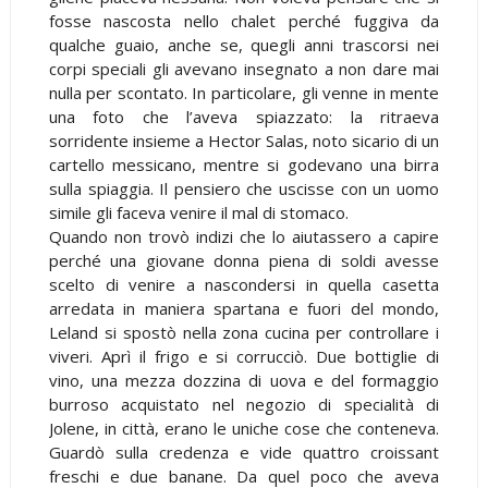
fosse nascosta nello chalet perché fuggiva da
qualche guaio, anche se, quegli anni trascorsi nei
corpi speciali gli avevano insegnato a non dare mai
nulla per scontato. In particolare, gli venne in mente
una foto che l’aveva spiazzato: la ritraeva
sorridente insieme a Hector Salas, noto sicario di un
cartello messicano, mentre si godevano una birra
sulla spiaggia. Il pensiero che uscisse con un uomo
simile gli faceva venire il mal di stomaco.
Quando non trovò indizi che lo aiutassero a capire
perché una giovane donna piena di soldi avesse
scelto di venire a nascondersi in quella casetta
arredata in maniera spartana e fuori del mondo,
Leland si spostò nella zona cucina per controllare i
viveri. Aprì il frigo e si corrucciò. Due bottiglie di
vino, una mezza dozzina di uova e del formaggio
burroso acquistato nel negozio di specialità di
Jolene, in città, erano le uniche cose che conteneva.
Guardò sulla credenza e vide quattro croissant
freschi e due banane. Da quel poco che aveva