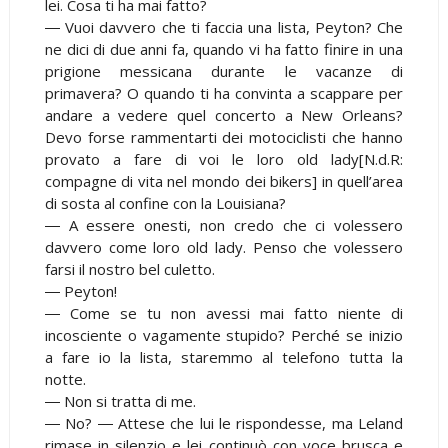
lei. Cosa ti ha mai fatto?
― Vuoi davvero che ti faccia una lista, Peyton? Che
ne dici di due anni fa, quando vi ha fatto finire in una
prigione messicana durante le vacanze di
primavera? O quando ti ha convinta a scappare per
andare a vedere quel concerto a New Orleans?
Devo forse rammentarti dei motociclisti che hanno
provato a fare di voi le loro old lady[N.d.R:
compagne di vita nel mondo dei bikers] in quell’area
di sosta al confine con la Louisiana?
― A essere onesti, non credo che ci volessero
davvero come loro old lady. Penso che volessero
farsi il nostro bel culetto.
― Peyton!
― Come se tu non avessi mai fatto niente di
incosciente o vagamente stupido? Perché se inizio
a fare io la lista, staremmo al telefono tutta la
notte.
― Non si tratta di me.
― No? ― Attese che lui le rispondesse, ma Leland
rimase in silenzio e lei continuò con voce brusca e