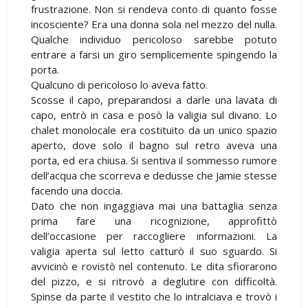
frustrazione. Non si rendeva conto di quanto fosse
incosciente? Era una donna sola nel mezzo del nulla.
Qualche individuo pericoloso sarebbe potuto
entrare a farsi un giro semplicemente spingendo la
porta.
Qualcuno di pericoloso lo aveva fatto.
Scosse il capo, preparandosi a darle una lavata di
capo, entrò in casa e posò la valigia sul divano. Lo
chalet monolocale era costituito da un unico spazio
aperto, dove solo il bagno sul retro aveva una
porta, ed era chiusa. Si sentiva il sommesso rumore
dell’acqua che scorreva e dedusse che Jamie stesse
facendo una doccia.
Dato che non ingaggiava mai una battaglia senza
prima fare una ricognizione, approfittò
dell’occasione per raccogliere informazioni. La
valigia aperta sul letto catturò il suo sguardo. Si
avvicinò e rovistò nel contenuto. Le dita sfiorarono
del pizzo, e si ritrovò a deglutire con difficoltà.
Spinse da parte il vestito che lo intralciava e trovò i