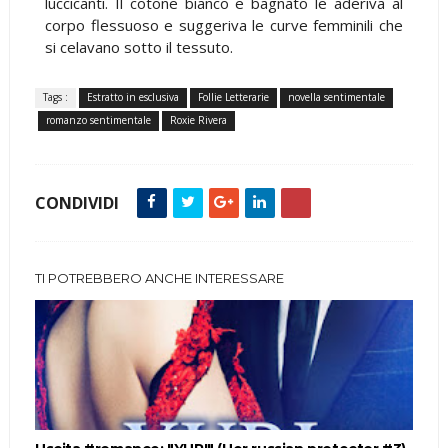
luccicanti. Il cotone bianco e bagnato le aderiva al
corpo flessuoso e suggeriva le curve femminili che
si celavano sotto il tessuto.
Tags :
Estratto in esclusiva
Follie Letterarie
novella sentimentale
romanzo sentimentale
Roxie Rivera
CONDIVIDI
TI POTREBBERO ANCHE INTERESSARE