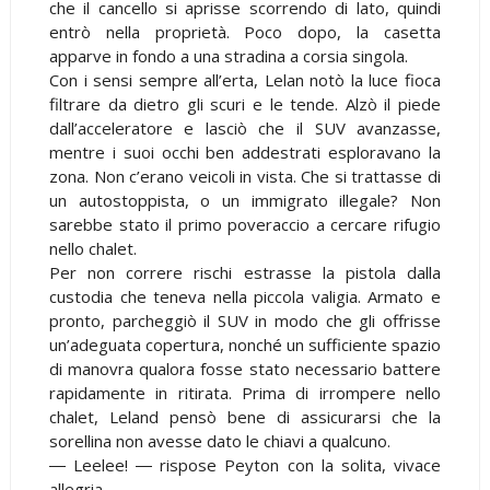
che il cancello si aprisse scorrendo di lato, quindi
entrò nella proprietà. Poco dopo, la casetta
apparve in fondo a una stradina a corsia singola.
Con i sensi sempre all’erta, Lelan notò la luce fioca
filtrare da dietro gli scuri e le tende. Alzò il piede
dall’acceleratore e lasciò che il SUV avanzasse,
mentre i suoi occhi ben addestrati esploravano la
zona. Non c’erano veicoli in vista. Che si trattasse di
un autostoppista, o un immigrato illegale? Non
sarebbe stato il primo poveraccio a cercare rifugio
nello chalet.
Per non correre rischi estrasse la pistola dalla
custodia che teneva nella piccola valigia. Armato e
pronto, parcheggiò il SUV in modo che gli offrisse
un’adeguata copertura, nonché un sufficiente spazio
di manovra qualora fosse stato necessario battere
rapidamente in ritirata. Prima di irrompere nello
chalet, Leland pensò bene di assicurarsi che la
sorellina non avesse dato le chiavi a qualcuno.
― Leelee! ― rispose Peyton con la solita, vivace
allegria.