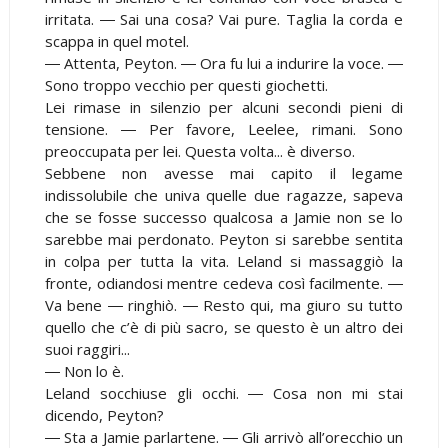
irritata. ― Sai una cosa? Vai pure. Taglia la corda e
scappa in quel motel.
― Attenta, Peyton. ― Ora fu lui a indurire la voce. ―
Sono troppo vecchio per questi giochetti.
Lei rimase in silenzio per alcuni secondi pieni di
tensione. ― Per favore, Leelee, rimani. Sono
preoccupata per lei. Questa volta... è diverso.
Sebbene non avesse mai capito il legame
indissolubile che univa quelle due ragazze, sapeva
che se fosse successo qualcosa a Jamie non se lo
sarebbe mai perdonato. Peyton si sarebbe sentita
in colpa per tutta la vita. Leland si massaggiò la
fronte, odiandosi mentre cedeva così facilmente. ―
Va bene ― ringhiò. ― Resto qui, ma giuro su tutto
quello che c’è di più sacro, se questo è un altro dei
suoi raggiri...
― Non lo è.
Leland socchiuse gli occhi. ― Cosa non mi stai
dicendo, Peyton?
― Sta a Jamie parlartene. ― Gli arrivò all’orecchio un