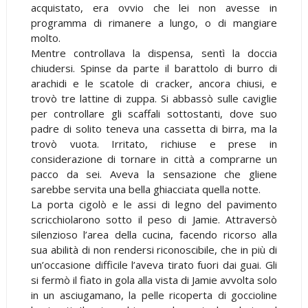
acquistato, era ovvio che lei non avesse in
programma di rimanere a lungo, o di mangiare
molto.
Mentre controllava la dispensa, sentì la doccia
chiudersi. Spinse da parte il barattolo di burro di
arachidi e le scatole di cracker, ancora chiusi, e
trovò tre lattine di zuppa. Si abbassò sulle caviglie
per controllare gli scaffali sottostanti, dove suo
padre di solito teneva una cassetta di birra, ma la
trovò vuota. Irritato, richiuse e prese in
considerazione di tornare in città a comprarne un
pacco da sei. Aveva la sensazione che gliene
sarebbe servita una bella ghiacciata quella notte.
La porta cigolò e le assi di legno del pavimento
scricchiolarono sotto il peso di Jamie. Attraversò
silenzioso l’area della cucina, facendo ricorso alla
sua abilità di non rendersi riconoscibile, che in più di
un’occasione difficile l’aveva tirato fuori dai guai. Gli
si fermò il fiato in gola alla vista di Jamie avvolta solo
in un asciugamano, la pelle ricoperta di goccioline