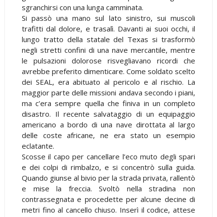
sgranchirsi con una lunga camminata.
Si passò una mano sul lato sinistro, sui muscoli
trafitti dal dolore, e trasalì. Davanti ai suoi occhi, il
lungo tratto della statale del Texas si trasformò
negli stretti confini di una nave mercantile, mentre
le pulsazioni dolorose risvegliavano ricordi che
avrebbe preferito dimenticare. Come soldato scelto
dei SEAL, era abituato al pericolo e al rischio. La
maggior parte delle missioni andava secondo i piani,
ma c’era sempre quella che finiva in un completo
disastro. Il recente salvataggio di un equipaggio
americano a bordo di una nave dirottata al largo
delle coste africane, ne era stato un esempio
eclatante.
Scosse il capo per cancellare l’eco muto degli spari
e dei colpi di rimbalzo, e si concentrò sulla guida.
Quando giunse al bivio per la strada privata, rallentò
e mise la freccia. Svoltò nella stradina non
contrassegnata e procedette per alcune decine di
metri fino al cancello chiuso. Inserì il codice, attese