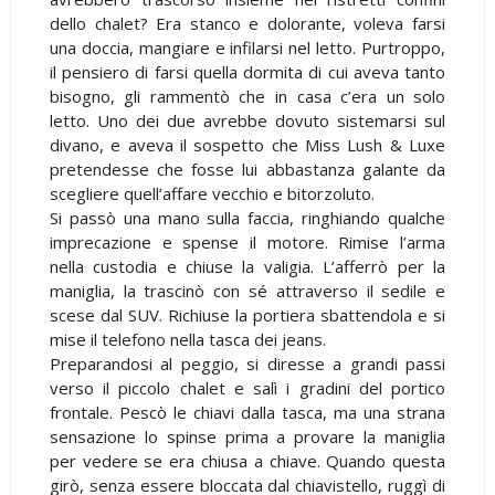
dello chalet? Era stanco e dolorante, voleva farsi
una doccia, mangiare e infilarsi nel letto. Purtroppo,
il pensiero di farsi quella dormita di cui aveva tanto
bisogno, gli rammentò che in casa c’era un solo
letto. Uno dei due avrebbe dovuto sistemarsi sul
divano, e aveva il sospetto che Miss Lush & Luxe
pretendesse che fosse lui abbastanza galante da
scegliere quell’affare vecchio e bitorzoluto.
Si passò una mano sulla faccia, ringhiando qualche
imprecazione e spense il motore. Rimise l’arma
nella custodia e chiuse la valigia. L’afferrò per la
maniglia, la trascinò con sé attraverso il sedile e
scese dal SUV. Richiuse la portiera sbattendola e si
mise il telefono nella tasca dei jeans.
Preparandosi al peggio, si diresse a grandi passi
verso il piccolo chalet e salì i gradini del portico
frontale. Pescò le chiavi dalla tasca, ma una strana
sensazione lo spinse prima a provare la maniglia
per vedere se era chiusa a chiave. Quando questa
girò, senza essere bloccata dal chiavistello, ruggì di