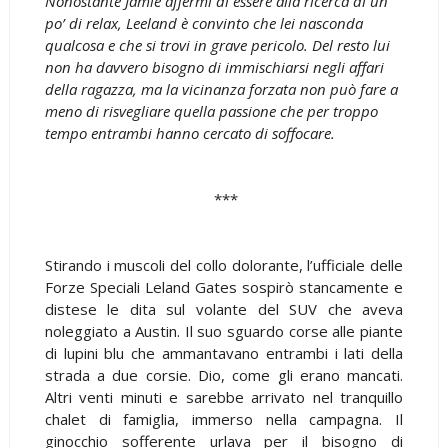
Nonostante Jamie affermi di essere alla ricerca di un
po’ di relax, Leeland è convinto che lei nasconda
qualcosa e che si trovi in grave pericolo. Del resto lui
non ha davvero bisogno di immischiarsi negli affari
della ragazza, ma la vicinanza forzata non può fare a
meno di risvegliare quella passione che per troppo
tempo entrambi hanno cercato di soffocare.
***
Stirando i muscoli del collo dolorante, l’ufficiale delle
Forze Speciali Leland Gates sospirò stancamente e
distese le dita sul volante del SUV che aveva
noleggiato a Austin. Il suo sguardo corse alle piante
di lupini blu che ammantavano entrambi i lati della
strada a due corsie. Dio, come gli erano mancati.
Altri venti minuti e sarebbe arrivato nel tranquillo
chalet di famiglia, immerso nella campagna. Il
ginocchio sofferente urlava per il bisogno di