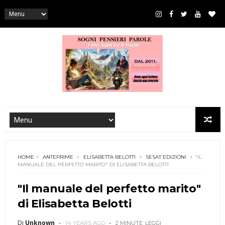
HOME
ANTEPRIME
ELISABETTA BELOTTI
SESAT EDIZIONI
"IL
MANUALE DEL PERFETTO MARITO" DI ELISABETTA BELOTTI
"Il manuale del perfetto marito"
di Elisabetta Belotti
Di
Unknown
14 YEARS AGO
2 MINUTE
LEGGI