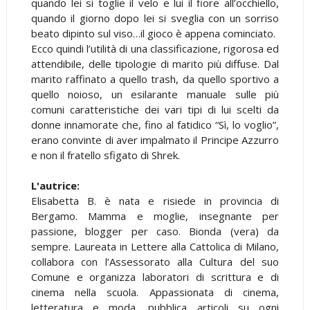
quando lei si toglie il velo e lui il fiore all’occhiello,
quando il giorno dopo lei si sveglia con un sorriso
beato dipinto sul viso…il gioco è appena cominciato.
Ecco quindi l’utilità di una classificazione, rigorosa ed
attendibile, delle tipologie di marito più diffuse. Dal
marito raffinato a quello trash, da quello sportivo a
quello noioso, un esilarante manuale sulle più
comuni caratteristiche dei vari tipi di lui scelti da
donne innamorate che, fino al fatidico “Sì, lo voglio”,
erano convinte di aver impalmato il Principe Azzurro
e non il fratello sfigato di Shrek.
L'autrice:
Elisabetta B. è nata e risiede in provincia di
Bergamo. Mamma e moglie, insegnante per
passione, blogger per caso. Bionda (vera) da
sempre. Laureata in Lettere alla Cattolica di Milano,
collabora con l’Assessorato alla Cultura del suo
Comune e organizza laboratori di scrittura e di
cinema nella scuola. Appassionata di cinema,
letteratura e moda, pubblica articoli su ogni