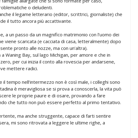
e famiglie allargate che si sono formate per caso,
problematiche o deludenti.
che il legame letterario (editor, scrittrici, giornaliste) che
de il tutto ancora più accattivante.
e, a un passo da un magnifico matrimonio con l’uomo dei
he viene scaricata (e cacciata di casa, letteralmente) dopo
si sente pronto alle nozze, ma con un’altra).
a a Waning Bay, sul lago Michigan, per amore e che in
zero, per cui inizia il conto alla rovescia per andarsene,
ve mettere radici.
e il tempo nell’intermezzo non è così male, i colleghi sono
ttadina è meravigliosa se si prova a conoscerla, la vita può
oscere le proprie paure e di osare, provando a fare
ndo che tutto non può essere perfetto al primo tentativo.
tente, ma anche struggente, capace di farti sentire
sera, mi sono ritrovata a leggere le ultime righe, a