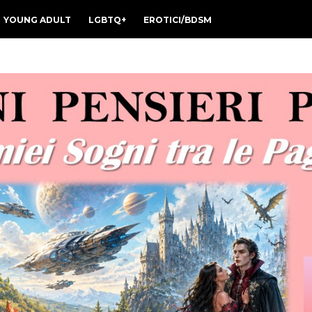
YOUNG ADULT
LGBTQ+
EROTICI/BDSM