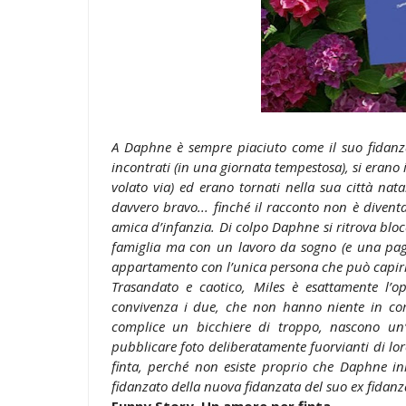
A Daphne è sempre piaciuto come il suo fidanza
incontrati (in una giornata tempestosa), si erano
volato via) ed erano tornati nella sua città nata
davvero bravo... finché il racconto non è diventa
amica d’infanzia. Di colpo Daphne si ritrova blo
famiglia ma con un lavoro da sogno (e una paga
appartamento con l’unica persona che può capirla
Trasandato e caotico, Miles è esattamente l’opp
convivenza i due, che non hanno niente in comu
complice un bicchiere di troppo, nascono un’
pubblicare foto deliberatamente fuorvianti di lor
finta, perché non esiste proprio che Daphne in
fidanzato della nuova fidanzata del suo ex fidanza
Funny Story. Un amore per finta