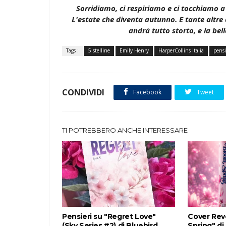
Sorridiamo, ci respiriamo e ci tocchiamo a 
L'estate che diventa autunno. E tante altr
andrà tutto storto, e la bel
Tags :
5 stelline
Emily Henry
HarperCollins Italia
pensi
CONDIVIDI
Facebook
Tweet
TI POTREBBERO ANCHE INTERESSARE
Pensieri su "Regret Love"
Cover Rev
(Sky Series #2) di Bluebird
Spring" di