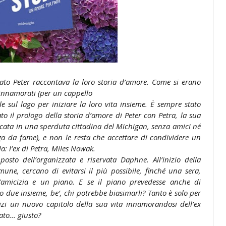
to Peter raccontava la loro storia d’amore. Come si erano
 innamorati (per un cappello
le sul lago per iniziare la loro vita insieme. È sempre stato
to il prologo della storia d’amore di Peter con Petra, la sua
ccata in una sperduta cittadina del Michigan, senza amici né
 da fame), e non le resta che accettare di condividere un
: l’ex di Petra, Miles Nowak.
osto dell’organizzata e riservata Daphne. All’inizio della
ne, cercano di evitarsi il più possibile, finché una sera,
amicizia e un piano. E se il piano prevedesse anche di
o due insieme, be’, chi potrebbe biasimarli? Tanto è solo per
izi un nuovo capitolo della sua vita innamorandosi dell’ex
to... giusto?