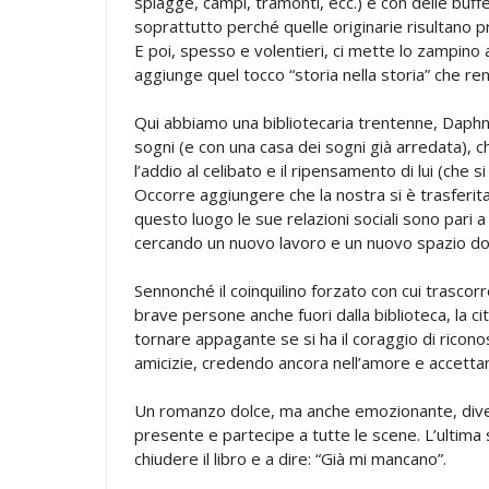
spiagge, campi, tramonti, ecc.) e con delle buff
soprattutto perché quelle originarie risultano 
E poi, spesso e volentieri, ci mette lo zampino an
aggiunge quel tocco “storia nella storia” che ren
Qui abbiamo una bibliotecaria trentenne, Daphn
sogni (e con una casa dei sogni già arredata), c
l’addio al celibato e il ripensamento di lui (che 
Occorre aggiungere che la nostra si è trasferit
questo luogo le sue relazioni sociali sono pari a 
cercando un nuovo lavoro e un nuovo spazio do
Sennonché il coinquilino forzato con cui trascorr
brave persone anche fuori dalla biblioteca, la ci
tornare appagante se si ha il coraggio di ricon
amicizie, credendo ancora nell’amore e accetta
Un romanzo dolce, ma anche emozionante, diver
presente e partecipe a tutte le scene. L’ultima 
chiudere il libro e a dire: “Già mi mancano”.