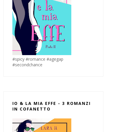
#spicy #romance #agegap
#secondchance
IO & LA MIA EFFE - 3 ROMANZI
IN COFANETTO