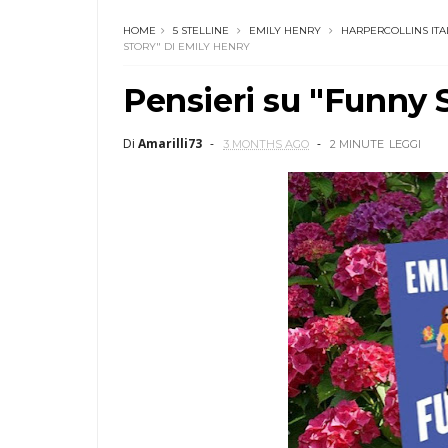
HOME
5 STELLINE
EMILY HENRY
HARPERCOLLINS ITA
STORY" DI EMILY HENRY
Pensieri su "Funny 
Di
Amarilli73
3 MONTHS AGO
2 MINUTE
LEGGI