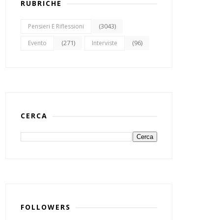
RUBRICHE
(3043)
Pensieri E Riflessioni
(271)
(96)
Evento
Interviste
CERCA
FOLLOWERS