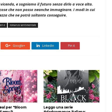
vicenda, e sogniamo il futuro senza dirlo a voce alta.
e cose che non posso neanche immaginare. I modi in cui
lezza che ne potrà soltanto conseguire.
eri e
romanzo sentimentale
Google+
Linkedin
Pin it
eal per "Bloom
Leggo una serie
 Samy P.
#darkromance italiana: