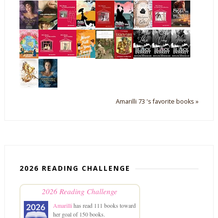
Amarilli 73 's favorite books »
2026 READING CHALLENGE
2026 Reading Challenge
Amarilli
has read 111 books toward
her goal of 150 books.