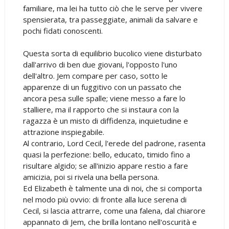
familiare, ma lei ha tutto ciò che le serve per vivere
spensierata, tra passeggiate, animali da salvare e
pochi fidati conoscenti.
Questa sorta di equilibrio bucolico viene disturbato
dall'arrivo di ben due giovani, l'opposto l'uno
dell'altro. Jem compare per caso, sotto le
apparenze di un fuggitivo con un passato che
ancora pesa sulle spalle; viene messo a fare lo
stalliere, ma il rapporto che si instaura con la
ragazza è un misto di diffidenza, inquietudine e
attrazione inspiegabile.
Al contrario, Lord Cecil, l'erede del padrone, rasenta
quasi la perfezione: bello, educato, timido fino a
risultare algido; se all'inizio appare restio a fare
amicizia, poi si rivela una bella persona.
Ed Elizabeth è talmente una di noi, che si comporta
nel modo più ovvio: di fronte alla luce serena di
Cecil, si lascia attrarre, come una falena, dal chiarore
appannato di Jem, che brilla lontano nell'oscurità e