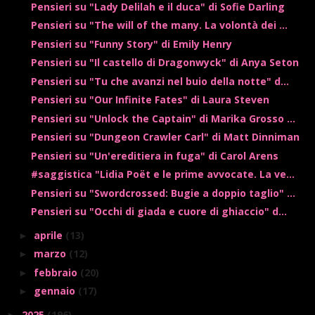
Pensieri su "Lady Delilah e il duca" di Sofie Darling
Pensieri su "The will of the many. La volontà dei ...
Pensieri su "Funny Story" di Emily Henry
Pensieri su "Il castello di Dragonwyck" di Anya Seton
Pensieri su "Tu che avanzi nel buio della notte" d...
Pensieri su "Our Infinite Fates" di Laura Steven
Pensieri su "Unlock the Captain" di Marika Grosso ...
Pensieri su "Dungeon Crawler Carl" di Matt Dinniman
Pensieri su "Un'ereditiera in fuga" di Carol Arens
#saggistica "Lidia Poët e le prime avvocate. La ve...
Pensieri su "Swordcrossed: Bugie a doppio taglio" ...
Pensieri su "Occhi di giada e cuore di ghiaccio" d...
aprile
(13)
►
marzo
(12)
►
febbraio
(20)
►
gennaio
(17)
►
2025
(196)
►