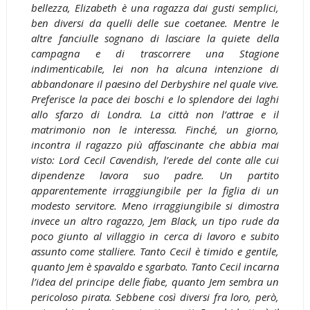
bellezza, Elizabeth è una ragazza dai gusti semplici,
ben diversi da quelli delle sue coetanee. Mentre le
altre fanciulle sognano di lasciare la quiete della
campagna e di trascorrere una Stagione
indimenticabile, lei non ha alcuna intenzione di
abbandonare il paesino del Derbyshire nel quale vive.
Preferisce la pace dei boschi e lo splendore dei laghi
allo sfarzo di Londra. La città non l’attrae e il
matrimonio non le interessa. Finché, un giorno,
incontra il ragazzo più affascinante che abbia mai
visto: Lord Cecil Cavendish, l’erede del conte alle cui
dipendenze lavora suo padre. Un partito
apparentemente irraggiungibile per la figlia di un
modesto servitore. Meno irraggiungibile si dimostra
invece un altro ragazzo, Jem Black, un tipo rude da
poco giunto al villaggio in cerca di lavoro e subito
assunto come stalliere. Tanto Cecil è timido e gentile,
quanto Jem è spavaldo e sgarbato. Tanto Cecil incarna
l’idea del principe delle fiabe, quanto Jem sembra un
pericoloso pirata. Sebbene così diversi fra loro, però,