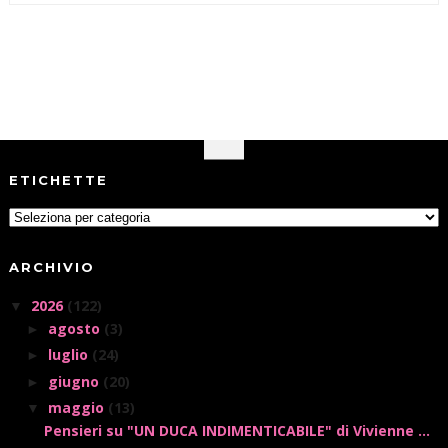
ETICHETTE
ARCHIVIO
2026
(122)
▼
agosto
(3)
►
luglio
(24)
►
giugno
(20)
►
maggio
(13)
▼
Pensieri su "UN DUCA INDIMENTICABILE" di Vivienne ...