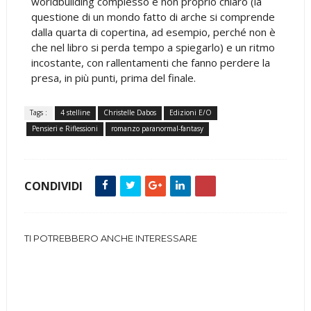
worldbuilding complesso e non proprio chiaro (la
questione di un mondo fatto di arche si comprende
dalla quarta di copertina, ad esempio, perché non è
che nel libro si perda tempo a spiegarlo) e un ritmo
incostante, con rallentamenti che fanno perdere la
presa, in più punti, prima del finale.
Tags :
4 stelline
Christelle Dabos
Edizioni E/O
Pensieri e Riflessioni
romanzo paranormal-fantasy
CONDIVIDI
TI POTREBBERO ANCHE INTERESSARE