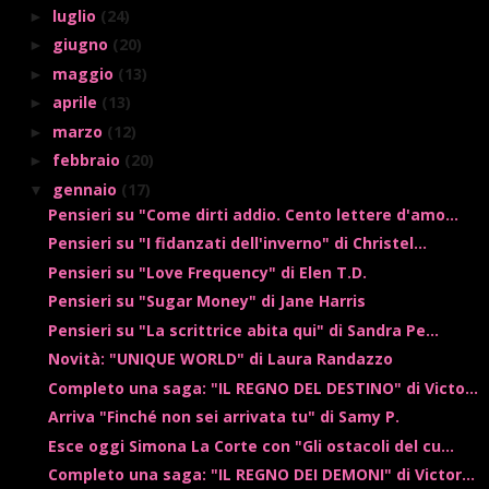
luglio
(24)
►
giugno
(20)
►
maggio
(13)
►
aprile
(13)
►
marzo
(12)
►
febbraio
(20)
►
gennaio
(17)
▼
Pensieri su "Come dirti addio. Cento lettere d'amo...
Pensieri su "I fidanzati dell'inverno" di Christel...
Pensieri su "Love Frequency" di Elen T.D.
Pensieri su "Sugar Money" di Jane Harris
Pensieri su "La scrittrice abita qui" di Sandra Pe...
Novità: "UNIQUE WORLD" di Laura Randazzo
Completo una saga: "IL REGNO DEL DESTINO" di Victo...
Arriva "Finché non sei arrivata tu" di Samy P.
Esce oggi Simona La Corte con "Gli ostacoli del cu...
Completo una saga: "IL REGNO DEI DEMONI" di Victor...