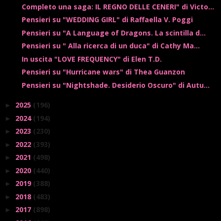
Completo una saga: IL REGNO DELLE CENERI" di Victo...
Pensieri su "WEDDING GIRL" di Raffaella V. Poggi
Pensieri su "A Language of Dragons. La scintilla d...
Pensieri su " Alla ricerca di un duca" di Cathy Ma...
In uscita "LOVE FREQUENCY" di Elen T.D.
Pensieri su "Hurricane wars" di Thea Guanzon
Pensieri su "Nightshade. Desiderio Oscuro" di Autu...
2025
(196)
►
2024
(194)
►
2023
(230)
►
2022
(393)
►
2021
(498)
►
2020
(440)
►
2019
(388)
►
2018
(483)
►
2017
(898)
►