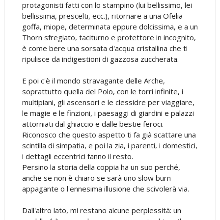
protagonisti fatti con lo stampino (lui bellissimo, lei
bellissima, prescelti, ecc.), ritornare a una Ofelia
goffa, miope, determinata eppure dolcissima, e a un
Thorn sfregiato, taciturno e protettore in incognito,
è come bere una sorsata d'acqua cristallina che ti
ripulisce da indigestioni di gazzosa zuccherata.
E poi c'è il mondo stravagante delle Arche,
soprattutto quella del Polo, con le torri infinite, i
multipiani, gli ascensori e le clessidre per viaggiare,
le magie e le finzioni, i paesaggi di giardini e palazzi
attorniati dal ghiaccio e dalle bestie feroci.
Riconosco che questo aspetto ti fa già scattare una
scintilla di simpatia, e poi la zia, i parenti, i domestici,
i dettagli eccentrici fanno il resto.
Persino la storia della coppia ha un suo perché,
anche se non è chiaro se sarà uno slow burn
appagante o l'ennesima illusione che scivolerà via.
Dall'altro lato, mi restano alcune perplessità: un