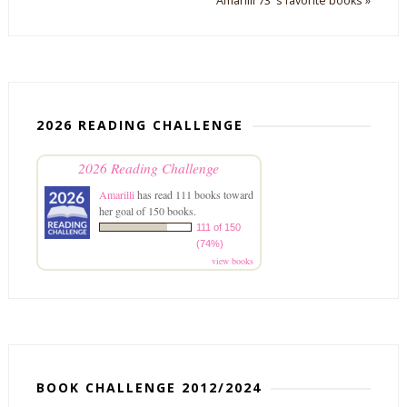
Amarilli 73 's favorite books »
2026 READING CHALLENGE
2026 Reading Challenge
Amarilli
has read 111 books toward
her goal of 150 books.
111 of 150
(74%)
view books
BOOK CHALLENGE 2012/2024